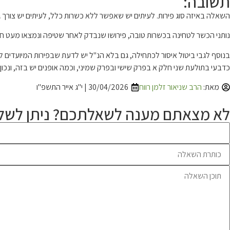
תשובה:
השאלה באיזה סוג פירות. לעיתים יש שאפשר ללא כשרות כלל, לעיתים יש צורך ג
נותני הכשר לטחינה בכשרות טובה, פירושו שנבדק לאחר שטיפה ונמצאו מעט חרקים, כמו 2 חרקים למאה יחידות. שאין זה אפילו מיעוט המצוי, ומאשרים לאחר טחינה שזה רק
בנוסף לגבי ביטול איסור לכתחילה, גם בלא הנ"ל יש לדעת שבפירות המיועדים לש
כדבעי בתולעת שני חלק א בפרק שישי ובפרק שמיני, וכמה אופנים יש בזה, ונכון 
מאת:
הרב שניאור זלמן רווח
30/04/2026 | י"ג אייר התשפ"ו
לא מצאתם מענה לשאלתכם? ניתן לשלו