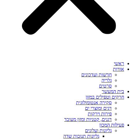
ראשי
אודות
חדשות ועדכונים
גלריה
סרטים
בית המעשר
חרקים וטפילים במזון
סקירה אנטומולוגית
דגים ומוצרי ים
פירות וירקות
דגנים, קטניות ומזון מעובד
פעילות המכון
גליונות ועלונים
גליונות תנובות שדה