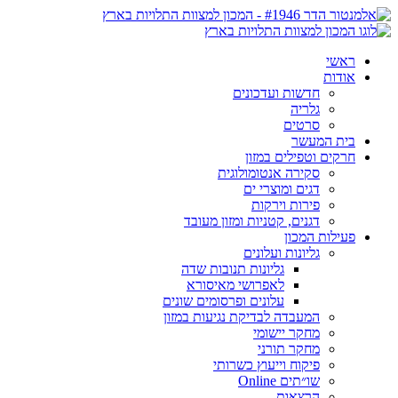
ראשי
אודות
חדשות ועדכונים
גלריה
סרטים
בית המעשר
חרקים וטפילים במזון
סקירה אנטומולוגית
דגים ומוצרי ים
פירות וירקות
דגנים, קטניות ומזון מעובד
פעילות המכון
גליונות ועלונים
גליונות תנובות שדה
לאפרושי מאיסורא
עלונים ופרסומים שונים
המעבדה לבדיקת נגיעות במזון
מחקר יישומי
מחקר תורני
פיקוח וייעוץ כשרותי
שו״תים Online
הרצאות