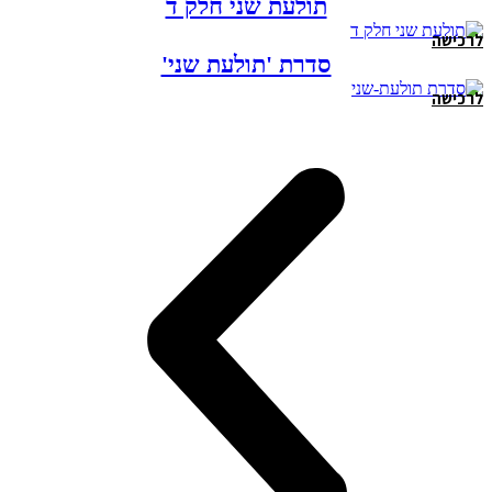
תולעת שני חלק ד
לרכישה
סדרת 'תולעת שני'
לרכישה