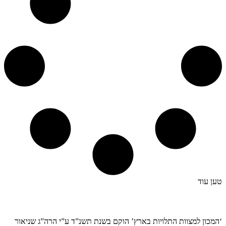
טען עוד
קצת עלינו…
‘המכון למצוות התלויות בארץ’ הוקם בשנת תשנ”ד ע”י הרה”ג שניאור