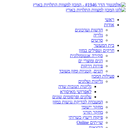
ראשי
אודות
חדשות ועדכונים
גלריה
סרטים
בית המעשר
חרקים וטפילים במזון
סקירה אנטומולוגית
דגים ומוצרי ים
פירות וירקות
דגנים, קטניות ומזון מעובד
פעילות המכון
גליונות ועלונים
גליונות תנובות שדה
לאפרושי מאיסורא
עלונים ופרסומים שונים
המעבדה לבדיקת נגיעות במזון
מחקר יישומי
מחקר תורני
פיקוח וייעוץ כשרותי
שו״תים Online
הרצאות