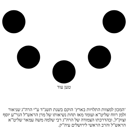
טען עוד
קצת עלינו…
‘המכון למצוות התלויות בארץ’ הוקם בשנת תשנ”ד ע”י הרה”ג שניאור
זלמן רווח שליט”א ועומד מאז תחת נשיאותו של מרן הראש”ל הגר”ע יוסף
זצוק”ל, ובהדרכתו הצמודה של הרה”ג רבי שלמה משה עמאר שליט”א
הראש”ל והרב הראשי לירושלים עיה”ק.