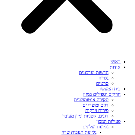
ראשי
אודות
חדשות ועדכונים
גלריה
סרטים
בית המעשר
חרקים וטפילים במזון
סקירה אנטומולוגית
דגים ומוצרי ים
פירות וירקות
דגנים, קטניות ומזון מעובד
פעילות המכון
גליונות ועלונים
גליונות תנובות שדה