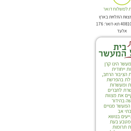
 למשלוח דואר
צוות התלויות בארץ
מיקוד: 4081003 תא-דואר: 176
אלעד
עשר הינו קרן
 ייחודית
 הציבור הרחב,
לרכישה
ת בהפרשת
ת ומעשרות
רת לחברים
ים את מצוות
ה בהידור
המעשר מנויים
תי אב
יעים בנושא
 מטבע בעת
 תרומות