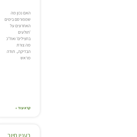
האם נכון מה
שמפורסם בימים
האחרונים על
'תולעים
בחצילים' ואח"כ
מה צורת
הבדיקה,. תודה
מראש
קרא עוד »
בענין חיוב