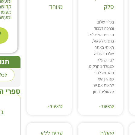
ומעשרו
סלק
מיוחד
קדושת 
מעשר ע
ומעשר 
בס"ד שלום
וברכה לכבוד
ל
הרבנים שליט"א!
ברצוני לשאול,
ראיתי באתר
שלכם הנחיה
תנו
לבדוק עלי
מנגולד מחרקים.
ההנחיה לגבי
לכל 
מנהרן היא
לראות אם יש
ספרי ה
סלסולים בתוך
קרא עוד »
קרא עוד »
בי
שאלת
עלים ללא