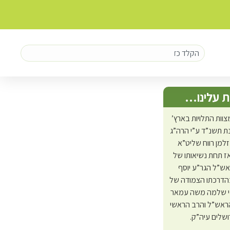
 עלינו…
צוות התלויות בארץ’
 תשנ”ד ע”י הרה”ג
זלמן רווח שליט”א
ז תחת נשיאותו של
אש”ל הגר”ע יוסף
בהדרכתו הצמודה של
י שלמה משה עמאר
ראש”ל והרב הראשי
ושלים עיה”ק.