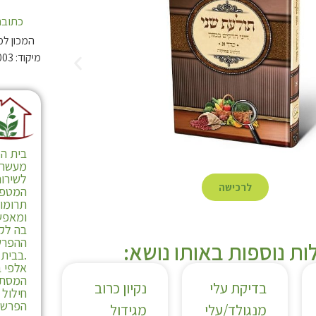
כתובת
המכון למ
בית המ
מעשרות
לשירות
לרכישה
המטפל
תרומו
ומאפש
בה לקי
ההפרש
ת נוספות באותו נושא:
.בבית 
אלפי ב
המסתי
בדיקת עלי
נקיון כרוב
חילול
הפרשת
מנגולד/עלי
מגידול