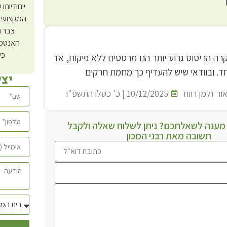
ייחודיותו
המקצועי 
צבר ה
האנטמו
כש
ה הריסוס גרוע יותר הם מרססים ללא פיקוח, אז
חד. ובוודאי שיש להעדיף כך מחמת חרקים
יצ
ור זלמן רווח
10/12/2025 | כ' כסלו התשפ"ו
ענה לשאלתכם? ניתן לשלוח שאלה ולקבל
תשובה מאת רבני המכון