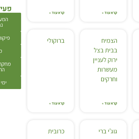
פעיל
קרא עוד »
קרא עוד »
המע
נג
פיקוח
הצמיח
ברוקולי
בבית בצל
מ
ירוק לעניין
מחקר 
מעשרות
הת
וחרקים
ימי 
קרא עוד »
קרא עוד »
גוג'י ברי
כרובית