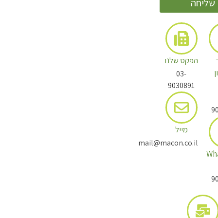
שליחה
הפקס שלנו
ן
03-
9030891
9
מייל
mail@macon.co.il
Wh
תולעת שני חלק ב
9