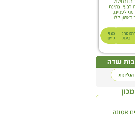
ת ובחילול
רבעי, נתינת
ני לעניים,
ראשון ללוי.
הצטרפות
מנוי
כעת
קיים
בות שדה
הגליונות
מכון
ם אמונה
סדרת 'השדה'
תולעת שני
ד' כרכים
חלק א