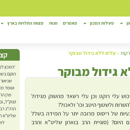
ן
פעילות המכון
מאמרים
חנות
מצוות התלויות בארץ
רקות
»
עלים ללא גידול מבוקר
קצת
א גידול מבוקר
‘המכון למ
הוקם בשנת
שניאור 
ועומד מא
מרן הר
וש עלי רוקט וכן עלי רשאד מהשוק מגידול
זצוק”ל, ו
השרות ולשטוף היטב וכו’ ולאכול?
הרה”ג רב
עיות של ריסוס מרובה יתר על המידה בשלל
שליט”א ה
 היום? (סוגיית הרב בוארון שליט”א והרב
ליר