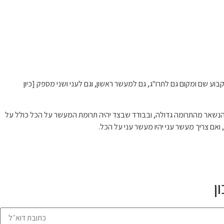
 שם ומקום גם לתרו"ג, גם למעשר ראשון, וגם לעני ושני מספק [כיון
עת 13 לימונים נוספים, ותקבע את מקום התרומה גדולה בקצה של אחד מהם על הכל כולל המסופקים. ואת המעשר ראשון תקבע בתוך 6 כולל הנשאר מהתרומה גדולה, ובבודד שבצד יהיה תרומת המעשר על הכל כולל על
ן