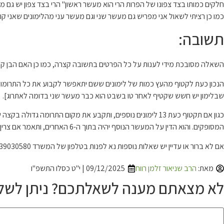
חלקים כמותו בצד צפונו של הפרות הרי הוא מעשר ראשון" הרי בצד צפון יש גם 
כמו כן רציתי לשאול אני מפריש גם מעשר שני וגם מעשר עני מהלימונים שאני קוט
תשובה:
השאלה מסובכת מידי לענות על כל הפרטים בתשובה קצרה, כמו כן האם הבן קטף לפני טו בשבט וה-50 האחרים אח
הנכון כעת לקטוף מהעץ כמות של לימונים ששם יתאפשר לקבוע את כל התרומות ו
שבלימון יש חשש שקטיף לאחר טו בשבט הוא כבר מעשר שני בדומה לאתרוג].
המסופקים. והוא הדין על המעשר הנוסף יהיה בתוך ה-6 האחרים, ותאמר אם צריך מעשר שני יהיו ב-6 הללו על הכל כולל המסופקים, ויהיו מחוללים על פרוטה וכו‘, ואם צריך מעשר עני יהיו מעשר עני על הכל.
אם לא ברור או עדיין יש שאלות נוספות נא לפנות בטלפון של המשרד 039030580 כדי לשוחח ישירות
מאת:
הרב שניאור זלמן רווח
09/12/2025 | י"ט כסלו התשפ"ו
לא מצאתם מענה לשאלתכם? ניתן לשלו