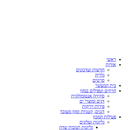
ראשי
אודות
חדשות ועדכונים
גלריה
סרטים
בית המעשר
חרקים וטפילים במזון
סקירה אנטומולוגית
דגים ומוצרי ים
פירות וירקות
דגנים, קטניות ומזון מעובד
פעילות המכון
גליונות ועלונים
גליונות תנובות שדה