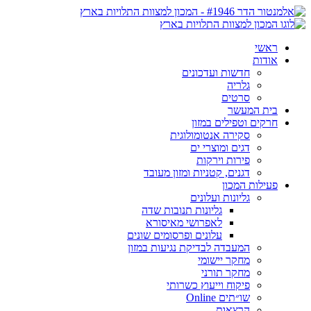
ראשי
אודות
חדשות ועדכונים
גלריה
סרטים
בית המעשר
חרקים וטפילים במזון
סקירה אנטומולוגית
דגים ומוצרי ים
פירות וירקות
דגנים, קטניות ומזון מעובד
פעילות המכון
גליונות ועלונים
גליונות תנובות שדה
לאפרושי מאיסורא
עלונים ופרסומים שונים
המעבדה לבדיקת נגיעות במזון
מחקר יישומי
מחקר תורני
פיקוח וייעוץ כשרותי
שו״תים Online
הרצאות