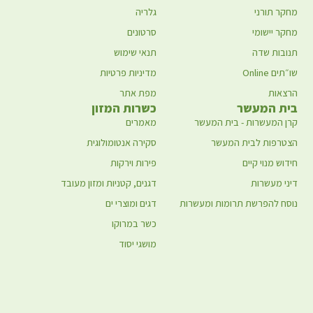
מחקר תורני
גלריה
מחקר יישומי
סרטונים
תנובות שדה
תנאי שימוש
שו״תים Online
מדיניות פרטיות
הרצאות
מפת אתר
בית המעשר
כשרות המזון
קרן המעשרות - בית המעשר
מאמרים
הצטרפות לבית המעשר
סקירה אנטומולוגית
חידוש מנוי קיים
פירות וירקות
דיני מעשרות
דגנים, קטניות ומזון מעובד
נוסח להפרשת תרומות ומעשרות
דגים ומוצרי ים
כשר במרוקו
מושגי יסוד