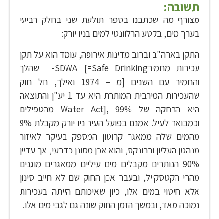
תשובה:
מצורף מה שכתבנו בספר תולעת שני בחלק רביעי
בערך מים, בקטע הרלוונטי למים בניו יורק:
התקן בארה"ב וברוב מדינות אירופה, עומד הוא על תקן
עכירות מחמירSDWA [=Safe Drinking- שהלך
והחמיר עם השנים [מ – 1974 ואילך, חל חוק
שהעכירות המירבית המותרת היא עד 1 יע"ן והתוצאה
היא הרחקה של 99% ,[Water Act מהטפילים
וכמבואר לעיל. אמנם בפועל העיר ניו יורק מקבלת 9%
מהמים שלה ממאגר קרוטון המספק בעיקר לאיזור
מנהטן העליון וברונקס, והוא אכן מסונן כדבעי, אך עדיין
90% הנותרים מקבלים מים עיליים ממאגרים מוגנים
מהרי הקטסקייל, ובעבר אכן החוק שם לא חייב סינון
אלא חיטוי במים אלו, כיון שאיכותם הייתה בעכירות
נמוכה מאד, ובמשך הזמן החוק שונה גם לגבי מים אלו.