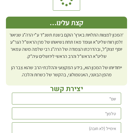
קצת עלינו…
‘המכון למצוות התלויות בארץ’ הוקם בשנת תשנ”ד ע”י הרה”ג שניאור
זלמן רווח שליט”א ועומד מאז תחת נשיאותו של מרן הראש”ל הגר”ע
יוסף זצוק”ל, ובהדרכתו הצמודה של הרה”ג רבי שלמה משה עמאר
שליט”א הראש”ל והרב הראשי לירושלים עיה”ק.
ייחודיותו של המכון הוא, בידע המקצועי וההלכתי הרב שהוא צבר הן
מהפן הבוטני, האנטמולוגי, בהקשר של כשרות והלכה.
יצירת קשר