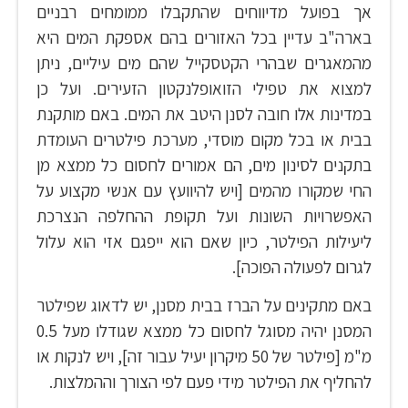
אך בפועל מדיווחים שהתקבלו ממומחים רבניים
בארה"ב עדיין בכל האזורים בהם אספקת המים היא
מהמאגרים שבהרי הקטסקייל שהם מים עיליים, ניתן
למצוא את טפילי הזואופלנקטון הזעירים. ועל כן
במדינות אלו חובה לסנן היטב את המים. באם מותקנת
בבית או בכל מקום מוסדי, מערכת פילטרים העומדת
בתקנים לסינון מים, הם אמורים לחסום כל ממצא מן
החי שמקורו מהמים [ויש להיוועץ עם אנשי מקצוע על
האפשרויות השונות ועל תקופת ההחלפה הנצרכת
ליעילות הפילטר, כיון שאם הוא ייפגם אזי הוא עלול
לגרום לפעולה הפוכה].
באם מתקינים על הברז בבית מסנן, יש לדאוג שפילטר
המסנן יהיה מסוגל לחסום כל ממצא שגודלו מעל 0.5
מ"מ [פילטר של 50 מיקרון יעיל עבור זה], ויש לנקות או
להחליף את הפילטר מידי פעם לפי הצורך וההמלצות.