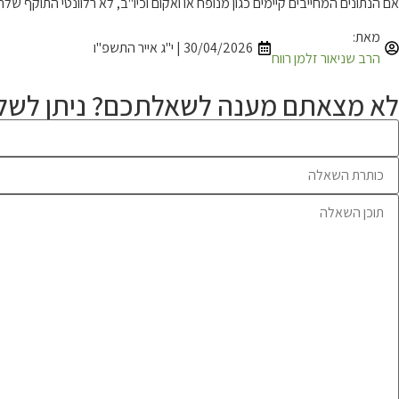
אם הנתונים המחייבים קיימים כגון מנופח או ואקום וכיו"ב, לא רלוונטי התוקף ש
מאת:
30/04/2026 | י"ג אייר התשפ"ו
הרב שניאור זלמן רווח
לא מצאתם מענה לשאלתכם? ניתן לשלו