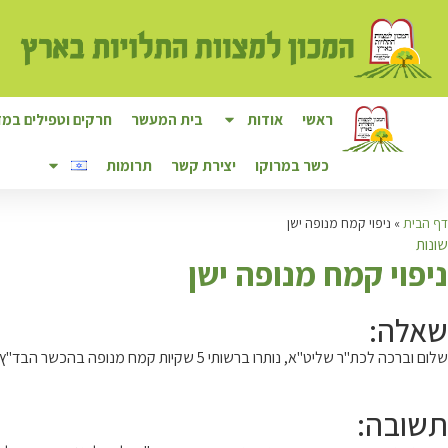
ראשי
אודות
בית המעשר
חרקים וטפילים במזו
כשר במרוקו
יצירת קשר
תרומות
דף הבית
»
ניפוי קמח מנופה ישן
שונות
נ
יפוי קמח מנופה ישן
שאלה:
שלום וברכה לכת"ר שליט"א, נותרו ברשותי 5 שקיות קמח מנופה בהכשר הבד"ץ, עם תאריך ייצור מלפני שנה - כשהפג תוקף שלהם הוא בעוד יומיים. היו במקום מוצל לגמרי, במשך שנה. האם צריך / מומלץ לעשות ניפוי?
תשובה: