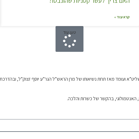
האם צריך לעשר קטניות שהונבטו?
קרא עוד »
טען עוד
וח שליט”א ועומד מאז תחת נשיאותו של מרן הראש”ל הגר”ע יוסף זצוק”ל, ובה
י, האנטמולוגי, בהקשר של כשרות והלכה.