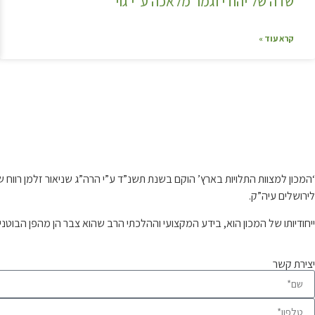
שדה של יהודי וגמר מלאכה ע"י גוי
קרא עוד »
קצת עלינו…
‘המכון למצוות התלויות בארץ’ הוקם בשנת תשנ”ד ע”י הרה”ג שניאור זלמן רו
לירושלים עיה”ק.
ייחודיותו של המכון הוא, בידע המקצועי וההלכתי הרב שהוא צבר הן מהפן הבוטנ
יצירת קשר