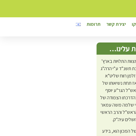
ו
יצירת קשר
תרומות
 עלינו…
צוות התלויות בארץ’
 תשנ”ד ע”י הרה”ג
זלמן רווח שליט”א
ז תחת נשיאותו של
אש”ל הגר”ע יוסף
בהדרכתו הצמודה של
י שלמה משה עמאר
ראש”ל והרב הראשי
ושלים עיה”ק.
 של המכון הוא, בידע