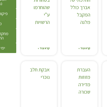
נג
אברך כולל
שהוחרמו
פיקוח
המקבל
ע"י
מלגה
הרשויות
מ
מחקר 
הת
ימי 
קרא עוד »
קרא עוד »
העברת
אבקת חלב
מזוזות
נוכרי
מדירה
שכורה