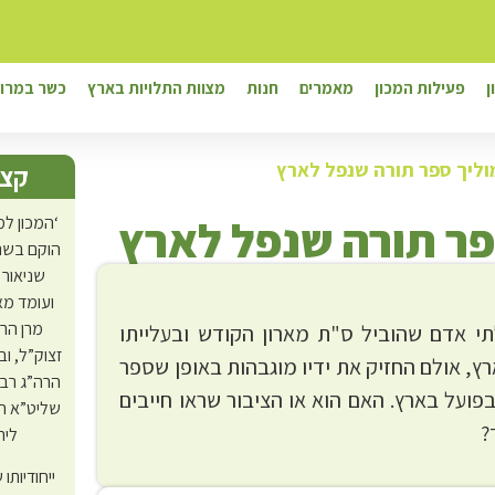
ן
פעילות המכון
מאמרים
חנות
מצוות התלויות בארץ
כשר במרוק
וליך ספר תורה שנפל לארץ
קצת
פר תורה שנפל לארץ
‘המכון למ
הוקם בשנת
שניאור 
ועומד מא
מרן הר
י אדם שהוביל ס"ת מארון הקודש ובעלייתו
זצוק”ל, ו
ץ, אולם החזיק את ידיו מוגבהות באופן שספר
הרה”ג רב
פועל בארץ. האם הוא או הציבור שראו חייבים
שליט”א ה
?
ליר
ייחודיותו