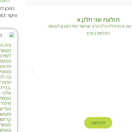
כתובת
המכון למ
תולעת שני חלק א
בית המ
מעשרות
לשירות
המטפל
תרומו
ומאפש
בה לקי
ההפרש
.בבית 
אלפי ב
המסתי
חילול
הפרשת
ומעשרו
קדושת 
לרכישה
מעשר ע
ומעשר 