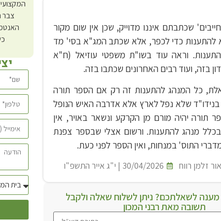
המקצועי 
צבר ה
חייבים' שכתבתם איננו מדוייק, שכן אין שום מקור
האנטמו
כש
 להתענות כדי לכפר, אלא שכתב המג"א בסי' מד
התענות. וראה עוד בשו"ת משפטי עוזיאל (ח"א
יצ
ון בזה, ועוד רבים האחרונים שכתבו בזה.
אלת, כל המנהג להתענות זה רק אם הספר תורה
בנידו"ד שלא נפל לארץ אלא אדרבה האיש הנופל
פר תורה יהיה מורם מן הקרקע ונשאר באויר, אין
בכלל מנהג להתענות. ורשום אצלי שבספר צפנת
דברי התוס' במנחות, ואין הספר לפני כעת.
ור זלמן רווח
30/04/2026 | י"ג אייר התשפ"ו
ענה לשאלתכם? ניתן לשלוח שאלה ולקבל
תשובה מאת רבני המכון