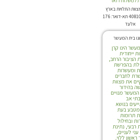
 למשלוח דואר
צוות התלויות בארץ
מיקוד: 4081003 תא-דואר: 176
תולעת שני חלק ב
אלעד
עשר הינו קרן
 ייחודית
 הציבור הרחב,
ת בהפרשת
ת ומעשרות
רת לחברים
ים את מצוות
ה בהידור
המעשר מנויים
תי אב
יעים בנושא
 מטבע בעת
 תרומות
ת ובחילול
רבעי, נתינת
לרכישה
ני לעניים,
ראשון ללוי.