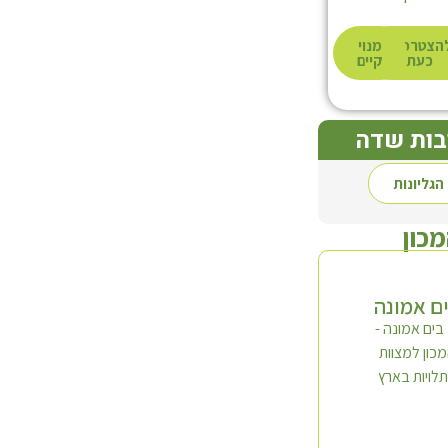
הצטרפות
מנוי
כעת
קיים
בות שדה
הגליונות
מכון
ם אמונה
סדרת 'השדה'
תולעת שני
ד' כרכים
חלק א