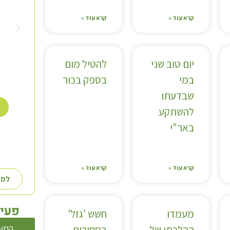
קרא עוד »
קרא עוד »
יום טוב שני
להטיל מום
במי
בספק בכור
שבדעתו
להשתקע
באר"י
קרא עוד »
קרא עוד »
למע
פעיל
מעמדו
חשש 'גזל'
המע
ההלכתי של
בסחורות