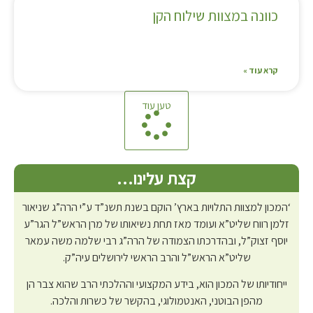
כוונה במצוות שילוח הקן
קרא עוד »
טען עוד
קצת עלינו…
‘המכון למצוות התלויות בארץ’ הוקם בשנת תשנ”ד ע”י הרה”ג שניאור
זלמן רווח שליט”א ועומד מאז תחת נשיאותו של מרן הראש”ל הגר”ע
יוסף זצוק”ל, ובהדרכתו הצמודה של הרה”ג רבי שלמה משה עמאר
שליט”א הראש”ל והרב הראשי לירושלים עיה”ק.
ייחודיותו של המכון הוא, בידע המקצועי וההלכתי הרב שהוא צבר הן
מהפן הבוטני, האנטמולוגי, בהקשר של כשרות והלכה.