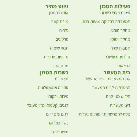
פעילות המכון
ניווט מהיר
פיקוח וייעוץ כשרותי
אודות המכון
המעבדה לבדיקת נגיעות במזון
יצירת קשר
מחקר תורני
גלריה
מחקר יישומי
סרטונים
תנובות שדה
תנאי שימוש
שו״תים Online
מדיניות פרטיות
הרצאות
מפת אתר
בית המעשר
כשרות המזון
קרן המעשרות - בית המעשר
מאמרים
הצטרפות לבית המעשר
סקירה אנטומולוגית
חידוש מנוי קיים
פירות וירקות
דיני מעשרות
דגנים, קטניות ומזון מעובד
נוסח להפרשת תרומות ומעשרות
דגים ומוצרי ים
כשר במרוקו
מושגי יסוד