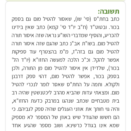
תשובה:
כתב בחת"ס (סי' שו), שאסור להטיל מום גם בספק
בכור. ובטוט"ד (ח"ב יו"ד סי' קמא) כתב שאין בידינו
להכריע, והוסיף שמדברי השו"ע נראה שזה איסור תורה
להטיל מום. בשו"ת אב"נ כתב שהגם שזה איסור תורה
להטיל מום גם בזה"ז, מ"מ בהצטרף עוד ספיקות
אפשר להקל. וכ"כ הלכה למעשה החזו"א (יו"ד הל'
בכור), שלדידן אין איסור להטיל מום מן התורה, ולכן
בספק בכור, אפשר להטיל מום, דהוי ספק דרבנן
ולקולא. ותמה על החת"ס שאסר לומר לנכרי להטיל
מום. ומצאתי עדות שהביא מהרב ליכטנשטין שהיה רב
בית מטבחיים שכתב שנהגו במרבק כדעת החזו"א,
והיה גוי חותך את אוזני העגלים שהיה ספק לגביהם. כי
הם חששו שהגודל שיש באוזן של המספר לא מספיק
שמא אינו בגודל כרשינא. ושוב מספר שהגיע אחד