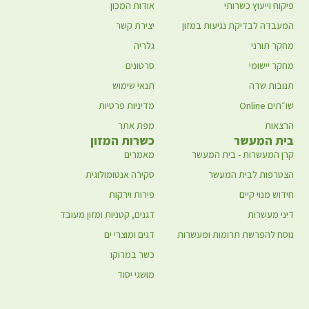
פיקוח וייעוץ כשרותי
אודות המכון
המעבדה לבדיקת נגיעות במזון
יצירת קשר
מחקר תורני
גלריה
מחקר יישומי
סרטונים
תנובות שדה
תנאי שימוש
שו״תים Online
מדיניות פרטיות
הרצאות
מפת אתר
בית המעשר
כשרות המזון
קרן המעשרות - בית המעשר
מאמרים
הצטרפות לבית המעשר
סקירה אנטומולוגית
חידוש מנוי קיים
פירות וירקות
דיני מעשרות
דגנים, קטניות ומזון מעובד
נוסח להפרשת תרומות ומעשרות
דגים ומוצרי ים
כשר במרוקו
מושגי יסוד