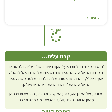
קרא עוד »
טען עוד
קצת עלינו…
‘המכון למצוות התלויות בארץ’ הוקם בשנת תשנ”ד ע”י הרה”ג שניאור
זלמן רווח שליט”א ועומד מאז תחת נשיאותו של מרן הראש”ל הגר”ע
יוסף זצוק”ל, ובהדרכתו הצמודה של הרה”ג רבי שלמה משה עמאר
שליט”א הראש”ל והרב הראשי לירושלים עיה”ק.
ייחודיותו של המכון הוא, בידע המקצועי וההלכתי הרב שהוא צבר הן
מהפן הבוטני, האנטמולוגי, בהקשר של כשרות והלכה.