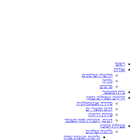
ראשי
אודות
חדשות ועדכונים
גלריה
סרטים
בית המעשר
חרקים וטפילים במזון
סקירה אנטומולוגית
דגים ומוצרי ים
פירות וירקות
דגנים, קטניות ומזון מעובד
פעילות המכון
גליונות ועלונים
גליונות תנובות שדה