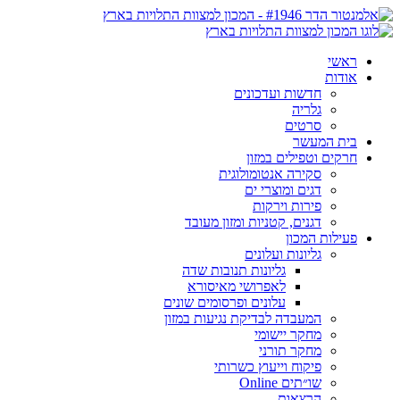
ראשי
אודות
חדשות ועדכונים
גלריה
סרטים
בית המעשר
חרקים וטפילים במזון
סקירה אנטומולוגית
דגים ומוצרי ים
פירות וירקות
דגנים, קטניות ומזון מעובד
פעילות המכון
גליונות ועלונים
גליונות תנובות שדה
לאפרושי מאיסורא
עלונים ופרסומים שונים
המעבדה לבדיקת נגיעות במזון
מחקר יישומי
מחקר תורני
פיקוח וייעוץ כשרותי
שו״תים Online
הרצאות