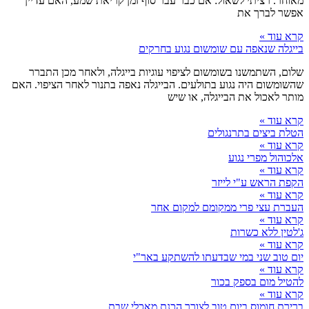
מאוחר. רציתי לשאול: אם כבר עבר סוף זמן קריאת שמע, האם עדיין
אפשר לברך את
קרא עוד »
בייגלה שנאפה עם שומשום נגוע בחרקים
שלום, השתמשנו בשומשום לציפוי עוגיות בייגלה, ולאחר מכן התברר
שהשומשום היה נגוע בתולעים. הבייגלה נאפה בתנור לאחר הציפוי. האם
מותר לאכול את הבייגלה, או שיש
קרא עוד »
הטלת ביצים בתרנגולים
קרא עוד »
אלכוהול מפרי נגוע
קרא עוד »
הקפת הראש ע"י לייזר
קרא עוד »
העברת עצי פרי ממקומם למקום אחר
קרא עוד »
ג'לטין ללא כשרות
קרא עוד »
יום טוב שני במי שבדעתו להשתקע באר"י
קרא עוד »
להטיל מום בספק בכור
קרא עוד »
ברירת חומוס ביום טוב לצורך הכנת מאכלי שבת