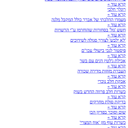
קרא עוד »
רוגלך חלבי
קרא עוד »
מעמדו ההלכתי של אברך כולל המקבל מלגה
קרא עוד »
חשש 'גזל' בסחורות שהוחרמו ע"י הרשויות
קרא עוד »
'לא ילבש' לצורך סגולה לשידוכים
קרא עוד »
פיסטור לגבי בישולי עכו"ם
קרא עוד »
אכילת ג'לטין דגים עם בשר
קרא עוד »
העברת מזוזות מדירה שכורה
קרא עוד »
אבקת חלב נוכרי
קרא עוד »
כשרות חלב פרווה החדש בשוק
קרא עוד »
בדיקת סולת מחרקים
קרא עוד »
שום וסוכר בפדיון הבן
קרא עוד »
כשרות עוף מזן 'אווז המצרי'
קרא עוד »