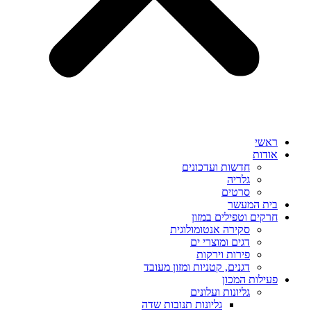
ראשי
אודות
חדשות ועדכונים
גלריה
סרטים
בית המעשר
חרקים וטפילים במזון
סקירה אנטומולוגית
דגים ומוצרי ים
פירות וירקות
דגנים, קטניות ומזון מעובד
פעילות המכון
גליונות ועלונים
גליונות תנובות שדה