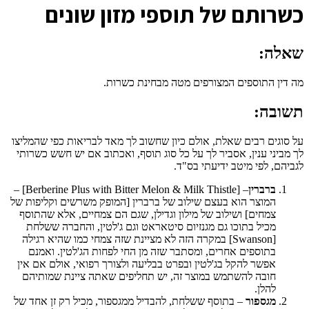
כ
שרותם של תוספי מזון שונים
שאלה:
מה דין התוספים המצורפים מטה מבחינת כשרות.
תשובה:
על סוגים רבים שאלת, אולם כיון שחשוב לך מאד לבריאות כפי שהמליצו
לך מביני ענין, אסביר לך על כל סוג תוסף, ואכתוב אם יש חשש כשרותי
לגביהם, לפי מיטב ידיעתי בס"ד.
ברברין
– [Berberine Plus with Bitter Melon & Milk Thistle] –
המוצר הוא בעצם שילוב של ברברין [המופק משרשים וקליפות של
צמחים] ושילוב של מילון וגדילן, שגם הם צמחיים, אלא שהתוסף
מכיל בתוכו גם מגנזיום סיטאראט וגם ג'לטין, והחברה ששלחת
[Swanson] במקרה הזה לא מציינת שזה צמחי כמו שהיא רגילה
בתוספים אחרים, ומסתבר שזה מן החי לפחות הג'לטין. ואמנם
אפשר להקל בג'לטין ובפרט בבליעה ולצורך רפואי, אולם אם אין
חובה להשתמש במוצר זה, יש תחליפים שאתה ציינת שמותיהם
להלן.
מגספור
– בתוסף ששלחת, להבדיל ממגספור, מכיל רק זן אחד של