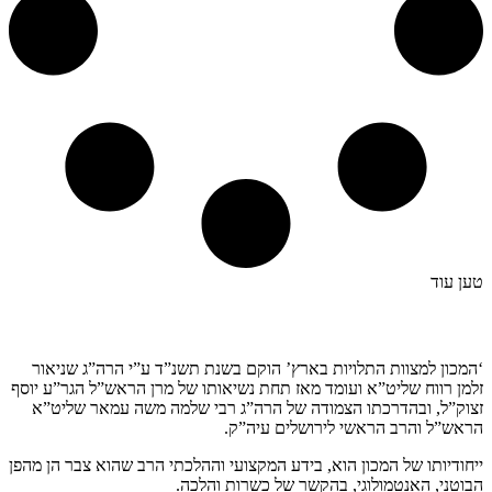
טען עוד
קצת עלינו…
‘המכון למצוות התלויות בארץ’ הוקם בשנת תשנ”ד ע”י הרה”ג שניאור
זלמן רווח שליט”א ועומד מאז תחת נשיאותו של מרן הראש”ל הגר”ע יוסף
זצוק”ל, ובהדרכתו הצמודה של הרה”ג רבי שלמה משה עמאר שליט”א
הראש”ל והרב הראשי לירושלים עיה”ק.
ייחודיותו של המכון הוא, בידע המקצועי וההלכתי הרב שהוא צבר הן מהפן
הבוטני, האנטמולוגי, בהקשר של כשרות והלכה.