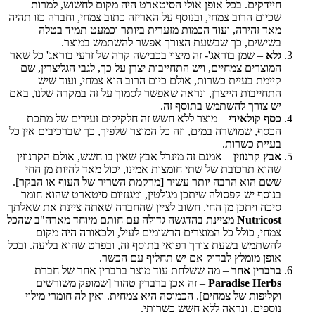
חיידקים. בכל אופן אולי הסיטארט היה מקום לחשוש, למרות
שכיום הרוב צמחי, ובנוסף על האריזה כתוב צמחי, וחברה כזו תהיה
מאד זהירה, ועוד הכמות מזערית ביותר וכמעט תמיד בטלה
בשישים, כך שבשעת הצורך אפשר להשתמש במוצר.
גלא
– שמן בוראג'- זה מיצוי בכבישה קרה של זרעי בוראג' כל שאר
המוצרים צמחיים, ויש התחייבות יצרן על כך, לגבי הגליצרין, שם
קיימת בעיית כשרות, אולם כיום הרוב הוא צמחי, ועוד שיש
התחייבות הייצרן, ונראה שאפשר לסמוך על זה במקרה שלנו, באם
יש צורך להשתמש בתוסף זה.
כסף קולאידי
– מוצר ללא חשש זה חלקיקים זעירים של מתכת
הכסף, שמושרה במים, וזה כל המוצר שלפיך, כך שברכיבים אין כל
בעיית כשרות.
אבץ קרנוזין
– אמנם זה מינרל אבץ שאין בו חשש, אולם הקרנוזין
שהוא תרכובת של שתי חומצות אמינו, יכול מאד להיות מן החי
ששם הוא הרבה יותר עשיר [מרקמת השריר של העוף או הבקר].
בנוסף יש קפסולה שיתכן מג'לטין, ומגנזיום סיטארט שהוא חומר
סיכה ויתכן מן החי. חשוב לציין שהחברה שאתה ציינת את שאלתך
Nutricost
מציינת בהדגשה גדולה עם חותם מיוחד מארה"ב שהכל
צמחי, כולל כל המוצרים הרשומים לעיל, ולכאורה היה מקום
להשתמש בשעת צורך רפואי בתוסף זה, ובפרט שהוא בליעה. ובכל
אופן מומלץ לבדוק אם יש תחליף עם הכשר.
ברברין אחר
– מה ששלחת עוד מוצר ברברין אחר של חברת
Paradise Herbs
– זה אכן ברברין טהור [שמופק משורשים
וקליפות של צמחים]. הכמוסה היא צמחית. ואין לה חומרי מילוי
נוספים. ונראה ללא חשש כשרותי.