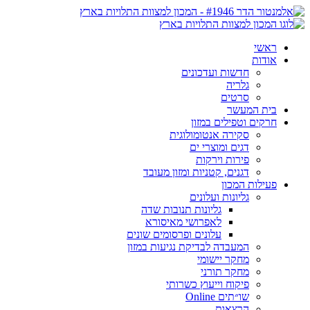
ראשי
אודות
חדשות ועדכונים
גלריה
סרטים
בית המעשר
חרקים וטפילים במזון
סקירה אנטומולוגית
דגים ומוצרי ים
פירות וירקות
דגנים, קטניות ומזון מעובד
פעילות המכון
גליונות ועלונים
גליונות תנובות שדה
לאפרושי מאיסורא
עלונים ופרסומים שונים
המעבדה לבדיקת נגיעות במזון
מחקר יישומי
מחקר תורני
פיקוח וייעוץ כשרותי
שו״תים Online
הרצאות