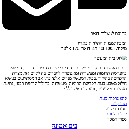
כתובת למשלוח דואר
המכון למצוות התלויות בארץ
מיקוד: 4081003 תא-דואר: 176 אלעד
בית המעשר הינו קרן מעשרות ייחודית לשירות הציבור הרחב, המטפלת
בהפרשת תרומות ומעשרות ומאפשרת לחברים בה לקיים את מצוות
ההפרשה בהידור .בבית המעשר מנויים אלפי בתי אב המסתייעים בנושא
חילול מטבע בעת הפרשת תרומות ומעשרות ובחילול קדושת רבעי, נתינת
מעשר עני לעניים, ומעשר ראשון ללוי.
להצטרפות כעת
מנוי קיים
תנובות שדה
לכל הגליונות
ספרי המכון
בים אמונה