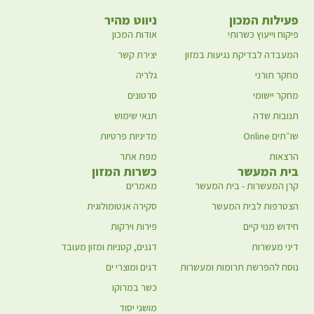
פעילות המכון
ניווט מהיר
פיקוח וייעוץ כשרותי
אודות המכון
המעבדה לבדיקת נגיעות במזון
יצירת קשר
מחקר תורני
גלריה
מחקר יישומי
סרטונים
תנובות שדה
תנאי שימוש
שו״תים Online
מדיניות פרטיות
הרצאות
מפת אתר
בית המעשר
כשרות המזון
קרן המעשרות - בית המעשר
מאמרים
הצטרפות לבית המעשר
סקירה אנטומולוגית
חידוש מנוי קיים
פירות וירקות
דיני מעשרות
דגנים, קטניות ומזון מעובד
נוסח להפרשת תרומות ומעשרות
דגים ומוצרי ים
כשר במרוקו
מושגי יסוד