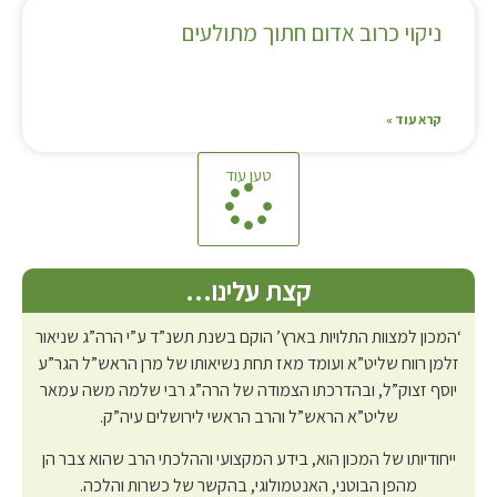
ניקוי כרוב אדום חתוך מתולעים
קרא עוד »
טען עוד
קצת עלינו…
‘המכון למצוות התלויות בארץ’ הוקם בשנת תשנ”ד ע”י הרה”ג שניאור
זלמן רווח שליט”א ועומד מאז תחת נשיאותו של מרן הראש”ל הגר”ע
יוסף זצוק”ל, ובהדרכתו הצמודה של הרה”ג רבי שלמה משה עמאר
שליט”א הראש”ל והרב הראשי לירושלים עיה”ק.
ייחודיותו של המכון הוא, בידע המקצועי וההלכתי הרב שהוא צבר הן
מהפן הבוטני, האנטמולוגי, בהקשר של כשרות והלכה.