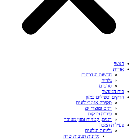
ראשי
אודות
חדשות ועדכונים
גלריה
סרטים
בית המעשר
חרקים וטפילים במזון
סקירה אנטומולוגית
דגים ומוצרי ים
פירות וירקות
דגנים, קטניות ומזון מעובד
פעילות המכון
גליונות ועלונים
גליונות תנובות שדה