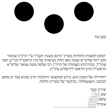
טען עוד
קצת עלינו…
‘המכון למצוות התלויות בארץ’ הוקם בשנת תשנ”ד ע”י הרה”ג שניאור
זלמן רווח שליט”א ועומד מאז תחת נשיאותו של מרן הראש”ל הגר”ע יוסף
זצוק”ל, ובהדרכתו הצמודה של הרה”ג רבי שלמה משה עמאר שליט”א
הראש”ל והרב הראשי לירושלים עיה”ק.
ייחודיותו של המכון הוא, בידע המקצועי וההלכתי הרב שהוא צבר הן מהפן
הבוטני, האנטמולוגי, בהקשר של כשרות והלכה.
יצירת קשר
שם
טלפון
אימייל