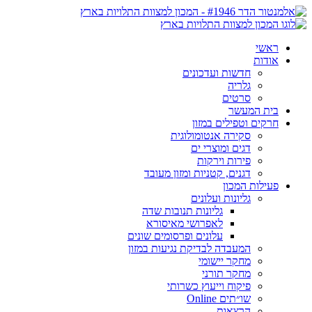
ראשי
אודות
חדשות ועדכונים
גלריה
סרטים
בית המעשר
חרקים וטפילים במזון
סקירה אנטומולוגית
דגים ומוצרי ים
פירות וירקות
דגנים, קטניות ומזון מעובד
פעילות המכון
גליונות ועלונים
גליונות תנובות שדה
לאפרושי מאיסורא
עלונים ופרסומים שונים
המעבדה לבדיקת נגיעות במזון
מחקר יישומי
מחקר תורני
פיקוח וייעוץ כשרותי
שו״תים Online
הרצאות