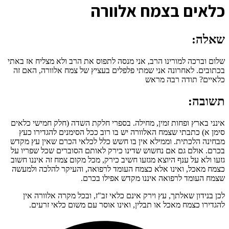
כ
לאים בצמח אלוורה
שאלה:
שלום וברכה למורינו הרב, אני מנסה לתפוס את הרב ולא מצליח אז באתי
בכתובים. לאחרונה אני שמתי פלפלים בעציץ של צמח אלוורה, האם זה
כלאיים? תודה רבה מראש
תשובה:
אינני בארץ ופחות זמין, מחילה. בספרי חלקת השדה (חלק חמישי כלאים
סימן א) כתבתי שצמח האלוורה יש בו רוב ככל הסימנים להגדירו כעץ
מבחינה הלכתית. וממילא אין בו חשש כלל לכלאי הכרם שאין עץ מקדש
בכרם. אולם גם אם נחשוש שדינו כירק לאותם הסוברים שכל שפריו על
גזעו ולא על ענף היוצא מגזעו חשיב כירק, מכל מקום צמח זה איננו חשוב
כצמח מאכל, ואינו אלא כצמח העומד לרפואה, והעיקר להלכה ולמעשה
שצמח העומד לרפואה איננו מקדש אפילו בכרם.
לכן בנידון שאלתך, עץ וירק אינם כלאי זב"ז, ובכל מקרה אלוורה אין
להגדירו כצמח מאכל או תבלין, ואינו אוסר עם משום כלאי זרעים.