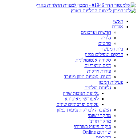
ראשי
אודות
חדשות ועדכונים
גלריה
סרטים
בית המעשר
חרקים וטפילים במזון
סקירה אנטומולוגית
דגים ומוצרי ים
פירות וירקות
דגנים, קטניות ומזון מעובד
פעילות המכון
גליונות ועלונים
גליונות תנובות שדה
לאפרושי מאיסורא
עלונים ופרסומים שונים
המעבדה לבדיקת נגיעות במזון
מחקר יישומי
מחקר תורני
פיקוח וייעוץ כשרותי
שו״תים Online
הרצאות