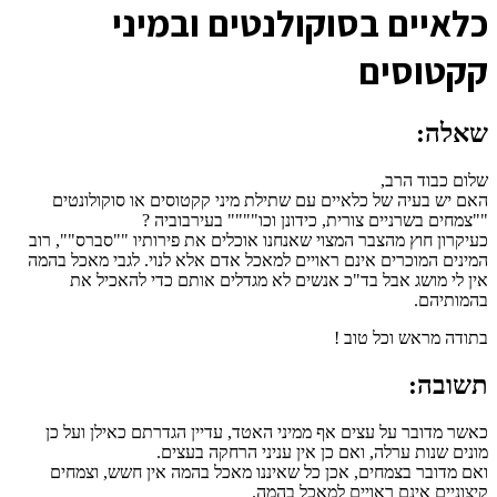
כ
לאיים בסוקולנטים ובמיני
קקטוסים
שאלה:
שלום כבוד הרב,
האם יש בעיה של כלאיים עם שתילת מיני קקטוסים או סוקולונטים
""צמחים בשרניים צורית, כידונן וכו"""" בעירבוביה ?
כעיקרון חוץ מהצבר המצוי שאנחנו אוכלים את פירותיו ""סברס"", רוב
המינים המוכרים אינם ראויים למאכל אדם אלא לנוי. לגבי מאכל בהמה
אין לי מושג אבל בד"כ אנשים לא מגדלים אותם כדי להאכיל את
בהמותיהם.
בתודה מראש וכל טוב !
תשובה:
כאשר מדובר על עצים אף ממיני האטד, עדיין הגדרתם כאילן ועל כן
מונים שנות ערלה, ואם כן אין עניני הרחקה בעצים.
ואם מדובר בצמחים, אכן כל שאיננו מאכל בהמה אין חשש, וצמחים
קיצוניים אינם ראויים למאכל בהמה.