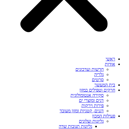
ראשי
אודות
חדשות ועדכונים
גלריה
סרטים
בית המעשר
חרקים וטפילים במזון
סקירה אנטומולוגית
דגים ומוצרי ים
פירות וירקות
דגנים, קטניות ומזון מעובד
פעילות המכון
גליונות ועלונים
גליונות תנובות שדה