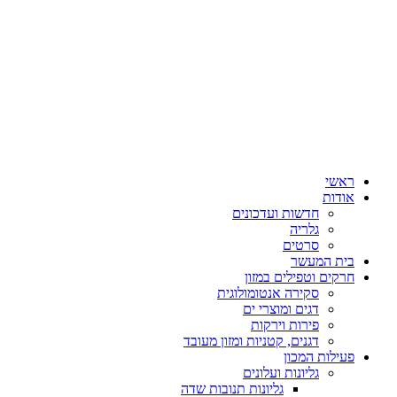
ראשי
אודות
חדשות ועדכונים
גלריה
סרטים
בית המעשר
חרקים וטפילים במזון
סקירה אנטומולוגית
דגים ומוצרי ים
פירות וירקות
דגנים, קטניות ומזון מעובד
פעילות המכון
גליונות ועלונים
גליונות תנובות שדה