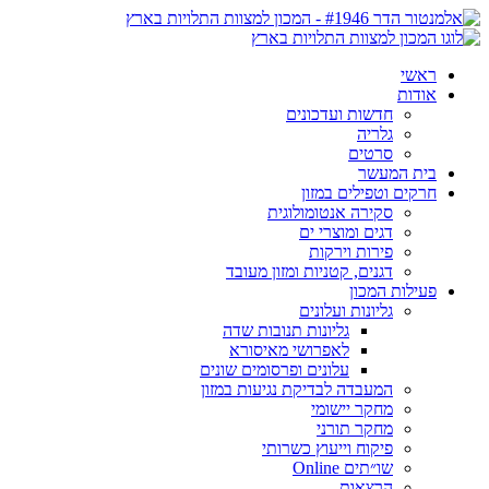
ראשי
אודות
חדשות ועדכונים
גלריה
סרטים
בית המעשר
חרקים וטפילים במזון
סקירה אנטומולוגית
דגים ומוצרי ים
פירות וירקות
דגנים, קטניות ומזון מעובד
פעילות המכון
גליונות ועלונים
גליונות תנובות שדה
לאפרושי מאיסורא
עלונים ופרסומים שונים
המעבדה לבדיקת נגיעות במזון
מחקר יישומי
מחקר תורני
פיקוח וייעוץ כשרותי
שו״תים Online
הרצאות