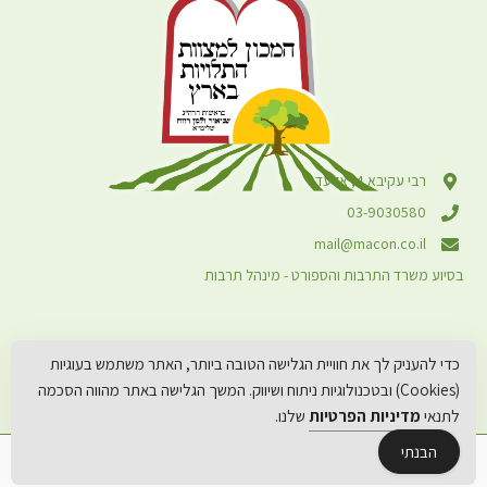
רבי עקיבא 4, אלעד
03-9030580
mail@macon.co.il
בסיוע משרד התרבות והספורט - מינהל תרבות
כדי להעניק לך את חוויית הגלישה הטובה ביותר, האתר משתמש בעוגיות
(Cookies) ובטכנולוגיות ניתוח ושיווק. המשך הגלישה באתר מהווה הסכמה
לתנאי
מדיניות הפרטיות
שלנו.
הבנתי
© 2026 כל הזכויות שמורות למכון למצוות התלויות בארץ
קידום אורגני: יוסיז קידום אתרים
עיצוב: מיכאל אמרוסי