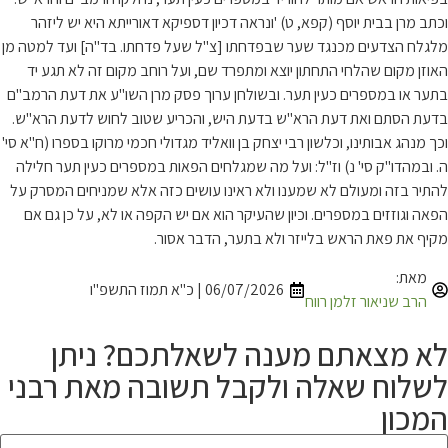
וכתב מרן בבית יוסף (קפא, ט) 'ונראה דכיון דספיקא דאורייתא היא יש ליזהר
מלגלח הצדעים מכנגד שער שבפדחתו [צ"ל שעל פדחתו. בד"ה] ועד למטה מן
האוזן מקום שהלחי התחתון יוצא ומתפרד שם, ועל רוחב מקום זה לא תגע יד
בתער או במספרים כעין תער. ובשולחן ערוך פסק מרן השו"ע את דעת הרמב"ם
בדעת הסתם ואת דעת הרא"ש בדעת היש, והכריע שטוב לחוש לדעת הרא"ש.
וכך מנהג אבותינו, וכלשון רבי יצחק בן וואליד מגדולי חכמי מרוקו בספרו (ח"א סי'
ה. ובמהדו"ק סי' נ) וז"ל: ועל מה שמגלחים הפאות במספרים כעין תער חלילה
להתיר בזה ומעולם לא שמענו ולא ראינו עושים כזה אלא שמניחים המסרק על
הפאה וגוזזים במספרים. וכיון שהעיקר הוא אם יש הקפה או לא, על כן גם אם
מקיף את פאת הראש בלייזר ולא בתער, הדבר אסור.
מאת:
06/07/2026 | כ"א תמוז התשפ"ו
הרב שניאור זלמן רווח
לא מצאתם מענה לשאלתכם? ניתן
לשלוח שאלה ולקבל תשובה מאת רבני
המכון