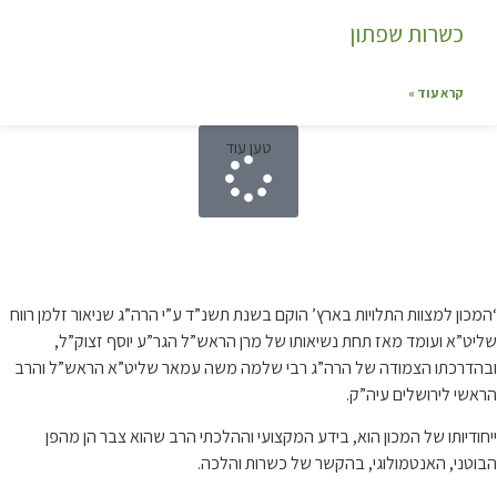
כשרות שפתון
קרא עוד »
טען עוד
קצת עלינו…
‘המכון למצוות התלויות בארץ’ הוקם בשנת תשנ”ד ע”י הרה”ג שניאור זלמן רווח
שליט”א ועומד מאז תחת נשיאותו של מרן הראש”ל הגר”ע יוסף זצוק”ל,
ובהדרכתו הצמודה של הרה”ג רבי שלמה משה עמאר שליט”א הראש”ל והרב
הראשי לירושלים עיה”ק.
ייחודיותו של המכון הוא, בידע המקצועי וההלכתי הרב שהוא צבר הן מהפן
הבוטני, האנטמולוגי, בהקשר של כשרות והלכה.