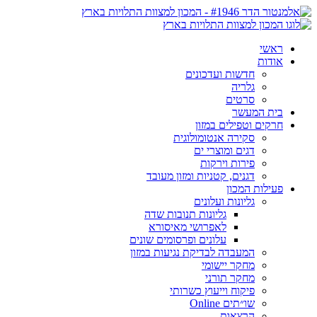
ראשי
אודות
חדשות ועדכונים
גלריה
סרטים
בית המעשר
חרקים וטפילים במזון
סקירה אנטומולוגית
דגים ומוצרי ים
פירות וירקות
דגנים, קטניות ומזון מעובד
פעילות המכון
גליונות ועלונים
גליונות תנובות שדה
לאפרושי מאיסורא
עלונים ופרסומים שונים
המעבדה לבדיקת נגיעות במזון
מחקר יישומי
מחקר תורני
פיקוח וייעוץ כשרותי
שו״תים Online
הרצאות