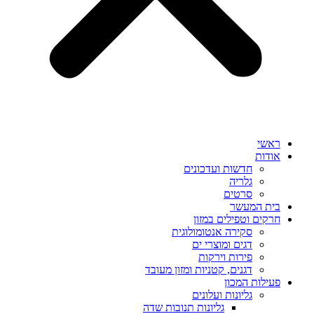
ראשי
אודות
חדשות ועדכונים
גלריה
סרטים
בית המעשר
חרקים וטפילים במזון
סקירה אנטומולוגית
דגים ומוצרי ים
פירות וירקות
דגנים, קטניות ומזון מעובד
פעילות המכון
גליונות ועלונים
גליונות תנובות שדה