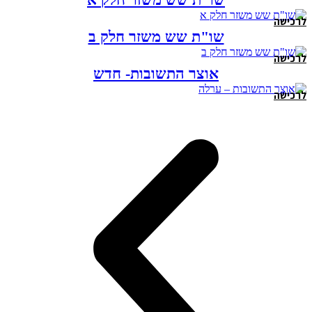
לרכישה
שו"ת שש משזר חלק ב
לרכישה
אוצר התשובות- חדש
לרכישה