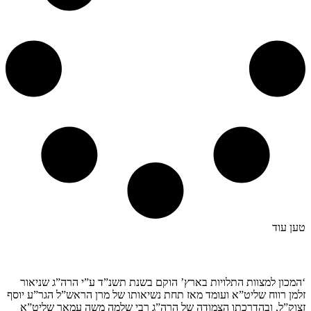
טען עוד
קצת עלינו…
‘המכון למצוות התלויות בארץ’ הוקם בשנת תשנ”ד ע”י הרה”ג שניאור
זלמן רווח שליט”א ועומד מאז תחת נשיאותו של מרן הראש”ל הגר”ע יוסף
זצוק”ל, ובהדרכתו הצמודה של הרה”ג רבי שלמה משה עמאר שליט”א