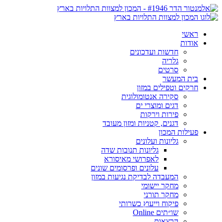
ראשי
אודות
חדשות ועדכונים
גלריה
סרטים
בית המעשר
חרקים וטפילים במזון
סקירה אנטומולוגית
דגים ומוצרי ים
פירות וירקות
דגנים, קטניות ומזון מעובד
פעילות המכון
גליונות ועלונים
גליונות תנובות שדה
לאפרושי מאיסורא
עלונים ופרסומים שונים
המעבדה לבדיקת נגיעות במזון
מחקר יישומי
מחקר תורני
פיקוח וייעוץ כשרותי
שו״תים Online
הרצאות