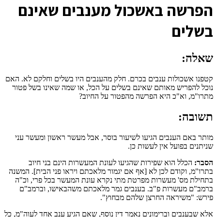
ה
פרשה באשכול מענבים שאינם
בשלים
שאלה:
קטפנו אשכולות ענבים בכרם. חלק מהענבים היו בשלים וחלקם לא. האם
נוכל להפריש מאותם שאינם בשלים על הכל, או שמה שאינו בשל פטור
מתרו"מ, וא"כ היא הפרשה מהפטור על החיוב?
תשובה:
מותר באם הענבים הגיעו לשיעור בוסר, אבל מעשר ראשון ומעשר עני
שניתנים בפועל אין לעשות כן.
הסבר:
הכלל הוא שפירות שהגיעו לעונת המעשרות הינם בני חיוב
בתרו"מ, וקודם לכן לא [אף אם יגמור מלאכתם ויראו פני הבית]. המשנה
בתחילת מס' מעשרות מפרטת מתי נקרא עונת המעשר בכל פרי, וכ"ה
ברמב"ם מעשרות פ"ב. בענבים גמר מלאכתם משהבאישו, וברמב"ם
פירש: "משיראה החרצן שלהם מבחוץ".
אלא שבענבים וברימונים נאמר דין נוסף, שאם הגיע ענב אחד לעוה"מ, כל