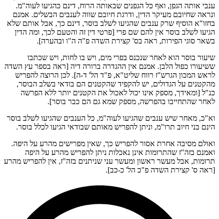
ענבי אותה הגפן, ואף כל הגפנים שבאותה הרוח, דינם כהגיעו לעוה"מ.
ונראה שחיובם מעיקר הדין, ודרגת חיובם שווה לענבים הבשלים. אמנם
בחזו"א הוסיף שרק ענבים שהגיעו לשלב בוסר, דינם כך, אבל אותם שלא
הגיעו לשלב בוסר אין להם שם פרי [פרטי דין זה והטעם לכך, ומה הדין
בשאר סוגי הפירות, ראה בס' קצירת השדה פ"ה ה"ו ובהערה].
שיעור בוסר הוא לאחר שנכנס בפרי מים, ויש בו לחות, ויש שכתבו
ששיעורו כפול הלבן. אמנם אין ההגדרה ברורה דיה [ראה בספר עץ השדה
לראש המכון הגרש"ז רווח שליט"א, פ"ד הל' ד-ה]. לכן הרוצה להפריש
מהקטנים על הגדולים, יש להקפיד שהקטנים הם בודאי בשלב הבוסר,
כנ"ל [ומאידך, מספק אינו יכול לאכול את הקטנים יותר ללא הפרשה
לאחר שהתחייבו בהפרשה, מספק שמא גם הם כבר בוסר].
וא"כ, מאחר שיש ענבים שהגיעו לעוה"מ, כל הענבים שהגיעו לשלב בוסר
הינם בני חיוב תרו"מ, וניתן להפריש מאותם שבודאי הגיעו לכלל בוסר.
ואולם מסיבה אחרת אסור להפריש כך, שאין מפרישים מהרע על היפה.
ואמנם בזה"ז שהתרומות אינן נאכלות ניתן להפריש מהרע על היפה
תרומות, אבל מעשר ראשון ומעשר עני שניתנים בזה"ז, אין להפריש מהרע
[ראה ס' קצירת השדה פ"כ הל' כ-כב].