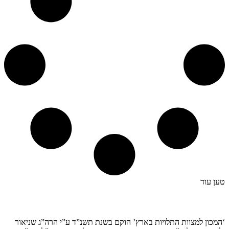
טען עוד
קצת עלינו…
‘המכון למצוות התלויות בארץ’ הוקם בשנת תשנ”ד ע”י הרה”ג שניאור