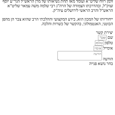
זלמן רווח שליט”א ועומד מאז תחת נשיאותו של מרן הראש”ל הגר”ע יוסף
זצוק”ל, ובהדרכתו הצמודה של הרה”ג רבי שלמה משה עמאר שליט”א
הראש”ל והרב הראשי לירושלים עיה”ק.
ייחודיותו של המכון הוא, בידע המקצועי וההלכתי הרב שהוא צבר הן מהפן
הבוטני, האנטמולוגי, בהקשר של כשרות והלכה.
יצירת קשר
שם
טלפון
אימייל
הודעה
בחר נושא פנייה