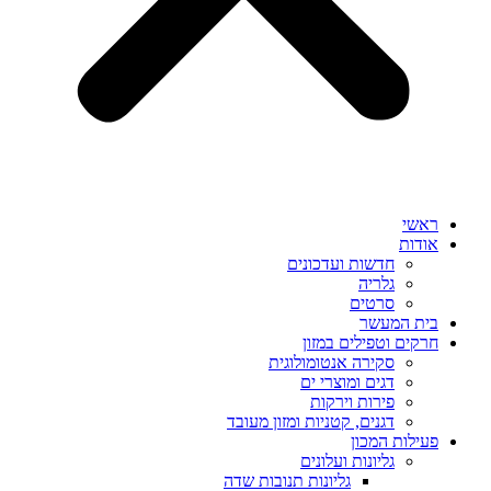
ראשי
אודות
חדשות ועדכונים
גלריה
סרטים
בית המעשר
חרקים וטפילים במזון
סקירה אנטומולוגית
דגים ומוצרי ים
פירות וירקות
דגנים, קטניות ומזון מעובד
פעילות המכון
גליונות ועלונים
גליונות תנובות שדה