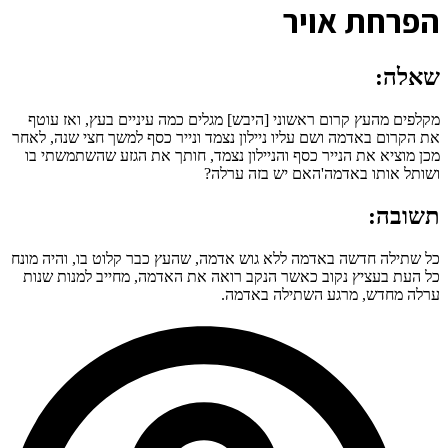
ה
פרחת אויר
שאלה:
מקלפים מהעץ קרום ראשוני [היבש] מגלים כמה עיניים בעץ, ואז עוטף
את הקרום באדמה ושם עליו ניילון נצמד ונייר כסף למשך חצי שנה, לאחר
מכן מוציא את הנייר כסף והניילון נצמד, חותך את הגזע שהשתמשתי בו
ושותל אותו באדמה'האם יש בזה ערלה?
תשובה:
כל שתילה חדשה באדמה ללא גוש אדמה, שהעץ כבר קלוט בו, והיה מונח
כל העת בעציץ נקוב כאשר הנקב רואה את האדמה, מחייב למנות שנות
ערלה מחדש, מרגע השתילה באדמה.