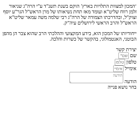
‘המכון למצוות התלויות בארץ’ הוקם בשנת תשנ”ד ע”י הרה”ג שניאור
זלמן רווח שליט”א ועומד מאז תחת נשיאותו של מרן הראש”ל הגר”ע יוסף
זצוק”ל, ובהדרכתו הצמודה של הרה”ג רבי שלמה משה עמאר שליט”א
הראש”ל והרב הראשי לירושלים עיה”ק.
ייחודיותו של המכון הוא, בידע המקצועי וההלכתי הרב שהוא צבר הן מהפן
הבוטני, האנטמולוגי, בהקשר של כשרות והלכה.
יצירת קשר
שם
טלפון
אימייל
הודעה
בחר נושא פנייה