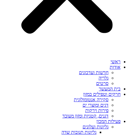
ראשי
אודות
חדשות ועדכונים
גלריה
סרטים
בית המעשר
חרקים וטפילים במזון
סקירה אנטומולוגית
דגים ומוצרי ים
פירות וירקות
דגנים, קטניות ומזון מעובד
פעילות המכון
גליונות ועלונים
גליונות תנובות שדה