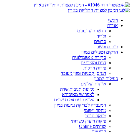
ראשי
אודות
חדשות ועדכונים
גלריה
סרטים
בית המעשר
חרקים וטפילים במזון
סקירה אנטומולוגית
דגים ומוצרי ים
פירות וירקות
דגנים, קטניות ומזון מעובד
פעילות המכון
גליונות ועלונים
גליונות תנובות שדה
לאפרושי מאיסורא
עלונים ופרסומים שונים
המעבדה לבדיקת נגיעות במזון
מחקר יישומי
מחקר תורני
פיקוח וייעוץ כשרותי
שו״תים Online
הרצאות