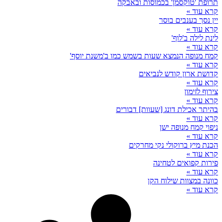
תרופת 'טוקסמן' בכמוסות ובאבקה
קרא עוד »
יין נסך בענבים בוסר
קרא עוד »
לינת לילה ב'לוף'
קרא עוד »
קמח מנופה הנמצא שעות בשמש כמו ב'משנת יוסף'
קרא עוד »
קדושת ארון קודש לנביאים
קרא עוד »
צירוף לזימון
קרא עוד »
בהיתר אכילת דונג [שעוות] דבורים
קרא עוד »
ניפוי קמח מנופה ישן
קרא עוד »
הכנת מיץ ברוקולי נקי מחרקים
קרא עוד »
פירות קפואים לטחינה
קרא עוד »
כוונה במצוות שילוח הקן
קרא עוד »