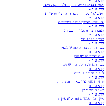
קרא עוד »
מעמדו ההלכתי של אברך כולל המקבל מלגה
קרא עוד »
חשש 'גזל' בסחורות שהוחרמו ע"י הרשויות
קרא עוד »
'לא ילבש' לצורך סגולה לשידוכים
קרא עוד »
העברת מזוזות מדירה שכורה
קרא עוד »
אבקת חלב נוכרי
קרא עוד »
כשרות חלב פרווה החדש בשוק
קרא עוד »
שום וסוכר בפדיון הבן
קרא עוד »
כשרותם של תוספי מזון שונים
קרא עוד »
לעלות לתורה פעמיים
קרא עוד »
שתילת עצי הדר שאין ידוע מקורם
קרא עוד »
כשרות שמרי יין
קרא עוד »
מיץ לימון טבעי מחנות ללא פיקוח
קרא עוד »