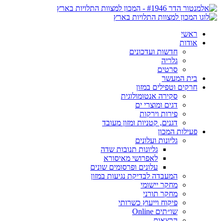
ראשי
אודות
חדשות ועדכונים
גלריה
סרטים
בית המעשר
חרקים וטפילים במזון
סקירה אנטומולוגית
דגים ומוצרי ים
פירות וירקות
דגנים, קטניות ומזון מעובד
פעילות המכון
גליונות ועלונים
גליונות תנובות שדה
לאפרושי מאיסורא
עלונים ופרסומים שונים
המעבדה לבדיקת נגיעות במזון
מחקר יישומי
מחקר תורני
פיקוח וייעוץ כשרותי
שו״תים Online
הרצאות