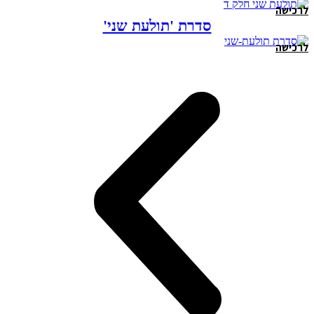
לרכישה
סדרת 'תולעת שני'
לרכישה