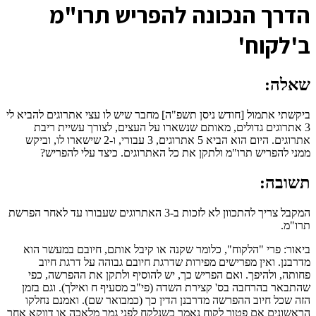
ה
דרך הנכונה להפריש תרו"מ
ב'לקוח'
שאלה:
ביקשתי אתמול [חודש ניסן תשפ"ה] מחבר שיש לו עצי אתרוגים להביא לי
3 אתרוגים גדולים, מאותם שנשארו על העצים, לצורך עשיית ריבת
אתרוגים. היום הוא הביא 5 אתרוגים, 3 עבורי, ו-2 שישארו לו, וביקש
ממני להפריש תרו"מ ולתקן את כל האתרוגים. כיצד עלי להפריש?
תשובה:
המקבל צריך להתכוון לא לזכות ב-3 האתרוגים שעבורו עד לאחר הפרשת
תרו"מ.
ביאור: פרי "הלקוח", כלומר שקנה או קיבל אותם, חיובם במעשר הוא
מדרבנן. ואין מפרישים מפירות שדרגת חיובם גבוהה על דרגת חיוב
פחותה, ולהיפך. ואם הפריש כך, יש להוסיף ולתקן את ההפרשה, כפי
שהתבאר בהרחבה בס' קצירת השדה (פי"ב מסעיף ח ואילך). וגם בזמן
הזה שכל חיוב ההפרשה מדרבנן הדין כך (כמבואר שם). ואמנם נחלקו
הראשונים אם פטור לקוח נאמר כשנלקח לפני גמר מלאכה או דווקא אחר