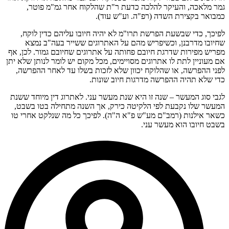
גמר מלאכה, והעיקר להלכה כדעת ר"ת שהלקוח אחר גמ"מ פוטר,
כמבואר בקצירת השדה (רפ"ה. וע"ש עוד).
לפיכך, כדי שבשעת הפרשת תרו"מ לא יהיה חיובו עליהם כדין לוקח,
שחיובו מדרבנן, וכשיפריש מהם על האתרוגים ששייר בעה"ב נמצא
מפריש מפירות שדרגת חיובם פחותה על אתרוגים שחיובם גמור. לכן, אף
אם מעוניין לתת לו אתרוגים מסויימים, מכל מקום יש לומר לנותן שלא יתן
לפני ההפרשה, או שהלוקח יכוון שלא לזכות בשלו עד לאחר ההפרשה,
כדי שלא תהיה ההפרשה מדרגות חיוב שונות.
לגבי סוג המעשר – שנה זו היא שנת מעשר עני. לאתרוג דין מיוחד ששנת
המעשר שלו נקבעת לפי הלקיטה כירק, אך השנה מתחילה בטו בשבט,
כשאר אילנות (רמב"ם מע"ש פ"א ה"ה). לפיכך כל מה שנלקט אחרי טו
בשבט חיובו הוא מעשר עני.