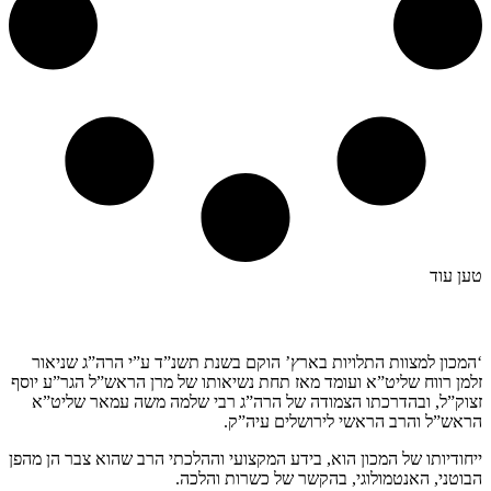
טען עוד
קצת עלינו…
‘המכון למצוות התלויות בארץ’ הוקם בשנת תשנ”ד ע”י הרה”ג שניאור
זלמן רווח שליט”א ועומד מאז תחת נשיאותו של מרן הראש”ל הגר”ע יוסף
זצוק”ל, ובהדרכתו הצמודה של הרה”ג רבי שלמה משה עמאר שליט”א
הראש”ל והרב הראשי לירושלים עיה”ק.
ייחודיותו של המכון הוא, בידע המקצועי וההלכתי הרב שהוא צבר הן מהפן
הבוטני, האנטמולוגי, בהקשר של כשרות והלכה.