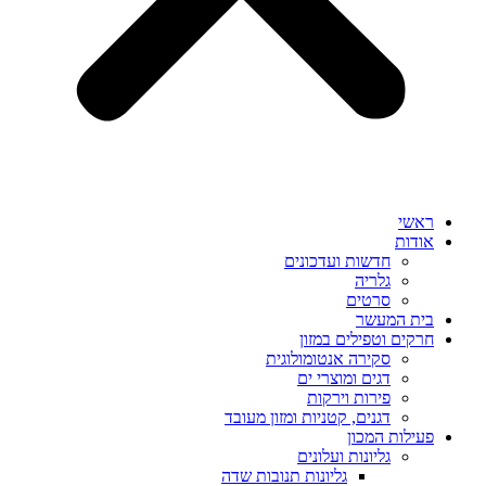
ראשי
אודות
חדשות ועדכונים
גלריה
סרטים
בית המעשר
חרקים וטפילים במזון
סקירה אנטומולוגית
דגים ומוצרי ים
פירות וירקות
דגנים, קטניות ומזון מעובד
פעילות המכון
גליונות ועלונים
גליונות תנובות שדה