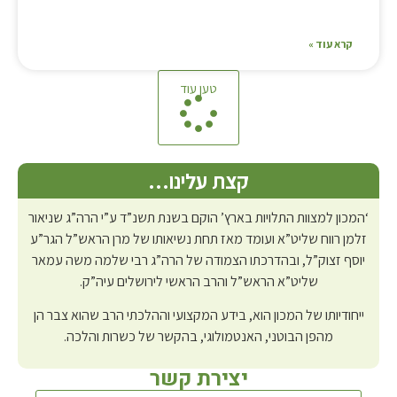
קרא עוד »
טען עוד
קצת עלינו…
‘המכון למצוות התלויות בארץ’ הוקם בשנת תשנ”ד ע”י הרה”ג שניאור
זלמן רווח שליט”א ועומד מאז תחת נשיאותו של מרן הראש”ל הגר”ע
יוסף זצוק”ל, ובהדרכתו הצמודה של הרה”ג רבי שלמה משה עמאר
שליט”א הראש”ל והרב הראשי לירושלים עיה”ק.
ייחודיותו של המכון הוא, בידע המקצועי וההלכתי הרב שהוא צבר הן
מהפן הבוטני, האנטמולוגי, בהקשר של כשרות והלכה.
יצירת קשר