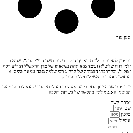
טען עוד
קצת עלינו…
‘המכון למצוות התלויות בארץ’ הוקם בשנת תשנ”ד ע”י הרה”ג שניאור
זלמן רווח שליט”א ועומד מאז תחת נשיאותו של מרן הראש”ל הגר”ע יוסף
זצוק”ל, ובהדרכתו הצמודה של הרה”ג רבי שלמה משה עמאר שליט”א
הראש”ל והרב הראשי לירושלים עיה”ק.
ייחודיותו של המכון הוא, בידע המקצועי וההלכתי הרב שהוא צבר הן מהפן
הבוטני, האנטמולוגי, בהקשר של כשרות והלכה.
יצירת קשר
שם
טלפון
אימייל
הודעה