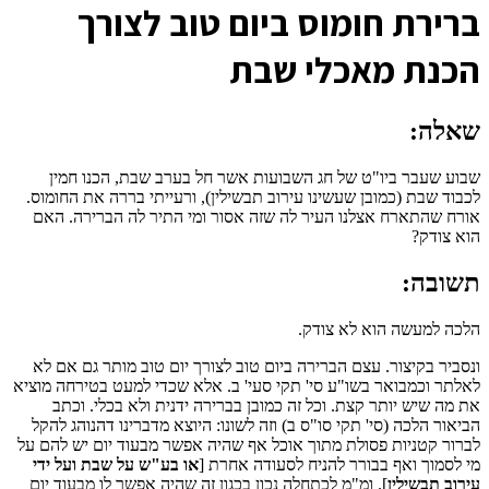
ב
רירת חומוס ביום טוב לצורך
הכנת מאכלי שבת
שאלה:
שבוע שעבר ביו"ט של חג השבועות אשר חל בערב שבת, הכנו חמין
לכבוד שבת (כמובן שעשינו עירוב תבשילין), ורעייתי בררה את החומוס.
אורח שהתארח אצלנו העיר לה שזה אסור ומי התיר לה הברירה. האם
הוא צודק?
תשובה:
הלכה למעשה הוא לא צודק.
ונסביר בקיצור. עצם הברירה ביום טוב לצורך יום טוב מותר גם אם לא
לאלתר וכמבואר בשו"ע סי' תקי סעי' ב. אלא שכדי למעט בטירחה מוציא
את מה שיש יותר קצת. וכל זה כמובן בברירה ידנית ולא בכלי. וכתב
הביאור הלכה (סי' תקי סו"ס ב) וזה לשונו: היוצא מדברינו דהנוהג להקל
לברור קטניות פסולת מתוך אוכל אף שהיה אפשר מבעוד יום יש להם על
מי לסמוך ואף בבורר להניח לסעודה אחרת [
או בע"ש על שבת ועל ידי
עירוב תבשילין
]. ומ"מ לכתחלה נכון בכגון זה שהיה אפשר לו מבעוד יום