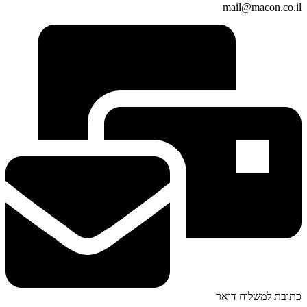
mail@macon.co.il
כתובת למשלוח דואר