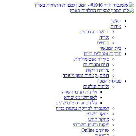
ראשי
אודות
חדשות ועדכונים
גלריה
סרטים
בית המעשר
חרקים וטפילים במזון
סקירה אנטומולוגית
דגים ומוצרי ים
פירות וירקות
דגנים, קטניות ומזון מעובד
פעילות המכון
גליונות ועלונים
גליונות תנובות שדה
לאפרושי מאיסורא
עלונים ופרסומים שונים
המעבדה לבדיקת נגיעות במזון
מחקר יישומי
מחקר תורני
פיקוח וייעוץ כשרותי
שו״תים Online
הרצאות