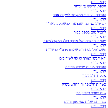
קרא עוד »
הקפת הראש ע"י לייזר
קרא עוד »
העברת עצי פרי ממקומם למקום אחר
קרא עוד »
יום טוב שני במי שבדעתו להשתקע באר"י
קרא עוד »
להטיל מום בספק בכור
קרא עוד »
מעמדו ההלכתי של אברך כולל המקבל מלגה
קרא עוד »
חשש 'גזל' בסחורות שהוחרמו ע"י הרשויות
קרא עוד »
'לא ילבש' לצורך סגולה לשידוכים
קרא עוד »
העברת מזוזות מדירה שכורה
קרא עוד »
אבקת חלב נוכרי
קרא עוד »
כשרות חלב פרווה החדש בשוק
קרא עוד »
שום וסוכר בפדיון הבן
קרא עוד »
כשרותם של תוספי מזון שונים
קרא עוד »