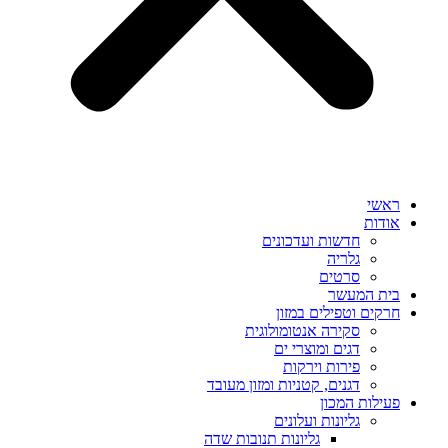
ראשי
אודות
חדשות ועדכונים
גלריה
סרטים
בית המעשר
חרקים וטפילים במזון
סקירה אנטומולוגית
דגים ומוצרי ים
פירות וירקות
דגנים, קטניות ומזון מעובד
פעילות המכון
גליונות ועלונים
גליונות תנובות שדה