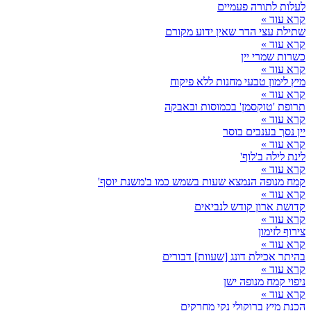
לעלות לתורה פעמיים
קרא עוד »
שתילת עצי הדר שאין ידוע מקורם
קרא עוד »
כשרות שמרי יין
קרא עוד »
מיץ לימון טבעי מחנות ללא פיקוח
קרא עוד »
תרופת 'טוקסמן' בכמוסות ובאבקה
קרא עוד »
יין נסך בענבים בוסר
קרא עוד »
לינת לילה ב'לוף'
קרא עוד »
קמח מנופה הנמצא שעות בשמש כמו ב'משנת יוסף'
קרא עוד »
קדושת ארון קודש לנביאים
קרא עוד »
צירוף לזימון
קרא עוד »
בהיתר אכילת דונג [שעוות] דבורים
קרא עוד »
ניפוי קמח מנופה ישן
קרא עוד »
הכנת מיץ ברוקולי נקי מחרקים