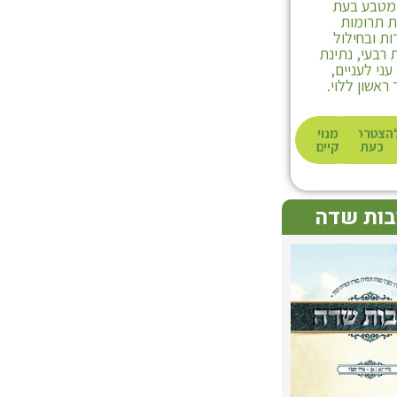
 מטבע בעת
 תרומות
ת ובחילול
רבעי, נתינת
ני לעניים,
ראשון ללוי.
הצטרפות
מנוי
כעת
קיים
בות שדה