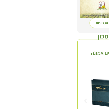
הגליונות
מכון
ם אמונה
סדרת 'השדה'
תולעת שני
ד' כרכים
חלק א