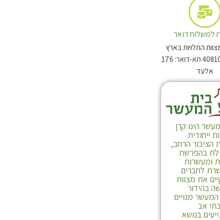
תולעת שני חלק ב
 למשלוח דואר
צוות התלויות בארץ
מיקוד: 4081003 תא-דואר: 176
אלעד
עשר הינו קרן
 ייחודית
 הציבור הרחב,
ת בהפרשת
ת ומעשרות
רת לחברים
ים את מצוות
ה בהידור
לרכישה
המעשר מנויים
תי אב
יעים בנושא