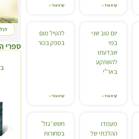
קרא עוד »
קרא עוד »
לכל 
יום טוב שני
להטיל מום
במי
בספק בכור
ספרי ה
שבדעתו
להשתקע
בי
באר"י
קרא עוד »
קרא עוד »
מעמדו
חשש 'גזל'
ההלכתי של
בסחורות