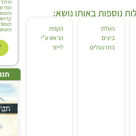
חילול
הפרשת
ת נוספות באותו נושא:
ומעשרו
קדושת 
מעשר ע
הטלת
הקפת
ומעשר 
ביצים
הראש ע"י
ל
בתרנגולים
לייזר
תנו