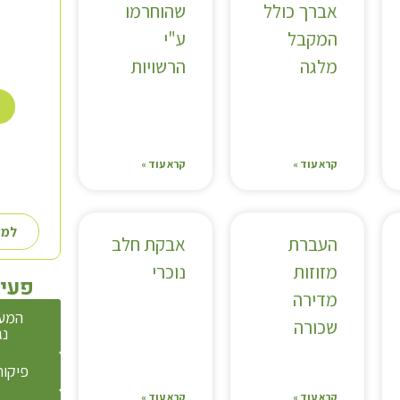
אברך כולל
שהוחרמו
המקבל
ע"י
מלגה
הרשויות
קרא עוד »
קרא עוד »
למע
העברת
אבקת חלב
מזוזות
נוכרי
פעיל
מדירה
המע
שכורה
נג
פיקוח
קרא עוד »
קרא עוד »