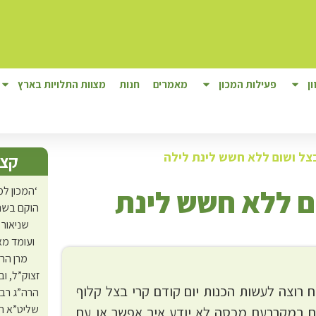
ן
פעילות המכון
מאמרים
חנות
מצוות התלויות בארץ
צל ושום ללא חשש לינת לילה
קצת
ם ללא חשש לינת
‘המכון למ
הוקם בשנת
שניאור 
ועומד מא
מרן הר
זצוק”ל, ו
 רוצה לעשות הכנות יום קודם קרי בצל קלוף
הרה”ג רב
שליט”א ה
ם במקררעם מכסה לא יודע איך אפשר או עם