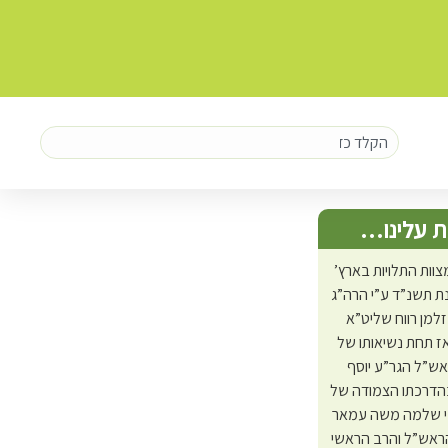
 עלינו…
צוות התלויות בארץ’
 תשנ”ד ע”י הרה”ג
זלמן רווח שליט”א
ז תחת נשיאותו של
אש”ל הגר”ע יוסף
בהדרכתו הצמודה של
י שלמה משה עמאר
ראש”ל והרב הראשי