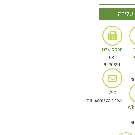
שליחה
הפקס שלנו
ן
03-
9030891
9
מייל
mail@macon.co.il
Wh
9