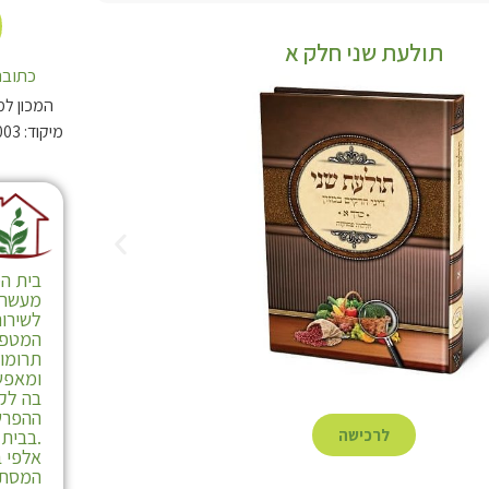
תולעת שני חלק א
כתובת
המכון למ
בית המ
מעשרות
לשירות
המטפל
תרומו
ומאפש
בה לקי
ההפרש
לרכישה
.בבית 
אלפי ב
המסתי