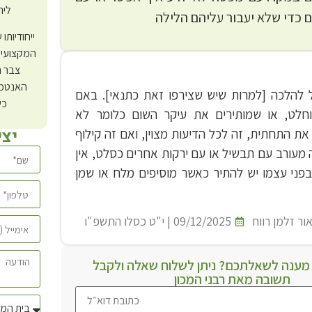
ליר
 כדי שלא יעבור עליהם הלילה
ייחודיותו
המקצועי 
צבר ה
האנטמו
עיל להלכה [למרות שיש שצירפו זאת כתנאי]. באם
כש
מוחלט, או שמותירים את עיקר השום כלומר לא
יצ
את התחתית, זה לכל הדיעות מצוין, ואם זה קילוף
 מעורב עם תבשיל או עם ירקות אחרים כסלט, אין
פני עצמו יש להתיר כאשר מוסיפים מלח או שמן
ור זלמן רווח
09/12/2025 | י"ט כסלו התשפ"ו
ענה לשאלתכם? ניתן לשלוח שאלה ולקבל
תשובה מאת רבני המכון