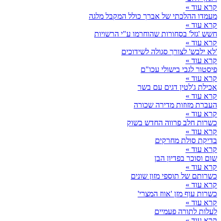
קרא עוד »
מעמדו ההלכתי של אברך כולל המקבל מלגה
קרא עוד »
חשש 'גזל' בסחורות שהוחרמו ע"י הרשויות
קרא עוד »
'לא ילבש' לצורך סגולה לשידוכים
קרא עוד »
פיסטור לגבי בישולי עכו"ם
קרא עוד »
אכילת ג'לטין דגים עם בשר
קרא עוד »
העברת מזוזות מדירה שכורה
קרא עוד »
כשרות חלב פרווה החדש בשוק
קרא עוד »
בדיקת סולת מחרקים
קרא עוד »
שום וסוכר בפדיון הבן
קרא עוד »
כשרותם של תוספי מזון שונים
קרא עוד »
כשרות עוף מזן 'אווז המצרי'
קרא עוד »
לעלות לתורה פעמיים
קרא עוד »