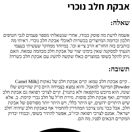
א
בקת חלב נוכרי
שאלה:
אשמח לדעת מה פוסק כבודו, אחרי שנשאלתי מספר פעמים לגבי חטיפים
חלבון וכדומה המיוצרים בכשרות לאוכלי אבקת חלב נוכרי. ראיתי מה
כותבים בזה החזו"א הרב צי״א וכו'. במיוחד ממחקר שעשיתי בעצמי
הגעתי למסקנה שאין בימינו יצור של אבקת חלב מבהמה טמאה. האם
ניתן להקל בשופי במוצרים כאלו שקשה להשיג עם אבקת חלב כשרה?
תשובה:
. קיים אבקת חלב טמא: קיים אבקת חלב של נאקות [Camel Milk
Powder] המיועד למאכל, והוא נמצא בצמיחה היום [רק שהייבוש שלו
שונה, הוא מיובש בהקפאה ולא בתנור]. קיים לצרכי רפואה גם אבקת חלב
חמורים, ואף אבקת חלב סוסות. גזירת חז"ל על חלב נכרי קיימת. ב. אלא
שיש היתרים ידועים, יש היתר כללי, ויש היתר יותר מפורסם של אבקת
חלב. אבל כבר נהגו צרכני המהדרין להחמיר אף באבקת חלב שיהיה 'חלב
ישראל'. אמנם לצרכי רפואה וכיו"ב, אפשר להתיר בשופי, וכבודו יבדוק
המקרים הבאים לפניו, מה הם.