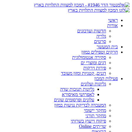
ראשי
אודות
חדשות ועדכונים
גלריה
סרטים
בית המעשר
חרקים וטפילים במזון
סקירה אנטומולוגית
דגים ומוצרי ים
פירות וירקות
דגנים, קטניות ומזון מעובד
פעילות המכון
גליונות ועלונים
גליונות תנובות שדה
לאפרושי מאיסורא
עלונים ופרסומים שונים
המעבדה לבדיקת נגיעות במזון
מחקר יישומי
מחקר תורני
פיקוח וייעוץ כשרותי
שו״תים Online
הרצאות