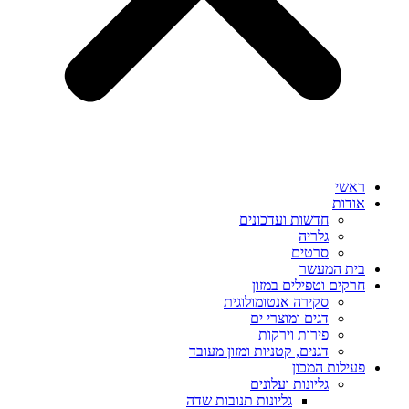
ראשי
אודות
חדשות ועדכונים
גלריה
סרטים
בית המעשר
חרקים וטפילים במזון
סקירה אנטומולוגית
דגים ומוצרי ים
פירות וירקות
דגנים, קטניות ומזון מעובד
פעילות המכון
גליונות ועלונים
גליונות תנובות שדה