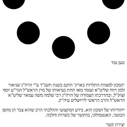
טען עוד
קצת עלינו…
‘המכון למצוות התלויות בארץ’ הוקם בשנת תשנ”ד ע”י הרה”ג שניאור
זלמן רווח שליט”א ועומד מאז תחת נשיאותו של מרן הראש”ל הגר”ע יוסף
זצוק”ל, ובהדרכתו הצמודה של הרה”ג רבי שלמה משה עמאר שליט”א
הראש”ל והרב הראשי לירושלים עיה”ק.
ייחודיותו של המכון הוא, בידע המקצועי וההלכתי הרב שהוא צבר הן מהפן
הבוטני, האנטמולוגי, בהקשר של כשרות והלכה.
יצירת קשר