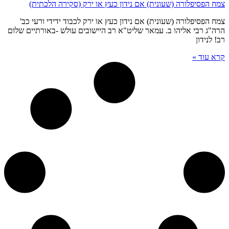
צמח הפסיפלורה (שעונית) אם נידון כעץ או ירק (סקירה הלכתית)
צמח הפסיפלורה (שעונית) אם נידון כעץ או ירק לכבוד ידידי ורעי כב'
הרה"ג רבי אליהו ב. עמאר שליט"א רב היישובים עולש -באורתיים שלום
רב! לנידון
קרא עוד »