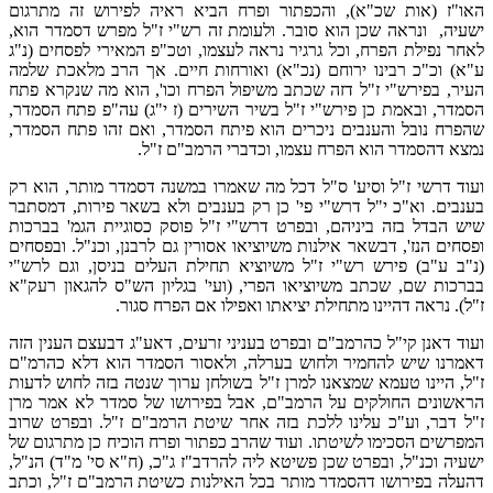
האו"ז (אות שכ"א), והכפתור ופרח הביא ראיה לפירוש זה מתרגום
ישעיה, ונראה שכן הוא סובר. ולעומת זה רש"י ז"ל מפרש דסמדר הוא,
לאחר נפילת הפרח, וכל גרגיר נראה לעצמו, וטכ"פ המאירי לפסחים (נ"ג
ע"א) וכ"כ רבינו ירוחם (נכ"א) ואורחות חיים. אך הרב מלאכת שלמה
העיר, בפירש"י ז"ל דזה שכתב משיפול הפרח וכו', הוא מה שנקרא פתח
הסמדר, ובאמת כן פירש"י ז"ל בשיר השירים (ז י"ג) עה"פ פתח הסמדר,
שהפרח נובל והענבים ניכרים הוא פיתח הסמדר, ואם זהו פתח הסמדר,
נמצא דהסמדר הוא הפרח עצמו, וכדברי הרמב"ם ז"ל.
ועוד דרשי ז"ל וסיע' ס"ל דכל מה שאמרו במשנה דסמדר מותר, הוא רק
בענבים. וא"כ י"ל דרש"י פי' כן רק בענבים ולא בשאר פירות, דמסתבר
שיש הבדל בזה ביניהם, ובפרט דרש"י ז"ל פוסק כסוגיית הגמ' בברכות
ופסחים הנז', דבשאר אילנות משיוציאו אסורין גם לרבנן, וכנ"ל. ובפסחים
(נ"ב ע"ב) פירש רש"י ז"ל משיוציא תחילת העלים בניסן, וגם לרש"י
בברכות שם, שכתב משיוציאו הפרי, (ועי' בגליון הש"ס להגאון רעק"א
ז"ל). נראה דהיינו מתחילת יציאתו ואפילו אם הפרח סגור.
ועוד דאנן קי"ל כהרמב"ם ובפרט בעניני זרעים, דאע"ג דבעצם הענין הזה
דאמרנו שיש להחמיר ולחוש בערלה, ולאסור הסמדר הוא דלא כהרמ"ם
ז"ל, היינו טעמא שמצאנו למרן ז"ל בשולחן ערוך שנטה בזה לחוש לדעות
הראשונים החולקים על הרמב"ם, אבל בפירושו של סמדר לא אמר מרן
ז"ל דבר, וע"כ עלינו ללכת בזה אחר שיטת הרמב"ם ז"ל. ובפרט שרוב
המפרשים הסכימו לשיטתו. ועוד שהרב כפתור ופרח הוכיח כן מתרגום של
ישעיה וכנ"ל, ובפרט שכן פשיטא ליה להרדב"ז ג"כ, (ח"א סי' מ"ד) הנ"ל,
דהעלה בפירושו דהסמדר מותר בכל האילנות כשיטת הרמב"ם ז"ל, וכתב