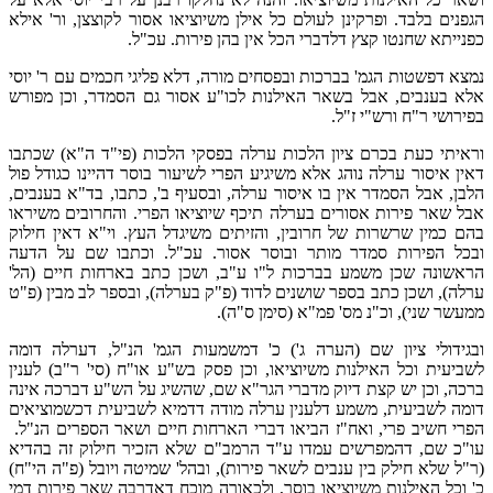
הגפנים בלבד. ופרקינן לעולם כל אילן משיוציאו אסור לקוצצן, ור' אילא
כפנייתא שחנטו קצץ דלדברי הכל אין בהן פירות. עכ"ל.
נמצא דפשטות הגמ' בברכות ובפסחים מורה, דלא פליגי חכמים עם ר' יוסי
אלא בענבים, אבל בשאר האילנות לכו"ע אסור גם הסמדר, וכן מפורש
בפירושי ר"ח ורש"י ז"ל.
וראיתי כעת בכרם ציון הלכות ערלה בפסקי הלכות (פי"ד ה"א) שכתבו
דאין איסור ערלה נוהג אלא משיגיע הפרי לשיעור בוסר דהיינו כגודל פול
הלבן, אבל הסמדר אין בו איסור ערלה, ובסעיף ב', כתבו, בד"א בענבים,
אבל שאר פירות אסורים בערלה תיכף שיוציאו הפרי. והחרובים משיראו
בהם כמין שרשרות של חרובין, והזיתים משיגדל העץ. וי"א דאין חילוק
ובכל הפירות סמדר מותר ובוסר אסור. עכ"ל. וכתבו שם על הדעה
הראשונה שכן משמע בברכות ל"ו ע"ב, ושכן כתב בארחות חיים (הל'
ערלה), ושכן כתב בספר שושנים לדוד (פ"ק בערלה), ובספר לב מבין (פ"ט
ממעשר שני), וכ"נ מס' פמ"א (סימן ס"ה).
ובגידולי ציון שם (הערה ג') כ' דמשמעות הגמ' הנ"ל, דערלה דומה
לשביעית וכל האילנות משיוציאו, וכן פסק בש"ע או"ח (סי' ר"ב) לענין
ברכה, וכן יש קצת דיוק מדברי הגר"א שם, שהשיג על הש"ע דברכה אינה
דומה לשביעית, משמע דלענין ערלה מודה דדמיא לשביעית דכשמוציאים
הפרי חשיב פרי, ואח"ז הביאו דברי הארחות חיים ושאר הספרים הנ"ל.
עו"כ שם, דהמפרשים עמדו ע"ד הרמב"ם שלא הזכיר חילוק זה בהדיא
(ר"ל שלא חילק בין ענבים לשאר פירות), ובהל' שמיטה ויובל (פ"ה הי"ח)
כ' וכל האילנות משיוציאו בוסר, ולכאורה מוכח דאדרבה שאר פירות דמי