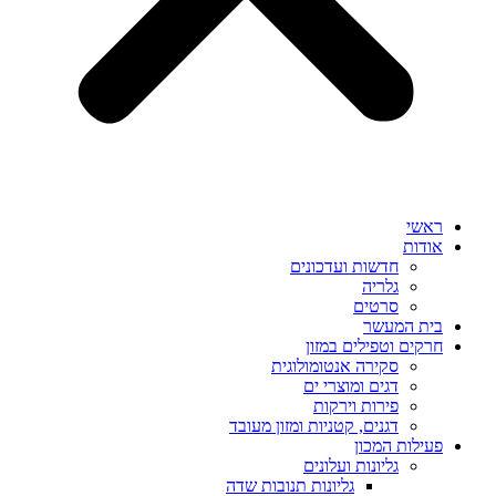
ראשי
אודות
חדשות ועדכונים
גלריה
סרטים
בית המעשר
חרקים וטפילים במזון
סקירה אנטומולוגית
דגים ומוצרי ים
פירות וירקות
דגנים, קטניות ומזון מעובד
פעילות המכון
גליונות ועלונים
גליונות תנובות שדה