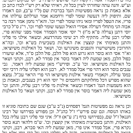
וע"ש. והנה עתה שחזרתי לעיין בכל זה, ראיתי שלא רק רש"י לבדו כתב כן
אלא באמת כן נראה מפשיטות הגמ' בברכות שם (ל"ו ע"ב), וגם דאמרו
שם, ותיפוק ליה דנעשה שומר לפרי ורחמנא אמר וערלתם ערלתו את
פריו, את הטפל לפריו ומאי ניהו שומר לפרי וכו'. והא"ר נחמן אמר רבה בר
אבוה הני מתחלי דערלה אסירי הואיל ונעשו שומר לפרי וכו', ר"נ ס"ל כרבי
יוסי דתנן (ערלה פ"א מ"ז) ר' יוסי אומר הסמדר אסור מפני שהוא פרי,
ופליגי רבנן עליה. מתקיף לה רב שימי מנהרדעא, ובשאר אילני מי פליגי
והתנן מאימתי אין קוצצין את האילנות בשביעית בש"א וכו', ובה"א
החרובין משישרשרו והגפנים משיגרעו וכו', ושאר כל האילנות משיוציאו,
וא"ר אסי הוא בוסר הוא גרוע הוא פול הלבן, פול הלבן ס"ד, אלא שיעורו
כפול הלבן, מאן שמעת ליה דאמר בוסר אין סמדר לא, רבנן, וקתני ושאר
כל האילנות משיוציאו. וכו' ע"כ. ופירש"י מאן שמעת ליה דאמר, גבי
ענבים בוסר הוא דהוי פרי אבל סמדר לא, רבנן הוא דפליגי עליה דרבי יוסי
במס' ערלה, וקאמרי בשאר אילנות משיוציאו הוי פרי הראוי עכ"ל. נמצא
שהוא מפרש דכל מחלוקתם דחכמים ור' יוסי הוא רק בענבים, ובאמת כן
הוא משמעות הגמ' דאמרו ובשאר אילנות מי פליגי רבנן עליה, והתנן וכו'
מאן שמעת ליה דאמר בוסר אין סמדר לא רבנן, וקתני ושאר כל האילנות
משיוציאו.
וכן נראה גם מפשיטות הגמ' דפסחים (נ"ב ע"ב) שגם שם כתובה סוגיא זו
באותו הנוסח. וגם שם פירש"י ז"ל כהנ"ל. וכן מפורש בפירושו של רבינו
חננאל ז"ל שם, (בפירושו בדף נ"ג ע"א) וז"ל: איני ומי פליגי רבנן עליה בכל
האילנות, והתנן בשביעית מאימתי אין קוצצין וכו'. ש"מ דלהאי תנא בוסר
נקרא פרי, אבל סמדר אינו פרי, מאן שמעת ליה האי סברא, רבנן, וקתני
ושאר כל האילנות משיוציאו. והנה לא נחלקו רבנן על רבי יוסי אלא על