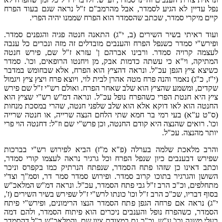
נפל עדיין לא הגיע לסמדר, אבל מהרמב"ם ז"ל נראה שגם בעוד הפרח
קיים מיקרי סמדר, שכתב שהסמדר הוא הפרח שממנו יהיה הפרי.
ועוד ראיתי בשיר השירים (ב, י"ג) התאנה חנטה פגיה והגפנים סמדר.
ופירש"י סמדר כשנפל הפרח והענבים מובדלים זה מזה ונכרים כל ענבה
לעצמה קרויה סמדר. ורבינו אברהם ן' עזרא ז"ל שם, פירש חנטה
המתיקה, וי"א כי עשתה כדמות אבק, מן ויחנטו הרופאים, וכו'. סמדר
כשיצא ציץ הגפן עכ"ל. ונראה דהציץ הוא הפרח, אלא שבחומש במדבר
(י"ז, כ"ג) נאמר והנה פרח מטה אהרן לבית לוי, ויוצא פרח ויצץ ציץ ויגמול
שקדים, ומשמע שהציץ הוא שלב שאחר הפרח. ואולם רש"י ז"ל שם פירש
ציץ היא חנטת הפרי כשהפרח נופל עכ"ל. ונראה דמ"ש רש"י שציץ הוא
החנטה הוא לאו דוקא אלא הוא שלב שלפני חנטה, שהרי במסכת מנחות
(ס"ט ע"א) בעי רמי בר חמא שתי הלחם הנצה שרייה, או חנטה שרייה
וכו'. רואים שהנצה היא קודם החנטה, וכן פרש"י שם וז"ל: דחנטה הוי פרי
יותר מהנצה. עכ"ל.
והרב מלאכת שלמה בערלה (פ"א מ"ז) הביא לפירוש רש"י בברכות
שפירש דבענבים כיון שנפל הפרח וכל גרגיר נראה לעצמו קורי סמדר,
וכתב דאינו כן שזהו פתח הסמדר, שנפתח הנרתיק כמו בקפרס וניכר
השושן והגרגיר בתוכו קרוב סמדר. ופירוש סמדר סמר דר, וסמ"ך וצד'י
מתחלפים, וכ"כ הרב ז"ל גבי פתח הסמדר, עכ"ל. ונראה דמ"ש המלאכ"ש
בסוף דבריו, שכ"כ הרב ז"ל וכו' כונתו לרש"י ז"ל שפירש בשיר השירים (ז',
י"ג) נראה אם פרחה הגפן פתח הסמדר הנצו הרימונים, ופירש"י פיתח
הסמדר, כשהפרח נופל והענבים ניכרים הוא פיתוח הסמדר, ולהם דמה
בעלי משנה וכו' ע"ש. וכ"כ גם במצודת ציון שם. והמלאכ"ש ר"ל דהסמדר