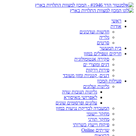
ראשי
אודות
חדשות ועדכונים
גלריה
סרטים
בית המעשר
חרקים וטפילים במזון
סקירה אנטומולוגית
דגים ומוצרי ים
פירות וירקות
דגנים, קטניות ומזון מעובד
פעילות המכון
גליונות ועלונים
גליונות תנובות שדה
לאפרושי מאיסורא
עלונים ופרסומים שונים
המעבדה לבדיקת נגיעות במזון
מחקר יישומי
מחקר תורני
פיקוח וייעוץ כשרותי
שו״תים Online
הרצאות