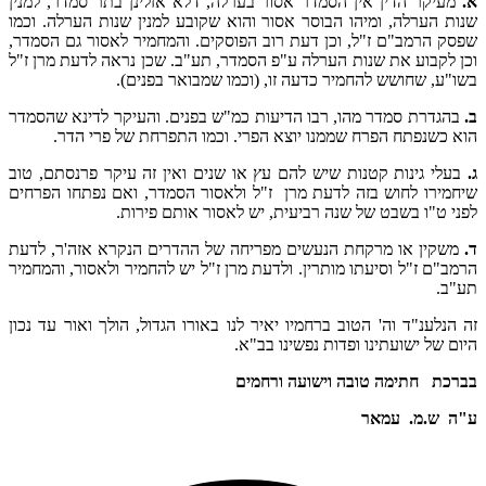
א.
מעיקר הדין אין הסמדר אסור בערלה, דלא אזלינן בתר סמדר, למנין
שנות הערלה, ומיהו הבוסר אסור והוא שקובע למנין שנות הערלה. וכמו
שפסק הרמב"ם ז"ל, וכן דעת רוב הפוסקים. והמחמיר לאסור גם הסמדר,
וכן לקבוע את שנות הערלה ע"פ הסמדר, תע"ב. שכן נראה לדעת מרן ז"ל
בשו"ע, שחושש להחמיר כדעה זו, (וכמו שמבואר בפנים).
ב.
בהגדרת סמדר מהו, רבו הדיעות כמ"ש בפנים. והעיקר לדינא שהסמדר
הוא כשנפתח הפרח שממנו יוצא הפרי. וכמו התפרחת של פרי הדר.
ג.
בעלי גינות קטנות שיש להם עץ או שנים ואין זה עיקר פרנסתם, טוב
שיחמירו לחוש בזה לדעת מרן ז"ל ולאסור הסמדר, ואם נפתחו הפרחים
לפני ט"ו בשבט של שנה רביעית, יש לאסור אותם פירות.
ד.
משקין או מרקחת הנעשים מפריחה של ההדרים הנקרא אזה'ר, לדעת
הרמב"ם ז"ל וסיעתו מותרין. ולדעת מרן ז"ל יש להחמיר ולאסור, והמחמיר
תע"ב.
זה הנלענ"ד וה' הטוב ברחמיו יאיר לנו באורו הגדול, הולך ואור עד נכון
היום של ישועתינו ופדות נפשינו בב"א.
בברכת חתימה טובה וישועה ורחמים
ע"ה ש.מ. עמאר