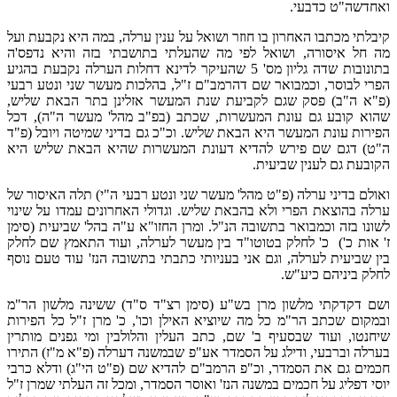
ואחדשה"ט כדבעי.
קיבלתי מכתבו האחרון בו חוזר ושואל על ענין ערלה, במה היא נקבעת ועל
מה חל איסורה, ושואל לפי מה שהעלתי בתושבתי בזה והיא נדפס'ה
בתונובות שדה גליון מס' 5 שהעיקר לדינא דחלות הערלה נקבעת בהגיע
הפרי לבוסר, וכמבואר שם דהרמב"ם ז"ל, בהלכות מעשר שני ונטע רבעי
(פ"א ה"ב) פסק שגם לקביעת שנת המעשר אזלינן בתר הבאת שליש,
שהוא קובע גם עונת המעשרות, שכתב (בפ"ב מהל' מעשר ה"ה), דכל
הפירות עונת המעשר היא הבאת שליש. וכ"כ גם בדיני שמיטה ויובל (פ"ד
ה"ט) דגם שם פירש להדיא דעונת המעשרות שהיא הבאת שליש היא
הקובעת גם לענין שביעית.
ואולם בדיני ערלה (פ"ט מהל' מעשר שני ונטע רבעי ה"י) תלה האיסור של
ערלה בהוצאת הפרי ולא בהבאת שליש. וגדולי האחרונים עמדו על שינוי
לשונו בזה וכמבואר בתשובה הנ"ל. ומרן החזו"א ע"ה בהל' שביעית (סימן
ז' אות כ') כ' לחלק בטוטו"ד בין מעשר לערלה, ועוד התאמץ שם לחלק
בין שביעית לערלה, וגם אני בעניותי כתבתי בתשובה הנז' עוד טעם נוסף
לחלק ביניהם כיע"ש.
ושם דקדקתי מלשון מרן בש"ע (סימן רצ"ד ס"ד) ששינה מלשון הר"מ
ובמקום שכתב הר"מ כל מה שיוציא האילן וכו', כ' מרן ז"ל כל הפירות
שיחנטו, ועוד שבסעיף ב' שם, כתב העלין והלולבין ומי גפנים מותרין
בערלה וברבעי, ודילג על הסמדר אע"פ שבמשנה דערלה (פ"א מ"ז) התירו
חכמים גם את הסמדר, וכ"פ הרמב"ם להדיא שם (פ"ט הי"ג) ודלא כרבי
יוסי דפליג על חכמים במשנה הנז' ואוסר הסמדר, ומכל זה העלתי שמרן ז"ל