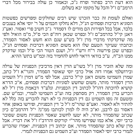
הוא דעת הרב כפתור ופרח ג"כ, וכאמור כן עולה בבירור מכל דברי
הרמב"ם ז"ל והכל על מקומו יבא בשלום.
ואולם לעומת זה כבר הזכרנו שיש רבים שחולקים ומפרשים כפשטות
הסוגיא דברכות ופסחים הנ"ל, דלא נחלקו חכמים על ר' יוסי אלא בענבים
בלבד, אבל בכל הפירות הם מודים לו דסמדר ג"כ חשיב פרי ואסור. ואע"ג
דאנן קי"ל כהרמב"ם ז"ל ובפרט שכאן רוה"פ הכי ס"ל, מ"מ הואיל ולפי
מה שדקדקתי מדברי מרן ז"ל בש"ע שגם הוא חשש לאסור הסמדר,
וכתבתי שעיקר הטעם שלו הוא משום הסוגיא דברכות ופסחים הנ"ל,
ובפרט שכן פירשוה ר"ח ורש"י ז"ל, ושגם הטור הכי ס"ל וכמו שדקדק
ממנו הב"ח, ע"כ בודאי דראוי לחוש להחמיר בזה וכמ"ש בתש' ההיא.
ומה שלא הזכיר מרן ז"ל בשו"ע הדין דאין מרכיבין הכפניות של ערלה
ובירושלמי אמרו דזה אזיל כרבי יוסי שאוסר הסמדר, והגר"א ז"ל כתב,
שמרן השמיטו משום דאנן קי"ל כרבנן, אבל לפי מ"ש דמרן ז"ל השמיט
הדין דסמדר מותר, משום שחשש לסוגיות דברכות ופסחים, א"כ הדרא
קושיא לדוכתה דהו"ל לכתוב דין הכפניות. ונלע"ד דבאמת מרן ז"ל לא
הכריע בדין הסמדר, רק מסתפק בזה וע"כ השמיטו לגמרי, וכמ"ש שם.
ומטעם זה גופו השמיט גם דין הכפניות כי לא רצה להכריע בזה כלל לא
להתיר ולא לאסור. ואע"פ שהר"מ ז"ל כ' דין הכפניות, ופירשו באופן אחר
דאסור גם לרבנן, וא"כ היה לו למרן לכותבו ממ"נ? י"ל דהרמב"ם כיון
שכתב שהסמדר מותר, לא יטעו לחשוב שאסר הכפניות משום שסובר
כרבי יוסי, אלא כמו שפירשו מהר"י קורקוס והרדב"ז ז"ל את דבריו. אבל
מרן שלא כתב שהסמדר מותר, אם יכתוב דין הכפניות, יאמרו שהכריע
לגמרי כרבי יוסי לאסור הסמדר וע"כ השמיט גם הכפניות לגמרי.