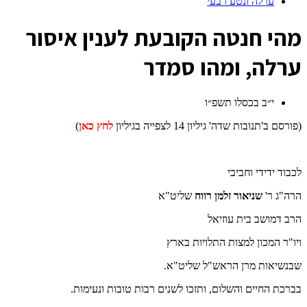
ערלה ונטע רבעי
מ
הי חנטה הקובעת לענין איסור
ערלה, ומהו סמדר
י״ב בכסלו תשפ״ו
(פורסם ב'תנובות שדה' גיליון 14 לצפייה בגיליון
לחץ כאן
)
לכבוד ידידי וחביבי
הרה"ג ר'
שניאור זלמן רווח
שליט"א
הרב דמושב בית עוזיאל
ויו"ר המכון למצות התלויות בארץ
שבנשיאות מרן הראש"ל שליט"א.
בברכת החיים והשלום, ותזכו לשנים רבות טובות ונעימות.