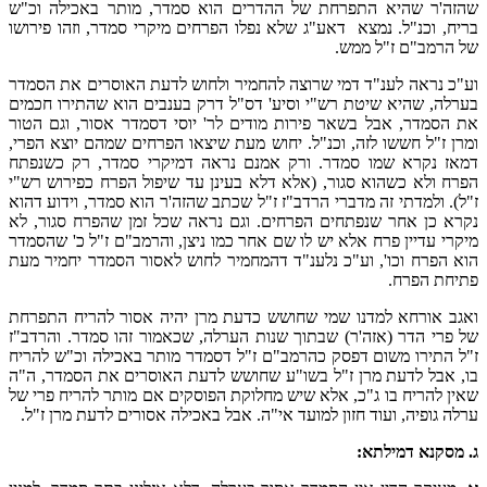
שהזה'ר שהיא התפרחת של ההדרים הוא סמדר, מותר באכילה וכ"ש
בריח, וכנ"ל. נמצא דאע"ג שלא נפלו הפרחים מיקרי סמדר, וזהו פירושו
של הרמב"ם ז"ל ממש.
וע"כ נראה לענ"ד דמי שרוצה להחמיר ולחוש לדעת האוסרים את הסמדר
בערלה, שהיא שיטת רש"י וסיע' דס"ל דרק בענבים הוא שהתירו חכמים
את הסמדר, אבל בשאר פירות מודים לר' יוסי דסמדר אסור, וגם הטור
ומרן ז"ל חששו לזה, וכנ"ל. יחוש מעת שיצאו הפרחים שמהם יוצא הפרי,
דמאז נקרא שמו סמדר. ורק אמנם נראה דמיקרי סמדר, רק כשנפתח
הפרח ולא כשהוא סגור, (אלא דלא בעינן עד שיפול הפרח כפירוש רש"י
ז"ל). ולמדתי זה מדברי הרדב"ז ז"ל שכתב שהזה'ר הוא סמדר, וידוע דהוא
נקרא כן אחר שנפתחים הפרחים. וגם נראה שכל זמן שהפרח סגור, לא
מיקרי עדיין פרח אלא יש לו שם אחר כמו ניצן, והרמב"ם ז"ל כ' שהסמדר
הוא הפרח וכו', וע"כ נלענ"ד דהמחמיר לחוש לאסור הסמדר יחמיר מעת
פתיחת הפרח.
ואגב אורחא למדנו שמי שחושש כדעת מרן יהיה אסור להריח התפרחת
של פרי הדר (אזה'ר) שבתוך שנות הערלה, שכאמור זהו סמדר. והרדב"ז
ז"ל התירו משום דפסק כהרמב"ם ז"ל דסמדר מותר באכילה וכ"ש להריח
בו, אבל לדעת מרן ז"ל בשו"ע שחושש לדעת האוסרים את הסמדר, ה"ה
שאין להריח בו ג"כ, אלא שיש מחלוקת הפוסקים אם מותר להריח פרי של
ערלה גופיה, ועוד חזון למועד אי"ה. אבל באכילה אסורים לדעת מרן ז"ל.
ג. מסקנא דמילתא: