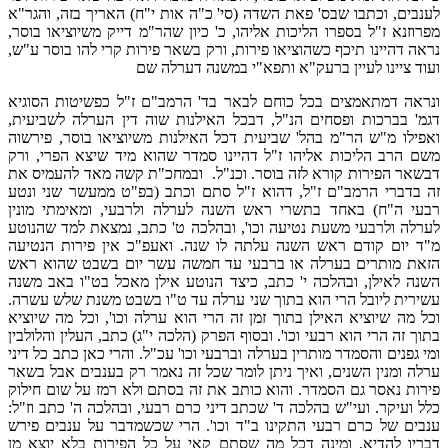
לענבים, וכתבו שבס' פאת השדה (סי' כ"ה אות י"ח) האריך בזה, והגר"א
מפרוזנא ז"ל בספרו הליכות אליהו, כ' כיון שהר"מ דייק משיוציאו בוסר,
נראה דהיינו תיכף כשהוציאו פירות, ורק בשאר פירות קרי להו בוסר ע"ש,
ועוד ציינו לעיין ברעק"א ותפא"י במשנה דערלה שם
ונראה דמתאמצים בכל כוחם לבאר בד' הרמב"ם ז"ל כפשיטות הסוגיא
דגמ' בברכות ופסחים הנ"ל, דבכל האילנות שוה דין הערלה לשביעית,
ואפילו מ"ש הר"מ בהל' שביעית דכל האילנות משיוציאו בוסר, פירשוה
משם הרב הליכות אליהו ז"ל דהיינו סמדר שהוא מיד שיצא הפרי, ורק
דבשאר הפירות קורא לזה בוסר. וכנ"ל. ובמחכ"ת קשה מאד להעמיס את
זה בדברי הרמב"ם ז"ל, דהוא ז"ל סתם וכתב (בפ"ט ממעשר שני ונטע
רבעי ה"ח) באחד בתשרי ראש השנה לערלה ולרבעי, ומאימתי מונין
לערלה ולרבעי משעת נטיעה וכו', ובהלכה ט' כתב, נמצאת למד שהנוטע
מ"ד יום קודם ראש השנה עלתה לו שנה. ואעפ"כ אין פירות הנטיעה
הזאת מותרים בערלה או ברבעי עד חמשה עשר יום בשבט שהוא ראש
השנה לאילן, ובהלכה י' כתב, כיצד הנוטע אילן מאכל בט"ו באב משנה
עשירית ליובל הרי הוא בתוך שני ערלה עד ט"ו בשבט משנת שלש עשרה.
וכל מה שיוציא האילן בתוך זמן זה הרי הוא ערלה וכו', וכל מה שיוציא
בתוך זה הרי הוא רבעי וכו'. ובסוף הפרק (הלכה י"ג) כתב, העלין והלולבין
ומי גפנים והסמדר מותרין בערלה וברבעי וכו' עכ"ל. והרי כאן כתב כל דיני
ערלה ומנין השנים, ואיך ניתן לומר שכל זה נאמר רק בענבים אבל בשאר
פירות נאסר גם הסמדר. והוא כותב את זה בסתם ולא רמז על שום חילוק
כלל ועיקר. ועי"ש בהלכה ד' שכתב דיני כרם רבעי, ובהלכה ה' כתב וז"ל:
ענבים של כרם רבעי התקינו ב"ד וכו'. הרי שכשמדבר על ענבים פירש
דבריו להדיא, ומינה דכל מה שסתם קאי על כל הפירות בלא יוצא מן