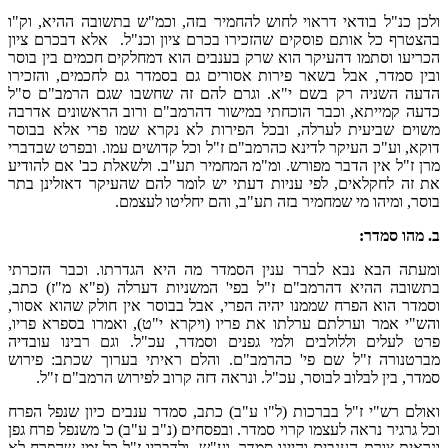
ולכן כנ"ל בודאי דראוי לחוש להחמיר בזה, וכמ"ש בתשובה ההיא, וק"ו
בהצטרף כל אותם פוסקים שהזכירו בכרם ציון וכנ"ל. אלא דבכרם ציון
הכריעו וסתמו דהעיקר הוא שרק בענבים הוא דמחלקים חכמים בין בוסר
ובין סמדר, אבל בשאר פירות אסורים גם בסמדר גם לחכמים, והזכירו
הדעה השניה רק בשם י"א. וגרם להם זה שחשבו שגם הרמב"ם ס"ל
כדעה קמייתא, וכבר הוכחתי במישור דהרמב"ם ורוב הראשונים אדרבה
משוים שביעית לערלה, ובכל הפירות לא נקרא שמו פרי אלא בבוסר
דוקא, וע"כ העיקר לדינא כהרמב"ם ז"ל וכל קדושים עמו. ובפרט שבדברי
מרן ז"ל אין הדבר מפורש. ומ"מ המחמיר תע"ב. ולשאלת כב' אם להודיע
את זה לחקלאים, לפי עניות דעתי יש לומר להם שהעיקר דאזלינן בתר
בוסר, ומיהו מי שמחמיר בזה תע"ב, והם יחליטו לעצמם.
ב. מהו סמדר:
ומעתה הבא נבא לברר ענין הסמדר מה היא הגדרתו. וכבר הזכרתי
בתשובה ההיא דהרמב"ם ז"ל בפי' המשניות דערלה (פ"א מ"ז) כתב,
וסמדר הוא הפרח שממנו יהיה הפרי, אבל בבוסר אין חולק שהוא אסור,
והש"י אמר וערלתם ערלתו את פריו (ויקרא י"ט), ואמרו בספרא פריו,
פרט לעלים וללולבים ולמי גפנים וסמדר, עכ"ל. וגם רבינו עובדיה
מברטנורה ז"ל שם פי' כהרמב"ם. והלם ראיתי בערוך שכתב: פירוש
סמדר, בין לבלוב לבוסר, עכ"ל. ונראה דזה קרוב לפירוש הרמב"ם ז"ל.
ואולם רש"י ז"ל בברכות (ל"ו ע"ב) כתב, סמדר ענבים כיון שנפל הפרח
וכל גרגיר נראה לעצמו קרוי סמדר. ובפסחים (נ"ב ע"ב) כ' משנפל פרח גפן
ונראית צורת הענבים והיינו סמדר, וע"ש. ולדבריו ז"ל כל זמן שהפרח לא