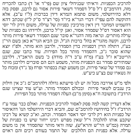
להרכיב הכפניות. וראיתי שבגידולי ציון שם (פי"ד או' ד) כתבו להכריח
מזה, דהרמב"ם ז"ל ס"ל דסמדר דשאר פירות אסור גם לרבנן, ופסק בזה
דלא כהירושלמי, משום סתמא דגמרא דידן בברכות (ל"ו ע"ב). אלא
דהוקשה להם עפי"ז דברי הגר"א ביו"ד (סי' רצ"ד ס"ק ל"ז) שכתב דהא
דהשמיט המחבר דין דאין מרכיבין כפניות של ערלה, משום דרק לר' יוסי
הוא דאסור דס"ל שסמדר אסור, ואנן קי"ל כרבנן, ולדידהו גם כפניות של
ערלה מותרים. ונראה מזה דהגר"א סובר שגם הסמדר דשאר פירות מותר
לרבנן, וקשה מהגר"א בהל' ברכות הנ"ל, וכן הביא הגר"א כאן בשם הר"ן
בע"ז, דתולה הדין דכפניות בדין הסמדר, ולרבנן הוא מותר, ולפ"ז יוצא
שהוא סובר ג"כ, דהסמדר מותר בכל הפירות. עוד כתבו שם, שגם
הריטב"א ז"ל בע"ז (מ"ח ע"ב ד"ה מודה) כ' בשם הראב"ד, דלרבנן
שמתירים סמדר גם הכפניות מותר, משמע דגם הם סוברים דלרבנן מותר
גם סמדר של שאר פירות, וכן משמע קצת בכפתור ופרח (פ' נ"ד) ומכוח כל
זה נשארו שם בצ"ע כיע"ש.
ולפי מ"ש אדרבה מכל זה יש לנו סייעתא גדולה דלהרמב"ם ג"כ אין חילוק
בין ענבים לשאר פירות ובכולם הסמדר מותר. וע"ש עוד שציינו שגם
הרדב"ז בתשובה ח"א (סימן מ"ב) העלה דסמדר מותר בכל הפירות.
אלא דעדיין קשה למה פסק לאסור להרכיב הכפניות. ואולם כבר עמד ע"ז
הרדב"ז ז"ל בחידושיו להרמב"ם שם, והביא דברי הירושלמי הנז' דהאיסור
של כפניות הוא רק לרבי יוסי דאסר הסמדר. וכתב, וא"כ קשיא על רבינו
שקבע אותו להלכה? וי"ל שאין מפרש רבינו ייחור שיש בו כפניות של
תמרה (כמ"ש הר"ש והרא"ש), שזה ודאי מותר שהסמדר אין בו משום
ערלה. אלא כפניות הם הלולבים של התמר בעודם רכים והם ראוים