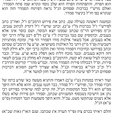
הוא הפרח, והתפתחות הפרח הוא שלב נוסף ונקרא שמו פתח הסמדר.
ואולם מרש"י בברכות ופסחים הנ"ל נראה דפיתוח הסמדר הזה הוא
שנקרא בפי חז"ל בקיצור סמדר.
ובמשנה ראשונה בערלה שם, כתב את פירוש הרמב"ם ז"ל, ואח"כ כתב
לפירש"י ז"ל בברכות (ל"ו ע"ב), וכתב שרש"י ז"ל דקדק לכתוב ענבים,
וכ"מ מפירוש הר"מ שכתב שממנו יוצא הבוסר, ושם בוסר אינו אלא
בענבים, וכדמסיק שם בגמ' (ברכות ל"ו ע"ב) דל"פ רבנן עליה דרבי יוסי
אלא בענבים, אבל בשאר אילנות מודו דסמדר הוי פרי, ומוכח ממתניתין
דשביעית (פ"ד מ"ז) דתני כל האילנות משיוציאו, וצ"ע על הרמב"ם שסתם
וכתב בפירושו ובחיבורו דסמדר מותר ואין הלכה כרבי יוסי, ולא חילק לומר
דזה דוקא בענבים. ובגמ' מוכח דלית מאן דפליג בהא וצ"ע. עכ"ל. וכבר
כתבתי לעיל שזאת לא קשה, דהרמב"ם באמת לא מחלק בין ענבים לשאר
פירות, וס"ל דבכולהו פירות הסמדר מותר. וכמ"ש מהר"י קורקוס והרדב"ז
ז"ל וכ"כ הגר"א בביאורו וכנ"ל. אלא שצריך ליישב הסוגיא דברכות
ופסחים הנ"ל לפי שיטת הרמב"ם ז"ל ועוד חזון למועד אי"ה.
ועוד ראיתי במנחות (ט"ו ע"ב) דאמרו והתניא מעשה בא' שזרע כרמו של
חברו סמדר וכו', ופירש"י ז"ל סמדר, כבר חנטו ענבים. והוא פלא דזה היפך
ממ"ש הוא ז"ל בכל המקומות הנ"ל, וזה קרוב למה שראיתי בפירוש רבי
נתן אב הישיבה (שבסוף המשניות) שכתב, וסמדר הם פירות שלא בשלו
אלא ניצנים שנתקשו מעט, עכ"ל. והוא היפך משמעות הגמ' דמנחות (ס"ט
ע"א) הנ"ל.
והלם ראיתי בכרם ציון (פי"ד הערה א') שכתבו, שגם האו"ז (אות שכ"א)