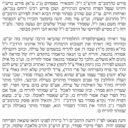
פירש כהרמב"ם והרע"ב ז"ל, והמאירי בפסחים (נ"ג ע"א) פירש כרש"י
דהיינו שנפל הפרח ונראים הגרגירים. ושכן פירש רבינו ירוחם (נכ"א),
וארחות חיים. עו"כ שם שהרב כפתור ופרח הביא ראיה לפירוש הרמב"ם
ז"ל מתרגום ישעיה, וע"ש עוד מזה. והנה בהמשך הזכירו מ"ש הכפתור
ופרח משם גאון ז"ל, שסמדר אחר שגדל שלשים יום נעשה בוסר. נלע"ד
דזה ג"כ מסייע לפירושו של הרמב"ם ז"ל שהוא הכי רחוק מבוסר.
עוד ראיתי באנציקלופדיה התלמודית שהביאו הרבה שיטות בזה יע"ש.
ובהיותי בזה ראיתי את תשובתו הרמת'ה של גדול אדונינו הרדב"ז ז"ל
בח"א (סימן מ"ד) שבה דן אם להריח בבשמים של ערלה, וכתב דהערלה
אסורה בהנאה, והריח יש בו הנאה כדאמרו בהקדש ריח קול ומראה לא
נהנים ולא מועלים, הלכך כל שאסור בהנאה אסור להריח בו. וע"כ כל אילן
הנטוע לפירות כגון ניימון (אולי צ"ל לימון) ונארג' ואתרוג וכיוצ"ב שיש להם
זה'ר פי' פרח (הפריחה של פרי הדר), צריך לדקדק שלא יהיה (אולי צ"ל
שלא יהנה) בפרי עצמו אע"פ שהוא בוסר אלא בעודו סמדר, שכך שנינו
העלין והלולבין ומי גפנים והסמדר מותרים בערלה וברבעי, הלכך מותר
להריח בזה'ר של האילנות של ערלה, אע"פ שיש בהם עיקר הפרי, לפי
שעדיין הוא סמדר, וכיון שמותר לאכול כ"ש שמותר להריח בו, אבל אם
גדל הפרי קצת אסור להריח בו, וכ"ש שאסור לאוכלו. וכו', ע"כ. נמצא
דפרח זה'ר נקרא סמדר בפי הרדב"ז ז"ל, והואיל והוא פוסק כהרמב"ם
לגמרי ג"כ התיר את הזה'ר דסמדר הוא, וסמדר מותר באכילה וכ"ש
שמותר להריח בו.
והנה מצאנו לפי"ז דדעת הרמב"ם ז"ל ברורה לפנינו דמאז שיצאה הפריחה
שממנו יהיה הפרי מיקרי סמדר, וכ"פ הרע"ב והרב מלאכת שלמה, וכ"כ