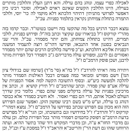
לאכילה כפרי עצמו, ונוהג בהם ערלה. והא דתנן העלין והלולבין מותרים
בערלה, היינו הלולבין הקשים שאינם ראוים לאכילה. וסובר רבינו כיון
דאפשר לפרושי מתניתין דתיהוי הלכתא דלא מוקמי לה כר' יוסי, ולולבי
התמרה בתחלת צמיחתן נקראין בתלמוד כפניות. עכ"ל.
נמצא דכבר הרגיש בכל מה שהקשו בזה ויישבו בטוטו"ד. וכבר קדמו בזה
מהר"י קורקוס ז"ל בביאורו שם שקיצר וכתב בזה"ל: ופירוש כפניות, לולבי
תמרים, דהיינו בתחלת צמיחתן, והם יותר מסמדר. עכ"ל. והרי שני
הנביאים בסגנון אחד התנבאו, ופירשו דהר"מ רוצה להעמיד המשנה
דכפניות אליבא דהלכתא, וע"כ פירשה בלולבים הרכים שהם יותר מסמדר
ואסורים גם לרבנן, ומפורש עולה מדבריהם ג"כ דסמדר דכל הפירות מותר
לרבנן, ושכן פוסק הרמב"ם ז"ל.
ויתירה מזה ראיתי להרדב"ז ז"ל בח"א (סי' מ"ד) [שרמזו שם בגידולי ציון
הנז'] דשם מפורש ומבואר כמה פעמים דבכל האילנות הסמדר מותר
להלכה ולמעשה כיע"ש. ובסוף התשובה הקשה למה אסור הכפניות של
ערלה אע"פ שהן סמדר. וכתב שהרמב"ם ז"ל תירץ קושיא זו, וכתב אין
מרכיבין כפניות של ערלה בדקלים מפני שהם כפרי. כלומר כיון שדרך
העולם לאכול אותם, הרי הם כפרי ואסור. ולא חשיב כסמדר אלא כבוסר
דנוהג בו ערלה, וע"ש מ"ש בשם רבינו שמשון הזקן. ואפשר שגם הפירוש
הזה הוא מכוון עם הפרוש שכתב בפירושו על הרמב"ם ז"ל. נמצא דמהר"י
קורקוס ז"ל והרדב"ז ז"ל בחידושיו וגם בתשובתו, וכן הגר"א ז"ל מפרשים
בדעת הרמב"ם דפוסק כחכמים דסמדר מותר בכל הפירות כולם. וכן עולה
גם מדברי החזו"א ע"ה, וכן מדברי המקדש דוד שהז' בתשו' ההיא. ועתה
הרווחנו שזהו גם דעת הר"ן והריטב"א והראב"ד ז"ל במסכת ע"ז וכנ"ל, וכן