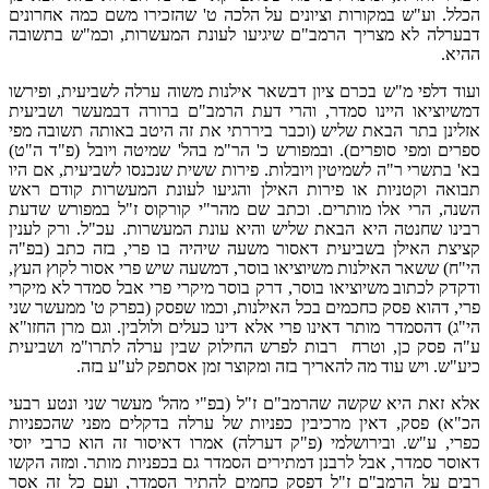
הכלל. וע"ש במקורות וציונים על הלכה ט' שהזכירו משם כמה אחרונים
דבערלה לא מצריך הרמב"ם שיגיעו לעונת המעשרות, וכמ"ש בתשובה
ההיא.
ועוד דלפי מ"ש בכרם ציון דבשאר אילנות משוה ערלה לשביעית, ופירשו
דמשיוציאו היינו סמדר, והרי דעת הרמב"ם ברורה דבמעשר ושביעית
אזלינן בתר הבאת שליש (וכבר ביררתי את זה היטב באותה תשובה מפי
ספרים ומפי סופרים). ובמפורש כ' הר"מ בהל' שמיטה ויובל (פ"ד ה"ט)
בא' בתשרי ר"ה לשמיטין ויובלות. פירות ששית שנכנסו לשביעית, אם היו
תבואה וקטניות או פירות האילן והגיעו לעונת המעשרות קודם ראש
השנה, הרי אלו מותרים. וכתב שם מהר"י קורקוס ז"ל במפורש שדעת
רבינו שחנטה היא הבאת שליש והיא עונת המעשרות. עכ"ל. ורק לענין
קציצת האילן בשביעית דאסור משעה שיהיה בו פרי, בזה כתב (בפ"ה
הי"ח) ששאר האילנות משיוציאו בוסר, דמשעה שיש פרי אסור לקוץ העץ,
ודקדק לכתוב משיוציאו בוסר, דרק בוסר מיקרי פרי אבל סמדר לא מיקרי
פרי, דהוא פסק כחכמים בכל האילנות, וכמו שפסק (בפרק ט' ממעשר שני
הי"ג) דהסמדר מותר דאינו פרי אלא דינו כעלים ולולבין. וגם מרן החזו"א
ע"ה פסק כן, וטרח רבות לפרש החילוק שבין ערלה לתרו"מ ושביעית
כיע"ש. ויש עוד מה להאריך בזה ומקוצר זמן אסתפק לע"ע בזה.
אלא זאת היא שקשה שהרמב"ם ז"ל (בפ"י מהל' מעשר שני ונטע רבעי
הכ"א) פסק, דאין מרכיבין כפניות של ערלה בדקלים מפני שהכפניות
כפרי, ע"ש. ובירושלמי (פ"ק דערלה) אמרו דאיסור זה הוא כרבי יוסי
דאוסר סמדר, אבל לרבנן דמתירים הסמדר גם בכפניות מותר. ומזה הקשו
רבים על הרמב"ם ז"ל דפסק כחמים להתיר הסמדר, ועם כל זה אסר