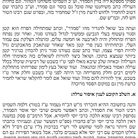
ספוקי מספקא ליה בדין הסמדר, וע"כ השמיטו משלחנו הטהור. וגם בחלות
הערלה כתב משיחנטו שזה סובל גם בוסר וגם סמדר, וע"כ כתבתי שם
דטוב להחמיר ולחוש לדעת מרן ז"ל שמחמיר בזה, ובפרט שגם רבינו הטור
חש לזה, וכמ"ש שם.
ועתה כב' שואל להגדיר מהו "סמדר", וכתב שמתחילה הפרח הוא קטן
וסגור (ועטוף בעלי הגביע) וממשיך לגדול בעודנו סגור, ואחר זמן נפתח
הפרח ומתחלק והיה לארבעה או חמשה עלים, ומתגלה הצלקת עם עמוד
העלי, ובתחתיתו כעין פרי קטן מאד שאחר שנתאבק מהאבקנים גדל
להיות הפרי עצמו, ועוד כתב שגם בעודנו סגור ניתן להבחין בגרגיר קטן
ביותר שנמצא בתוכו. ושואל כיצד להורות לשואלים בזה מאימתי חלה
הערלה? ובאיזה שלב שיבא מאלו לפני ט"ו בשבט של רביעית שיכלל בכלל
ערלה ואסור באכילה ובהנאה? ועוד שואל בעץ לימון שפריחתו מתחלקת
לימים רבים וחלק מהפריחה וכו' היתה לפני ט"ו בשבט וחלק אחר ט"ו
בשבט, איך להורות להם בזה? ועוד שואל אם לומר לחקלאי שראוי לחמיר
כדעת מרן גם במקום הפסד מרובה?
א. השלב הקובע לענין איסור ערלה:
והנה בתשובה ההיא הזכרתי מ"ש הב"ח (עמוד ע"ז בטור) דלמה השמיט
רבינו הטור את הסמדר, וכתב דאפשר משום שרבי יוסי אוסר הסמדר,
נסתפק רבינו שמא הלכה כרבי יוסי לחומרא, אבל הרמב"ם פסק במשנה
דאין הלכה כרבי יוסי וכ"פ בחבורו (ספ"ט דמעשר שני). ובעניותי כתבתי
שם דיותר נראה לומר שחשש לד' רש"י בברכות (ל"ו ע"ב) דס"ל דלא
נחלקו חכמים עם רבי יוסי אלא בענבים בלבד, אבל בשאר הפירות גם הם
מודים דהסמדר אסור. דקשה לומר שחשש לדעת רבי יוסי במקום חכמים.