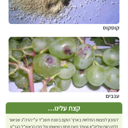
קוסקוס
ענבים
קצת עלינו…
‘המכון למצוות התלויות בארץ’ הוקם בשנת תשנ”ד ע”י הרה”ג שניאור
זלמן רווח שליט”א ועומד מאז תחת נשיאותו של מרן הראש”ל הגר”ע