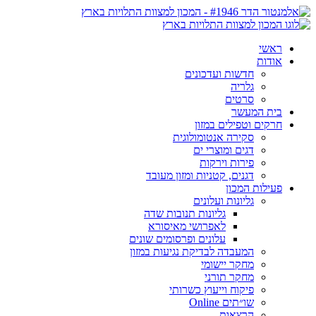
ראשי
אודות
חדשות ועדכונים
גלריה
סרטים
בית המעשר
חרקים וטפילים במזון
סקירה אנטומולוגית
דגים ומוצרי ים
פירות וירקות
דגנים, קטניות ומזון מעובד
פעילות המכון
גליונות ועלונים
גליונות תנובות שדה
לאפרושי מאיסורא
עלונים ופרסומים שונים
המעבדה לבדיקת נגיעות במזון
מחקר יישומי
מחקר תורני
פיקוח וייעוץ כשרותי
שו״תים Online
הרצאות