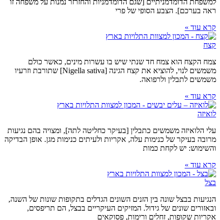
למשפחת הדומדמניתיים [שגם הדומדמניות והחזרזר נמנות על משפחה זו
ראה בערכם]. הצבע הסופי של פרי
קרא עוד »
קצח
צמח הקצח הוא צמח חד שנתי שיש בו עשרות מינים, כאשר כולם
משמשים לנוי, להוציא את קצח הגינה [Nigella sativa] שתורבת וזרעיו
משמשים לתבלין ולרפואה.
קרא עוד »
לואיזה
עלי הלואיזה משמשים כתבלין [בעיקר כחליטה לתה], ומצויה בהם נגיעות
מרובה בעיקר של כנימות עלה, אקריות ולעיתים כנימות מגן. אופן הבדיקה
והשימוש: יש לקחת כמות
קרא עוד »
בצל
הנגיעות בבצל שונה בין הזנים השונים הגדלים בתקופות שונות של השנה,
ובאזורים שונים של גידול. המזיקים העיקריים בבצל, הם תריפסים,
אקריות שקופות, זחלים ורימות, פסוקאים