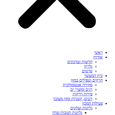
ראשי
אודות
חדשות ועדכונים
גלריה
סרטים
בית המעשר
חרקים וטפילים במזון
סקירה אנטומולוגית
דגים ומוצרי ים
פירות וירקות
דגנים, קטניות ומזון מעובד
פעילות המכון
גליונות ועלונים
גליונות תנובות שדה