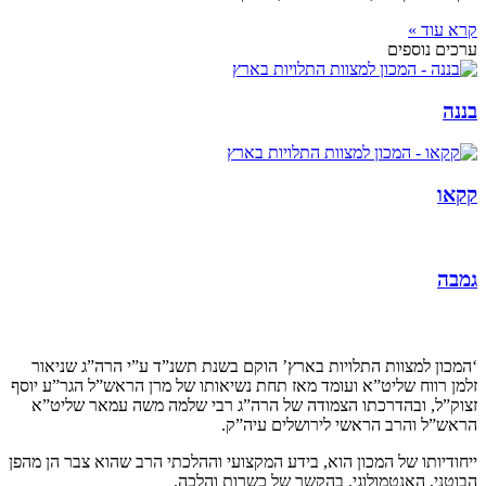
קרא עוד »
ערכים נוספים
בננה
קקאו
גמבה
קצת עלינו…
‘המכון למצוות התלויות בארץ’ הוקם בשנת תשנ”ד ע”י הרה”ג שניאור
זלמן רווח שליט”א ועומד מאז תחת נשיאותו של מרן הראש”ל הגר”ע יוסף
זצוק”ל, ובהדרכתו הצמודה של הרה”ג רבי שלמה משה עמאר שליט”א
הראש”ל והרב הראשי לירושלים עיה”ק.
ייחודיותו של המכון הוא, בידע המקצועי וההלכתי הרב שהוא צבר הן מהפן
הבוטני, האנטמולוגי, בהקשר של כשרות והלכה.