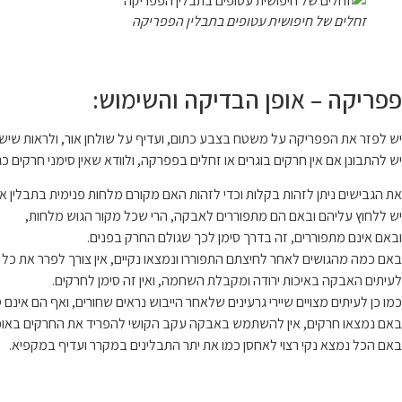
זחלים של חיפושית עטופים בתבלין הפפריקה
פפריקה – אופן הבדיקה והשימוש:
יש לפזר את הפפריקה על משטח בצבע כתום, ועדיף על שולחן אור, ולראות שי
יש להתבונן אם אין חרקים בוגרים או זחלים בפפרקה, ולוודא שאין סימני חרקים 
את הגבישים ניתן לזהות בקלות וכדי לזהות האם מקורם מלחות פנימית בתבלין או 
יש ללחוץ עליהם ובאם הם מתפוררים לאבקה, הרי שכל מקור הגוש מלחות,
ובאם אינם מתפוררים, זה בדרך סימן לכך שגולם החרק בפנים.
באם כמה מהגושים לאחר לחיצתם התפוררו ונמצאו נקיים, אין צורך לפרר את כל 
לעיתים האבקה באיכות ירודה ומקבלת השחמה, ואין זה סימן לחרקים.
כמו כן לעיתים מצויים שיירי גרעינים שלאחר הייבוש נראים שחורים, ואף הם אינם 
באם נמצאו חרקים, אין להשתמש באבקה עקב הקושי להפריד את החרקים באופן 
באם הכל נמצא נקי רצוי לאחסן כמו את יתר התבלינים במקרר ועדיף במקפיא.