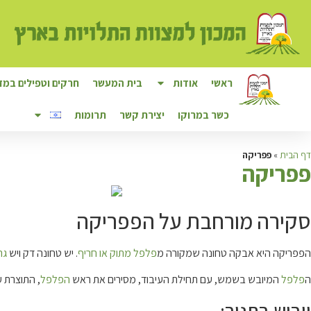
ראשי
אודות
בית המעשר
חרקים וטפילים במזו
כשר במרוקו
יצירת קשר
תרומות
דף הבית
»
פפריקה
פ
פריקה
סקירה מורחבת על הפפריקה
הפפריקה היא אבקה טחונה שמקורה מ
פלפל מתוק או חריף
. יש טחונה דק ויש
גר
ה
פלפל
המיובש בשמש, עם תחילת העיבוד, מסירים את ראש
הפלפל
, התוצרת עו
ייבוש בתנור: