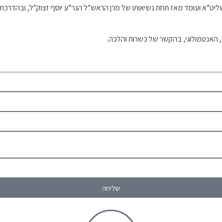
וח שליט”א ועומד מאז תחת נשיאותו של מרן הראש”ל הגר”ע יוסף זצוק”ל, ובה
י, האנטמולוגי, בהקשר של כשרות והלכה.
שליחה