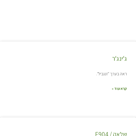
ג‘ינג‘ר
ראה בערך "זנגביל".
קרא עוד »
שלאק / E904