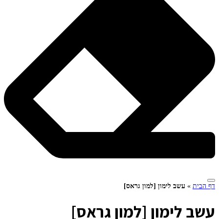
דף הבית
»
עשב לימון [למון גראס]
ע
שב לימון [למון גראס]