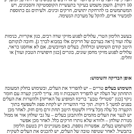
10 דקות]. השמן משמש בעיקר בתעשיית הקוסמטיקה והסבונים, ויש
המשתמשים בו להרחקת יתושים, חרקים וכינים. ולעיתים גם כתוספת
למכשיר אדים, להקל על מערכת הנשימה.
בעשב הלימון הטרי, עלולים לפגוע מזיקי שדה רבים, כגון אקריות, כנימות
עלה ועוד [ראה בערכם של חרקים אלו במבוא לכרך ג]. וחובה לנקותם
היטב קודם השימוש וכדלהלן. בעלים המיובשים, אם לא אוחסנו כראוי,
עלולים לפגוע מזיקי מחסן שונים, בוגרים [כגון חיפושית הטבק ועוד] או
זחלים.
אופן הבדיקה והשימוש:
השימוש בעלים
טריים – יש להפריד את העלים, ובשימוש בחלק המעובה
התחתון של העלה יש להפריד השכבות זו מזו. צריך להכין קערה עם חומר
ניקוי [כגון "סטרילי טבע" בריכוז המופיע על האריזה] ולהשרות את העלים
בפנים למשך 5 דקות. תוך כדי ההשריה יש לקחת ספוג ולשפשף בתוך
הקערה כל עלה מכל צידיו ולשטוף היטב תחת זרם מים חזק. לאחר מכן
יש לנער את העלים מהמים ולהתבונן בעלים – על גבי שולחן אור או ממול
מנורת שולחן – ולוודא שלא נותרו חרקים כלל. לאחר מכן אפשר
להשתמש בעלים. אפשרות נוספת, באם מעוניינים רק בטעם הלימון
בתבשיל. לאחר שטיפה טובה של העלים, יש להכניס את העלים לשקית