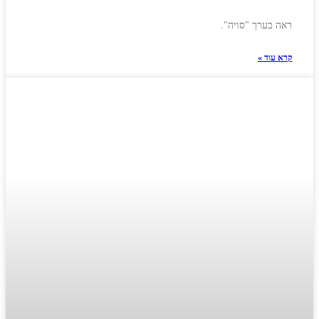
ראה בערך "סויה".
קרא עוד »