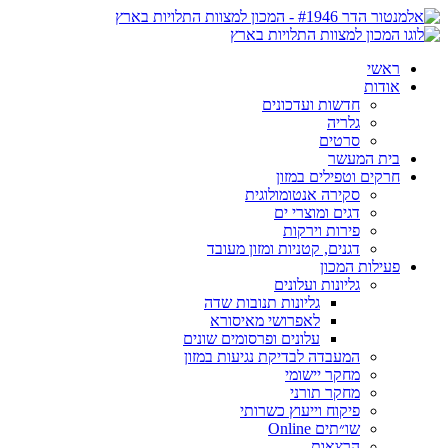
ראשי
אודות
חדשות ועדכונים
גלריה
סרטים
בית המעשר
חרקים וטפילים במזון
סקירה אנטומולוגית
דגים ומוצרי ים
פירות וירקות
דגנים, קטניות ומזון מעובד
פעילות המכון
גליונות ועלונים
גליונות תנובות שדה
לאפרושי מאיסורא
עלונים ופרסומים שונים
המעבדה לבדיקת נגיעות במזון
מחקר יישומי
מחקר תורני
פיקוח וייעוץ כשרותי
שו״תים Online
הרצאות