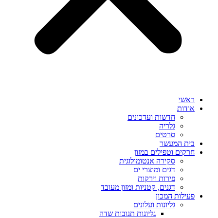
ראשי
אודות
חדשות ועדכונים
גלריה
סרטים
בית המעשר
חרקים וטפילים במזון
סקירה אנטומולוגית
דגים ומוצרי ים
פירות וירקות
דגנים, קטניות ומזון מעובד
פעילות המכון
גליונות ועלונים
גליונות תנובות שדה