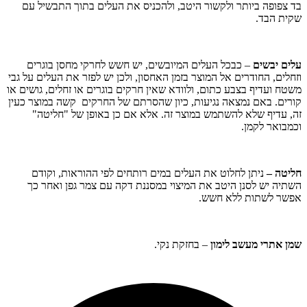
בד צפופה ביותר ולקשור היטב, ולהכניס את העלים בתוך התבשיל עם
שקית הבד.
עלים יבשים
– כבכל העלים המיובשים, יש חשש לחרקי מחסן בוגרים
וזחלים, החודרים אל המוצר בזמן האחסון, ולכן יש לפזר את העלים על גבי
משטח ועדיף בצבע כתום, ולוודא שאין חרקים בוגרים או זחלים, גושים או
קורים. באם נמצאה נגיעות, כיון שהסרתם של החרקים קשה במוצר כעין
זה, עדיף שלא להשתמש במוצר זה. אלא אם כן באופן של "חליטה"
וכמבואר לקמן.
חליטה –
ניתן לחלוט את העלים במים רותחים לפי ההוראות, וקודם
השתיה יש לסנן היטב את המיצוי במסננת דקה עם צמר גפן ואחר כך
אפשר לשתות ללא חשש.
שמן אתרי מעשב לימון
– בחזקת נקי.