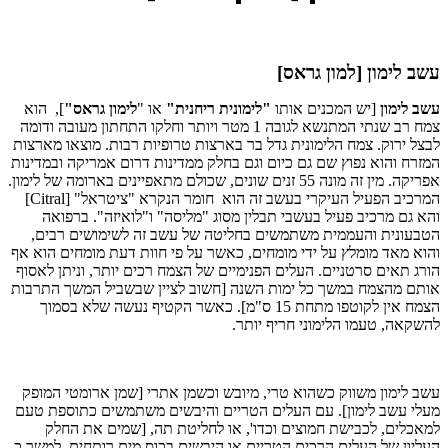
עשב לימון [למון גראס]
עשב לימון
[יש המכנים אותו
"לימונית ריחנית"
או "
לימון גראס"
], הוא
צמח רב שנתי המתנשא לגובה 1 מטר ויותר וחלקו התחתון מעובה ודומה
לבצל ירוק. צמח הלימונית גדל בר בארצות טרופיות רבות. מוצאו מארצות
המזרח והוא נפוץ שם גם כיום וגם בחלק ממדינות דרום אמריקה ובמדינות
אפריקה. מין זה מונה 55 זנים שונים, שכולם מתאפיינים בארומה של לימון.
המרכיב הפעיל העיקרי בעשב זה הוא חומר הנקרא "ציטראל" [Citral]
והא גם מרכיב פעיל בעשבי תבלין מסוג "מליסה" ו"לואיזה". ברפואה
הטבעונית והעממית משתמשים בחליטה של עשב זה לשימושים רבים,
והוא מאד מומלץ על ידי מומחים, כאשר על פי חוות דעת מומחים הוא אף
הורג תאים סרטניים. העלים הפנימיים של הצמח רכים יותר, וניתן לאסוף
אותם מהצמח במשך כל ימות השנה [חשוב לציין שבשביל המשך התרבות
הצמח אין לקוטפו מתחת 15 ס"מ]. כאשר הקטיף נעשה שלא בסמוך
להשקאה, טעמו הלימוני חריף יותר.
עשב לימון משווק כשהוא טרי, מיובש וכשמן אתרי [שמן ארומטי המופק
מעלי עשב לימון]. עם העלים הטריים והיבשים משתמשים כתוספת טעם
למאכלים, לכבישת חמוצים וכדו', או לחליטת תה, [שמים את החלק
העליון של העלים הרכים הטריים או היבשים בכוס מים רותחים, למשך כ