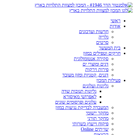
ראשי
אודות
חדשות ועדכונים
גלריה
סרטים
בית המעשר
חרקים וטפילים במזון
סקירה אנטומולוגית
דגים ומוצרי ים
פירות וירקות
דגנים, קטניות ומזון מעובד
פעילות המכון
גליונות ועלונים
גליונות תנובות שדה
לאפרושי מאיסורא
עלונים ופרסומים שונים
המעבדה לבדיקת נגיעות במזון
מחקר יישומי
מחקר תורני
פיקוח וייעוץ כשרותי
שו״תים Online
הרצאות