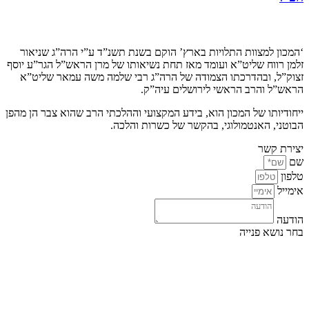
קצת עלינו…
‘המכון למצוות התלויות בארץ’ הוקם בשנת תשנ”ד ע”י הרה”ג שניאור
זלמן רווח שליט”א ועומד מאז תחת נשיאותו של מרן הראש”ל הגר”ע יוסף
זצוק”ל, ובהדרכתו הצמודה של הרה”ג רבי שלמה משה עמאר שליט”א
הראש”ל והרב הראשי לירושלים עיה”ק.
ייחודיותו של המכון הוא, בידע המקצועי וההלכתי הרב שהוא צבר הן מהפן
הבוטני, האנטמולוגי, בהקשר של כשרות והלכה.
יצירת קשר
שם
טלפון
אימייל
הודעה
בחר נושא פנייה