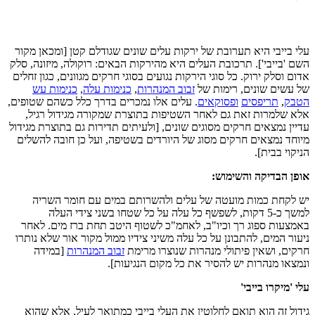
עלי בייבי היא תערובת של ירקות עלים שונים שגודלם קטן [ומכאן מקור
השם 'בייבי']. תרכובת העלים היא מהירקות הבאים: רוקולה, מיזונה, סלק
אדום וסלק ירוק. כל סוגי הירקות נגועים בסוגי חרקים מגוונים, כגון זחלים
של עשים שונים, רימות של
זבוב המנהרות
,
כנימות עלה
,
כנימות עש
הטבק
,
תריפסים
ופסוקאים
. עלים אלו נמכרים בדרך כלל כשהם שטופים,
אלא שלמרות זאת גם לאחר השטיפות בתוצרת שמקורה מגידול רגיל,
עדיין נמצאים חרקים מסוגים שונים, [ולעיתים תדירות גם בתוצרת מגידול
מיוחד נמצאים חרקים מסוג של היורדים בשטיפה, ועל כן חובה להשלים
הניקוי בבית].
אופן הבדיקה והשימוש:
יש לקחת כמות מועטה של עלים ולהשרותם במים עם חומר השריה
למשך כ-5 דקות, לשפשף כל עלה על כל שטחו בשני צידי העלה
באמצעות ספוג רך וכיו"ב, לאחמ"כ לשטוף היטב תחת ברז מים. לאחר
ניעור המים, להתבונן על כל עלה משיני צידיו ממול מקור אור שלא נותרו
חרקים, ושאין פיתולי מנהרות שנוצרו מרימת
זבוב המנהרות
[במידה
ונמצאו מנהרות יש להסיר את כל מקום הנגיעות].
עלי 'מיקרו בייבי'
גידול זה הוא תואם לחלוטין את העלי בייבי כמתואר לעיל, אלא שהוא