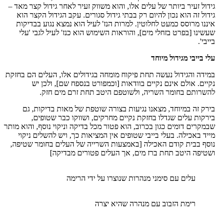
גידול זעיר ביותר של עלים אלו, והוא משווק זעיר לאחר גידול קצר מאד –
גידול זה הוא נכון להיום רק בבתי גידול סגורים. עקב הגידול הקצר הוא
איננו מרוסס כמעט לחלוטין. למרות הנז' לעיל הוא נמצא נגוע בבדיקות
שעשינו [בפרט בזחלי מים], והוראות השימוש הוא כנז' לעיל לגבי 'עלי
בייבי'.
עלי בייבי מגידול מיוחד
במידה והגידול נעשה תחת פיקוח מומחה בגידולים אלו, העלים הם בחזקת
נקיים. אולם אינם נקיים בוודאות [וכמפורט בנספח שם], ולכן יש
להשרותם בחומר השריה, ולשוטפם היטב תחת זרם מים חזק.
בירק זה במיוחד, מצאנו נגיעות בצורה שוטפת של מאות בדיקות, גם
בירקות עלים שגדלו בחזקת נקיים מחרקים, ושווקו כבר שטופים,
שבמקרים דומים כגון בכרוב, הוא פטור מכל בדיקה וניקוי נוסף, והוא מותר
מייד באכילה. בעלי בייבי שטופים אין המציאות כך, ויש להשלים ניקוי
נוסף בבית קודם האכילה [באמצעות השרייה של העלים בחומר שטיפה,
ושטיפה היטב תחת ברז מים, אך העלים פטורים מבדיקה]
עלים עם סימני מנהרות שנוצרו על ידי הרימה
רימת הזבוב עם מנהרה שהיא יצרה