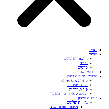
ראשי
אודות
חדשות ועדכונים
גלריה
סרטים
בית המעשר
חרקים וטפילים במזון
סקירה אנטומולוגית
דגים ומוצרי ים
פירות וירקות
דגנים, קטניות ומזון מעובד
פעילות המכון
גליונות ועלונים
גליונות תנובות שדה