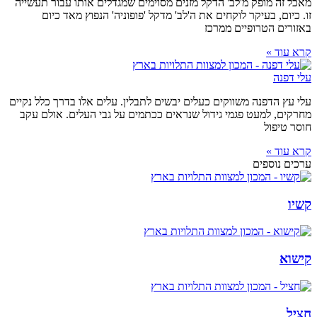
מאכל זה מופק מ'לב' הדקל מזנים מסוימים שמגדלים אותו עבור תעשייה
זו. כיום, בעיקר לוקחים את ה'לב' מדקל 'פופוניה' הנפוץ מאד כיום
באזורים הטרופיים ממרכז
קרא עוד »
עלי דפנה
עלי עץ הדפנה משווקים כעלים יבשים לתבלין. עלים אלו בדרך כלל נקיים
מחרקים, למעט פגמי גידול שנראים ככתמים על גבי העלים. אולם עקב
חוסר טיפול
קרא עוד »
ערכים נוספים
קשיו
קישוא
חציל