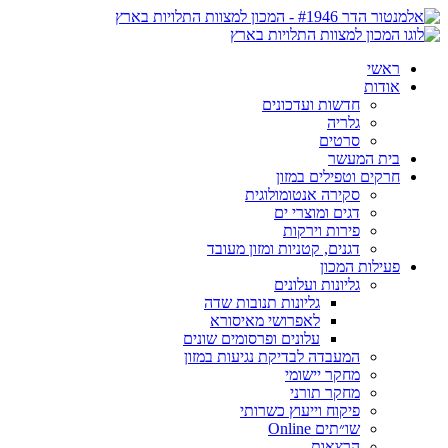
ראשי
אודות
חדשות ועדכונים
גלריה
סרטים
בית המעשר
חרקים וטפילים במזון
סקירה אנטומולוגית
דגים ומוצרי ים
פירות וירקות
דגנים, קטניות ומזון מעובד
פעילות המכון
גליונות ועלונים
גליונות תנובות שדה
לאפרושי מאיסורא
עלונים ופרסומים שונים
המעבדה לבדיקת נגיעות במזון
מחקר יישומי
מחקר תורני
פיקוח וייעוץ כשרותי
שו״תים Online
הרצאות