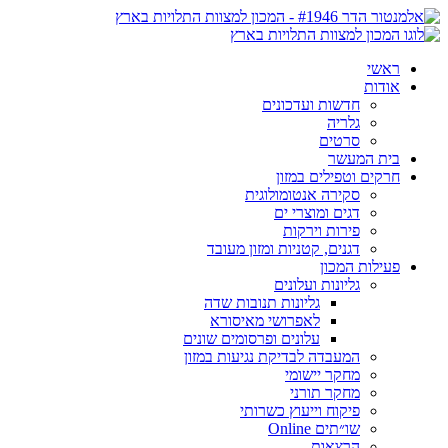
ראשי
אודות
חדשות ועדכונים
גלריה
סרטים
בית המעשר
חרקים וטפילים במזון
סקירה אנטומולוגית
דגים ומוצרי ים
פירות וירקות
דגנים, קטניות ומזון מעובד
פעילות המכון
גליונות ועלונים
גליונות תנובות שדה
לאפרושי מאיסורא
עלונים ופרסומים שונים
המעבדה לבדיקת נגיעות במזון
מחקר יישומי
מחקר תורני
פיקוח וייעוץ כשרותי
שו״תים Online
הרצאות