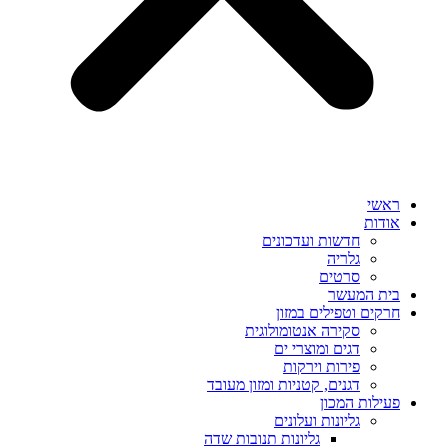
ראשי
אודות
חדשות ועדכונים
גלריה
סרטים
בית המעשר
חרקים וטפילים במזון
סקירה אנטומולוגית
דגים ומוצרי ים
פירות וירקות
דגנים, קטניות ומזון מעובד
פעילות המכון
גליונות ועלונים
גליונות תנובות שדה