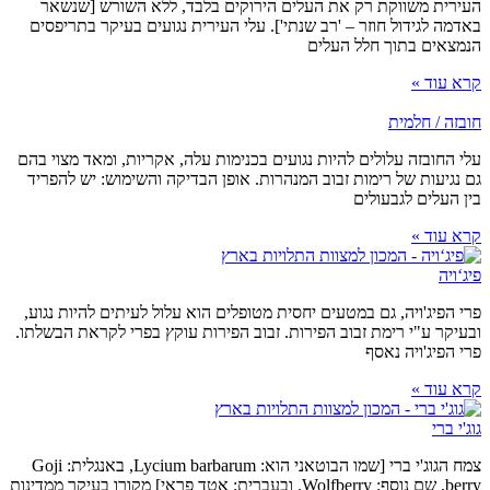
העירית משווקת רק את העלים הירוקים בלבד, ללא השורש [שנשאר
באדמה לגידול חוזר – 'רב שנתי']. עלי העירית נגועים בעיקר בתריפסים
הנמצאים בתוך חלל העלים
קרא עוד »
חובזה / חלמית
עלי החובזה עלולים להיות נגועים בכנימות עלה, אקריות, ומאד מצוי בהם
גם נגיעות של רימות זבוב המנהרות. אופן הבדיקה והשימוש: יש להפריד
בין העלים לגבעולים
קרא עוד »
פיג‘ויה
פרי הפיג'ויה, גם במטעים יחסית מטופלים הוא עלול לעיתים להיות נגוע,
ובעיקר ע"י רימת זבוב הפירות. זבוב הפירות עוקץ בפרי לקראת הבשלתו.
פרי הפיג'ויה נאסף
קרא עוד »
גוג'י ברי
צמח הגוג'י ברי [שמו הבוטאני הוא: Lycium barbarum, באנגלית: Goji
berry, שם נוסף: Wolfberry. ובעברית: אטד פראי] מקורו בעיקר ממדינות