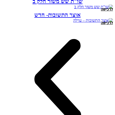
שו"ת שש משזר חלק ב
לרכישה
אוצר התשובות- חדש
לרכישה