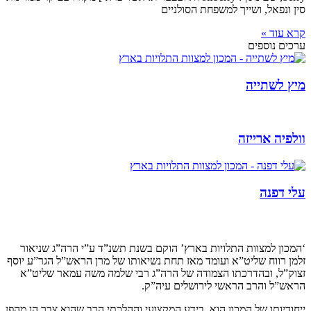
סין ונפאל, ושייך למשפחת הסולניים
קרא עוד »
ערכים נוספים
מיץ לשתייה
וולפיה ארייזה
עלי דפנה
קצת עלינו…
‘המכון למצוות התלויות בארץ’ הוקם בשנת תשנ”ד ע”י הרה”ג שניאור
זלמן רווח שליט”א ועומד מאז תחת נשיאותו של מרן הראש”ל הגר”ע יוסף
זצוק”ל, ובהדרכתו הצמודה של הרה”ג רבי שלמה משה עמאר שליט”א
הראש”ל והרב הראשי לירושלים עיה”ק.
ייחודיותו של המכון הוא, בידע המקצועי וההלכתי הרב שהוא צבר הן מהפן