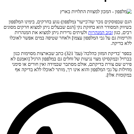
הגם שבפוסקים נזכר שה'כייער' (מלפפון) נגוע בחרקים, בימינו המלפפון
בשיווק המסודר הוא בחזקת נקי [הגם שבעלים ניתן למצוא חרקים מסוגים
רבים, כגון
זבוב המנהרות
ולעיתים נדירות ניתן למצוא את המנהרות
והרימות גם על גבי המלפפון עצמו] ולאחר שטיפה במים אפשר לאוכלו
ללא בדיקה.
בספר 'בדיקת המזון כהלכה' (עמ' 321) כתב שבארצות מסוימות כגון
בברזיל ובמקסיקו מצוי נגיעות של זחלים גם במלפפון הרגיל [ואמנם לא
פירט שם צורת בדיקתם, אולם מסתבר שבמידה ואין חורים או סימני
מחילות על גבי המלפפון והוא אינו רך, מותר לאוכלו ללא בדיקה אף
במקומות אלו].