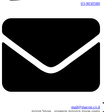
03-9030580
mail@macon.co.il
בסיוע משרד התרבות והספורט - מינהל תרבות