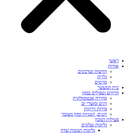
ראשי
אודות
חדשות ועדכונים
גלריה
סרטים
בית המעשר
חרקים וטפילים במזון
סקירה אנטומולוגית
דגים ומוצרי ים
פירות וירקות
דגנים, קטניות ומזון מעובד
פעילות המכון
גליונות ועלונים
גליונות תנובות שדה