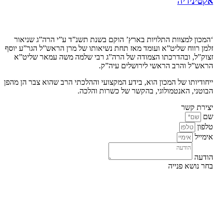
אקטינידיה
קצת עלינו…
‘המכון למצוות התלויות בארץ’ הוקם בשנת תשנ”ד ע”י הרה”ג שניאור
זלמן רווח שליט”א ועומד מאז תחת נשיאותו של מרן הראש”ל הגר”ע יוסף
זצוק”ל, ובהדרכתו הצמודה של הרה”ג רבי שלמה משה עמאר שליט”א
הראש”ל והרב הראשי לירושלים עיה”ק.
ייחודיותו של המכון הוא, בידע המקצועי וההלכתי הרב שהוא צבר הן מהפן
הבוטני, האנטמולוגי, בהקשר של כשרות והלכה.
יצירת קשר
שם
טלפון
אימייל
הודעה
בחר נושא פנייה