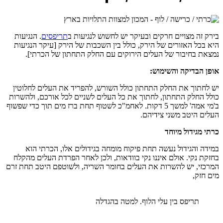
בירק זה מצויים חרקים ובעיקר יש לחשוש לנגיעות ב
תריפסים
. הנגיעות
היא בכל האזורים של הירק, כולל בין השכבות של הירק [עיקר הנגיעות
נמצאת בחיבור של העלים הירוקים עם החלק התחתון של הכרתי].
אופן הבדיקה והשימוש:
יש לחתוך את החלק התחתון כולל השורש, להפריד את העלים לחלוטין
כולל החלק התחתון, לחתוך את כל העלים לשניים לכל אורכם, ולהשרות
ב'מי אמה' למשך 5 דקות. לאחמ"כ לשטוף תחת ברז מים תוך כדי שפשוף
העלים היטב משני צידיהם.
כרתי מגידול מיוחד
במידה והגידול נעשה תחת פיקוח מומחה בגידולים אלו, הכרתי הוא
בחזקת נקי. אולם איננו נקי בוודאות, ולכן לאחר הפרדת העלים מהקלח
המרכזי, יש להשרות את העלים בחומר השריה, ולשוטפם היטב תחת זרם
מים חזק,
תריפס בין עלי הלוף. למטה בהגדלה