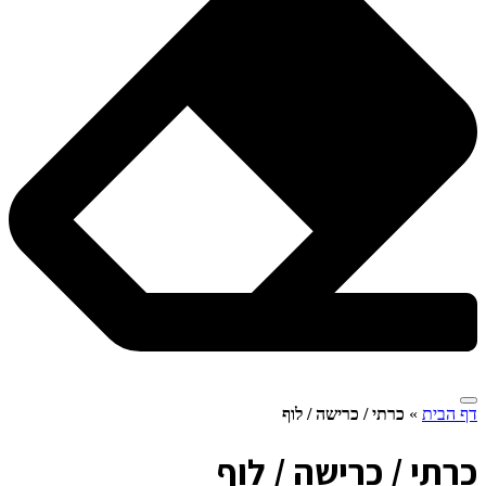
דף הבית
»
כרתי / כרישה / לוף
כ
רתי / כרישה / לוף