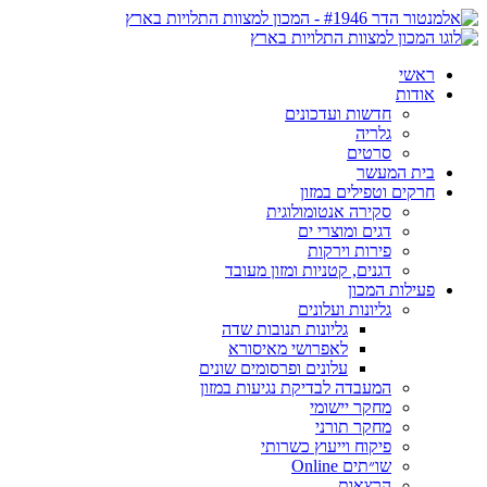
ראשי
אודות
חדשות ועדכונים
גלריה
סרטים
בית המעשר
חרקים וטפילים במזון
סקירה אנטומולוגית
דגים ומוצרי ים
פירות וירקות
דגנים, קטניות ומזון מעובד
פעילות המכון
גליונות ועלונים
גליונות תנובות שדה
לאפרושי מאיסורא
עלונים ופרסומים שונים
המעבדה לבדיקת נגיעות במזון
מחקר יישומי
מחקר תורני
פיקוח וייעוץ כשרותי
שו״תים Online
הרצאות