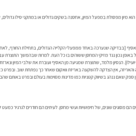
 מיון מפסולת במפעל המיון, אחסנה בשקים גדולים או במתקני סילו גדולים, קל
אסיף [בבדיקה שנערכה באחד ממפעלי הקלייה הגדולים, בתחילת החורף, לאחר 
באופן נכון נגד מזיקי המחסן ששוהים בו כל העת. למרות שבהמשך התוצרת עברה 
ר לא יועילו]. הנסיון מלמד, שתוצרת שמגיעה מן האסיף ועוברת את שלבי המיון ונא
 והאריזה, אין הצדקה להשקעה באריזת וואקום שאחר כך נפתחת שוב. ובפרט כא
ן ספק שאם ננהג בשיווק קטניות כמו מדינות מסוימות בעולם ובפרט באותם שהם 
ים הם מסוגים שונים, של חיפושיות ועשי מחסן. לעיתים הם חודרים לגרגיר כמע