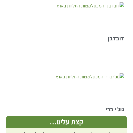
דובדבן
גוג'י ברי
קצת עלינו…