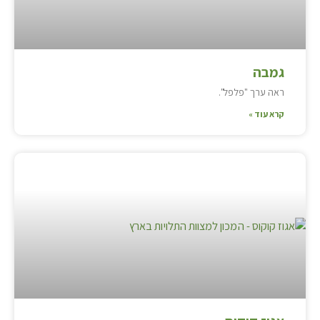
גמבה
ראה ערך "פלפל".
קרא עוד »