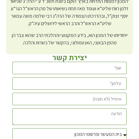
‘המכון למצוות התלויות בארץ’ הוקם בשנת תשנ”ד ע”י הרה”ג שניאור
זלמן רווח שליט”א ועומד מאז תחת נשיאותו של מרן הראש”ל הגר”ע
יוסף זצוק”ל, ובהדרכתו הצמודה של הרה”ג רבי שלמה משה עמאר
שליט”א הראש”ל והרב הראשי לירושלים עיה”ק.
ייחודיותו של המכון הוא, בידע המקצועי וההלכתי הרב שהוא צבר הן
מהפן הבוטני, האנטמולוגי, בהקשר של כשרות והלכה.
יצירת קשר