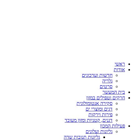
ראשי
אודות
חדשות ועדכונים
גלריה
סרטים
בית המעשר
חרקים וטפילים במזון
סקירה אנטומולוגית
דגים ומוצרי ים
פירות וירקות
דגנים, קטניות ומזון מעובד
פעילות המכון
גליונות ועלונים
גליונות תנובות שדה