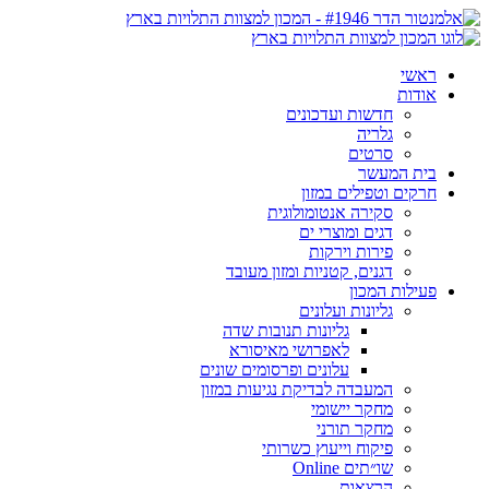
ראשי
אודות
חדשות ועדכונים
גלריה
סרטים
בית המעשר
חרקים וטפילים במזון
סקירה אנטומולוגית
דגים ומוצרי ים
פירות וירקות
דגנים, קטניות ומזון מעובד
פעילות המכון
גליונות ועלונים
גליונות תנובות שדה
לאפרושי מאיסורא
עלונים ופרסומים שונים
המעבדה לבדיקת נגיעות במזון
מחקר יישומי
מחקר תורני
פיקוח וייעוץ כשרותי
שו״תים Online
הרצאות