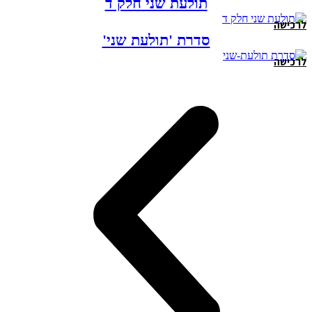
תולעת שני חלק ד
לרכישה
סדרת 'תולעת שני'
לרכישה