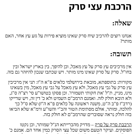
ה
רכבת עצי סרק
שאלה:
אנחנו רוצים להרכיב שיח סרק שאינו מוציא פירות על גזע עץ אחר, האם
מותר?
תשובה:
אין מרכיבים עץ סרק על עץ מאכל, וכן להיפך, בין בארץ ישראל ובין
בחו"ל. סרק על סרק שאינו מינו מותר. ויש שכתבו שנכון להיזהר גם בזה.
מקורות: בתוספתא, מובאת בירושלמי כלאים פ"א ה"ז: תני אין מרכיבין
עץ סרק על גבי עץ מאכל, ולא עץ מאכל על גבי עץ מאכל, מין בשאינו
מינו, מניין, ת"ל 'את חקותי תשמורו'. וכן פסקו בטושו"ע סי' רצ"ה ס"ג,
ולא הובא חולק לזה. ואמנם הרמב"ם השמיט ולא כ' דין זה, ויש שדייקו
(רדב"ז פ"ב ה"ט, משנה ראשונה על כלאים פ"א ה"ז) שלא ס"ל כך
להלכה, ומותר, אולם מסתימת הטור והב"י והשו"ע ורמ"א שלא הביאו
בזה חולק נראה שסוברים שהרמב"ם לא חולק בזה.
הרכבת סרק על סרק
– מדויק מהברייתא הנ"ל שמותר, וכן נקטו
הפוסקים. ועיקר הטעם משום שכל עצי הסרק כמין אחד הם. אמנם כ'