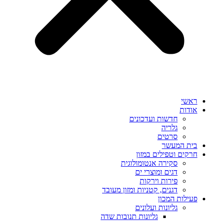
ראשי
אודות
חדשות ועדכונים
גלריה
סרטים
בית המעשר
חרקים וטפילים במזון
סקירה אנטומולוגית
דגים ומוצרי ים
פירות וירקות
דגנים, קטניות ומזון מעובד
פעילות המכון
גליונות ועלונים
גליונות תנובות שדה