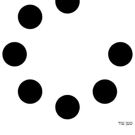
טען עוד
קצת עלינו…