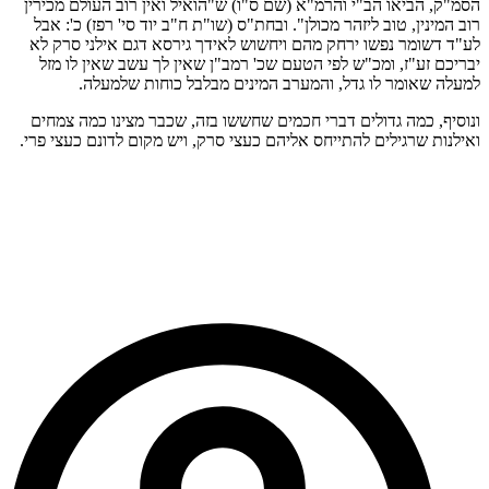
הסמ"ק, הביאו הב"י והרמ"א (שם ס"ו) ש"הואיל ואין רוב העולם מכירין
רוב המינין, טוב ליזהר מכולן". ובחת"ס (שו"ת ח"ב יוד סי' רפז) כ': אבל
לע"ד דשומר נפשו ירחק מהם ויחשוש לאידך גירסא דגם אילני סרק לא
יבריכם זע"ז, ומכ"ש לפי הטעם שכ' רמב"ן שאין לך עשב שאין לו מזל
למעלה שאומר לו גדל, והמערב המינים מבלבל כוחות שלמעלה.
ונוסיף, כמה גדולים דברי חכמים שחששו בזה, שכבר מצינו כמה צמחים
ואילנות שרגילים להתייחס אליהם כעצי סרק, ויש מקום לדונם כעצי פרי.