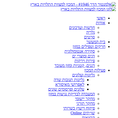
ראשי
אודות
חדשות ועדכונים
גלריה
סרטים
בית המעשר
חרקים וטפילים במזון
סקירה אנטומולוגית
דגים ומוצרי ים
פירות וירקות
דגנים, קטניות ומזון מעובד
פעילות המכון
גליונות ועלונים
גליונות תנובות שדה
לאפרושי מאיסורא
עלונים ופרסומים שונים
המעבדה לבדיקת נגיעות במזון
מחקר יישומי
מחקר תורני
פיקוח וייעוץ כשרותי
שו״תים Online
הרצאות