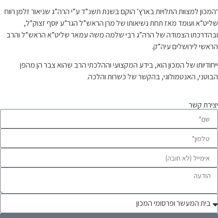
‘המכון למצוות התלויות בארץ’ הוקם בשנת תשנ”ד ע”י הרה”ג שניאור זלמן רווח
שליט”א ועומד מאז תחת נשיאותו של מרן הראש”ל הגר”ע יוסף זצוק”ל,
ובהדרכתו הצמודה של הרה”ג רבי שלמה משה עמאר שליט”א הראש”ל והרב
הראשי לירושלים עיה”ק.
ייחודיותו של המכון הוא, בידע המקצועי וההלכתי הרב שהוא צבר הן מהפן
הבוטני, האנטמולוגי, בהקשר של כשרות והלכה.
יצירת קשר