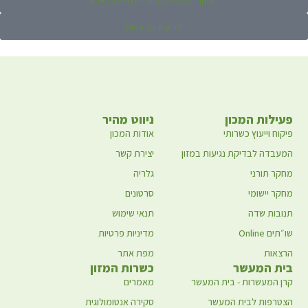
ימי עיון והרצאות
פעילות המכון
ניווט מהיר
פיקוח וייעוץ כשרותי
אודות המכון
המעבדה לבדיקת נגיעות במזון
יצירת קשר
מחקר תורני
גלריה
מחקר יישומי
סרטונים
תנובות שדה
תנאי שימוש
שו״תים Online
מדיניות פרטיות
הרצאות
מפת אתר
בית המעשר
כשרות המזון
קרן המעשרות - בית המעשר
מאמרים
הצטרפות לבית המעשר
סקירה אנטומולוגית