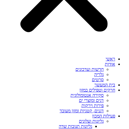
ראשי
אודות
חדשות ועדכונים
גלריה
סרטים
בית המעשר
חרקים וטפילים במזון
סקירה אנטומולוגית
דגים ומוצרי ים
פירות וירקות
דגנים, קטניות ומזון מעובד
פעילות המכון
גליונות ועלונים
גליונות תנובות שדה