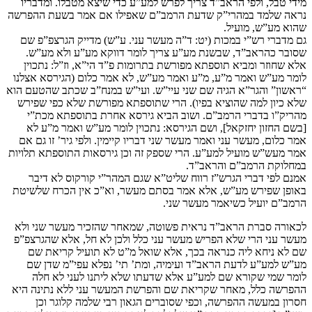
מידי טבל, ולפי הראב”ד צריך לפרש למע”ע כדי שיצא מטבלו. ומדבריו
נראה שלמד במהרי”ק שדעת הרמב”ם שאפילו אם אמר בשעת ההפרשה
שהוא מע”ש, מועיל.
גם מדברי רש”י במכות (יט: ד”ה מעשר עני. ע”ש) מדייק הגרצפ”פ שם
שסובר כהראב”ד, שבשנת מע”ע צריך לומר דווקא מע”ע ולא מע”ש.
אלא שחוזר ומביא תוספתא מפורשת בתרומות פ”ד הי”א, וז”ל: נתכוין
לומר מע”ש ואמר מ”ע, מ”ע ואמר מע”ש, לא אמר כלום (הגירסא אצלנו
“ראשון” והגר”א הגיה שם שני עיי”ש. ועי”ש במנח”ב שכתב שהטעם הוא
שלא כיון למה שהוציא בפיו). הרי שתוספתא מפורשת שלא כפי שפירש
מהריק”ו בדברי הרמב”ם. ושוב הביא גירסא אחרת בתוספתא מכת”י
[בשם החזון יחזקאל], ושם הגירסא: נתכוין לומר מע”ש ואמר מ”ע לא
אמר כלום, מעשר עני ואמר מעשר שני דבריו קיימין. ולפי גיר’ זו גם אם
אמר מעש”ש מועיל למע”ע. הרי שספק זה וכן גירסאות התוספתא תלויות
במחלוקת הרמב”ם והראב”ד.
אמנם לפי דברי הגרש”ז רווח שליט”א שגם המהר”י קורקוס לא דיבר
באופן שפירש מע”ש, אלא אמר בסתם מעשר, וא”כ אין הכרח שלשיטת
הרמב”ם יועיל כשיאמר מעשר שני.
לכאורה סברת הראב”ד נראית פשוטה, שמאחר שהזכיר מעשר שני ולא
מעשר עני הרי שלא הפריש מעשר עני כלל ולכן לא חל, אלא שהגרצפ”פ
שם לא ניחא ליה כנראה בכך, אלא שואל מ”ט לא תועיל קריאת שם
מע”ש למע”ע לדעת הראב”ד ועימיה, ומת’ תי’ נפלא עפי”מ שדן שם
לומר שמי שקורא שם למע”ע אלא שדעתו שלא ליתנו לעני לא חלה
ההפרשה כלל, מאחר שקריאת שם והפרשת המעשר עני ללא נתינה היא
חסרון במעשה ההפרשה, וכפי שסוברים הגאון רבי שלמה קלוגר וכן