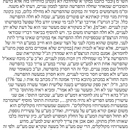
השו”מ [וכבר כתבנו במקו”א שלהלכה לא נקטינן כוותייהו בזה אלא כדעת
הסוברים שמאחר שחלה ההפרשה ונהפך לממון עניים, דעתו לא משנה.
ומ”מ משתמשים ביסוד זה במקום שההפרשה לא מחילה כלום, כגון בקונה
פירות מגוי ומדין קאתינא יש פוטרים ממע”ע, שבזה לא חלה ההפרשה
כלל. וכ”כ הגרש”ז אוירבך זצ”ל לגבי מי שאינו יודע כלל שפועל בהפרשתו
קנין לעניים. ואכ”מ], וא”כ כשקורא שם מעשר שני הוא על דעת שלא יתן
לעניים, ולא חלה הפרשתו משום כך. ויש להוסיף בביאור דבריו שבודאי
מודה הגרצפ”פ שבספיקות חלה ההפרשה אף במקרים שאינו צריך לתת
לעני, ומשום שהוא מזכה לעני על הצד שאם הוא חייב במע”ע הרי זה של
העניים, אלא שא”א לגבות זאת [במקרים שלא אומרים בהם ספק מתנו”ע
לחומרא]. אמנם כוונת הגרצפ”פ היא שמהדין הנ”ל שהקריאת שם
וההפרשה צ”ל כזו שמחילה דין וזכות ממון לעניים, וא”כ ע”כ מוכח שאא”ל
שהפרשה אחת היא למע”ש ומע”ע, שהרי במע”ע צריך כבר בהפרשה
להחיל שם ממון עניים, ובלי זה הוי חסרון בהפרשה, וע”כ כשאומר שזה
מע”ש ולא מפרט חסר בזיכוי לעניים, והוא חסרון במעשה ההפרשה.
והנה החזו”א במכתב (הובא בדרך אמונה ח”ג מכתב טז אות ו, עמ’ 776)
כתב, וז”ל: “אין ספק שהמפריש בשנה שלישית ואמר עשרה מעשר שני
שמעשר שני לא חל, ומעשר עני לא אמר”. ומביא ראיה מהתוס’ בר”ה
הנ”ל בהא דר”ע נהג לחומרא דמע”ש ומע”ע, שכתבו התוס’: אם שני
עישורין ממש הפריש לא נהיה מתוקן…, ובהגהות התוס’ מוסיף “שהמרבה
במעשרות מעשרותיו מקולקלים”. והטעם שמעשרותיו מקולקלים הוא
משום שאם קורא מע”ש על עשירית, ואח”כ מע”ע על עשירית נוספת,
לא תחול הפרשת המע”ע על החלק המופרש למע”ש, כיון שידמה בלבו
שאותו חלק מתוקן. ואם אכן אין צריך לקרוא שוב למע”ע, מדוע
מעשרותיו מקולקלים, הרי שם מע”ע חל בשעה שקרא שם מע”ש. ולפי זה