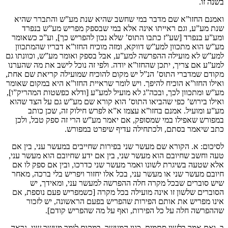
בשנה זו.
ואמנם החזו”א שם מדבר במי שחשב שהיא שנת מע”ש והתברר שהיא
שנת מע”ע, וגם ראייתו אינה אלא במי שבספק מפריש מע”ש בנפרד
ומע”ע בנפרד [שע”ז כתבו התוס’ שלא נכון להפריש כך], וע”כ כשאומר
מע”ש הוא מתכוון למע”ש דווקא, ומזה מוכיח החזו”א דבריו שהמתכוון
למע”ש לא מועילה ההפרשה למע”ע, אבל בספק ואומר מע”ש, וכוונתו גם
למע”ע אם צריך, יתכן שהחזו”א יודה. ולפי זה נוכל לישב את מה שהערנו
מקודם שמדברי התוס’ הנ”ל יש מקום להוכיח שמועילה קריאת שם אחת,
ואילו החזו”א הוכיח להיפך. ויש לומר שראיית החזו”א היא במקום שאומר
מע”ש ומתכוון לכך, ובכה”ג לא מועיל למע”ע [ודלא כפשטות המהריק”ו],
ואילו בירוש’ כפי שהביאו התוס’ הוא קורא שם מע”ש גם על הצד שהוא
מע”ע ומועיל. אמנם בחזו”א עצמו א”א לפרש חילוק זה, שכן כותב
במפורש שאפילו במי שמסופק, אם יאמר מע”ש הרי זה ספק טבל, ולכן
כתב שיאמר בסתם, ולכתחילה עדיף שיפרט במפורש.
לסיכום: א. הקורא שם מעשר שני בפירות שחייבים במעשר עני, בין אם
טעה וחשב שחיובם הוא מעשר שני, בין אם ידע שחיובם הוא מעשר עני,
אלא שטעה בשיגרת לשונו ואמר מעשר שני כדרכו, ובין אם ספק לו אם
חיובם מעשר שני או מעשר עני, בכל אלו יחזור ויפריש בלי ברכה, מאחר
שיש סוברים שבכל מקרה חלה ההפרשה למעשר עני, ומאידך, יש
הסוברים שלשון זו אינה מועילה בכל מקרה [כשמפריש פעם נוספת, אם
אינו מפריש את אותם הפירות שהפריש בפעם הראשונה, יש לזכור
שההפרשה חלה על כל הפירות, ואף על מה שהפריש קודם].
ב. ואם אמר בלשון סתמית, כגון המעשר, במקום לומר מעשר שני, נראה