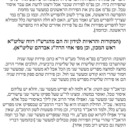
שהפירות בידו. וכן נפ”מ לפירות שכבר אכל ורצונו לדעת אם עבר איסור
טבל. וכן נפ”מ אם נתן את הפירות הראשונים כמעשר עני מחמת
ההפרשה הראשונה, אם צריך לשוב ולהפריש ולתת. וכמו כן נפ”מ במי
שצריך להפריש מע”ע ואמר מע”ש, האם לא חלה ההפרשה כלל וממילא
יוכל להפריש מפירות אלו גם על פירות אחרים שלא היו בהפרשה
הראשונה. וכדומה].
(המקורות והראיות לנידון זה הם מהגרש”ז רווח שליט”א
ראש המכון, וכן מפי אחי הרה”ג אברהם שליט”א).
תשובה: הרמב”ם בפ”א מהל’ מע”ש הי”א כתב: פירות שנה שניה
שהתערבו בפירות שלישית או של שלישית ברביעית, הולכים אחרי הרוב.
מחצה למחצה מפריש מעשר שני מן הכל אבל לא מעשר עני, שמעשר שני
חמור שהרי הוא קודש ומעשר עני חול. וכן פירות שהם ספק פירות שניה
הם או פירות שלישית מפריש מהן מעשר שני.
ובראב”ד שם השיג: א”א ולמה לא יפריש מעשר עני, והלא יש עליהם
איסור טבל, ואוסר במשהו. ומצינו לר”ע שעל ספיקו עישר שני עישורים,
מעשר שני ומעשר עני. ואפילו אחר הרוב אין לילך באיסורי טבל אלא
בדמאי. עכ”ל. תחילת השגתו היא על דברי הרמב”ם שבספיקו אינו מפריש
מע”ע כלל, ולמד הראב”ד בדבריו, וכן מורה פשטות לשון הרמב”ם, שאין
צריך אפילו לקרוא שם מע”ע, ודי במה שמפריש מעשר שני. ועל כך תמה
הראב”ד שהרי עדיין הפירות ספק טבולים למעשר עני [ובהמשך דבריו
הקשה גם כשיש רוב ממין אחד].