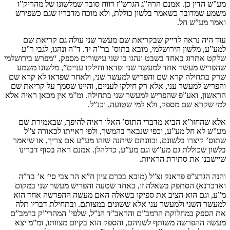
מע”ש הדין כן. אמנם הרה”ג הגרש”ז רווח סובר שמלשונו של מהריק”ו
משמע שמדובר כשאמר בלשון כוללת, ולא מוכח מדבריו שגם כשפירש
ואמר מע”ש חל.
עוד היה נראה לדייק שבקריאת שם מעשר שני עולה גם קריאת שם
למע”ע, מלשון הירושלמי, מובא בתוס’ בר”ה יד. ד”ה ונהגו, לגבי ר”ע
שלקט אתרוג באחד בשבט ונהגו בו שני עישורים מספק, “מפרש בירושלמי
שהפריש מעשר אחד למעשר שני ופדאו וחילקו עניים”, מלשונו משמע
שרק בתחילה קרא שם והפריש למעשר שני, ולאחר שפדאו לא קרא שם
והפריש למעשר עני, אלא רק חילקו לעניים, והיינו שסמך על קריאת שם
הראשון, ואע”פ שהפריש למעשר שני בתחילה. ומ”מ אין מכאן ראיה אלא
למי שקרא שם מספק, ולא למי שטועה, וכנ”ל.
אלא שהחזו”א הביא מדברי התוס’ האלו ראיה להיפך, שבאמירת שם
מע”ש לא חל מע”ע, וכפי שנבאר בהמשך, ולפי ראייתו לכאורה צ”ל
שתוס’ קיצרו בלשונם, וכוונתם שיתנה שזהו מע”ע אם צריך, או שיאמר
בלשון שכוללת גם מע”ש וגם מע”ע, כדלהלן. אמנם ראה בסוף דברינו
שיישבנו את סתירת הראיות.
והנה הגרצ”פ פראנק זצ”ל (מובא בכרם ציון ח”א הר צבי סי’ א’ בד”ה
ואדכרנא) הסתפק בשאלה זו, באחד שטעה והפריש מעשר שני במקום
מ”ע, וגם הוא הציב את ספיקו בשאלה האם מעשה ההפרשה אחד הוא
למעשר השני ולמעשר עני אלא ששונים במצותם. ובתחילת דבריו תלה
את הספק במחלוקת הרמב”ם והראב”ד הנ”ל, שלפי’ המהרי”ק ברמב”ם
מעשה ההפרשה משותף לשניהם, והספק הוא בקיום מצוותו, ומ”מ יצא