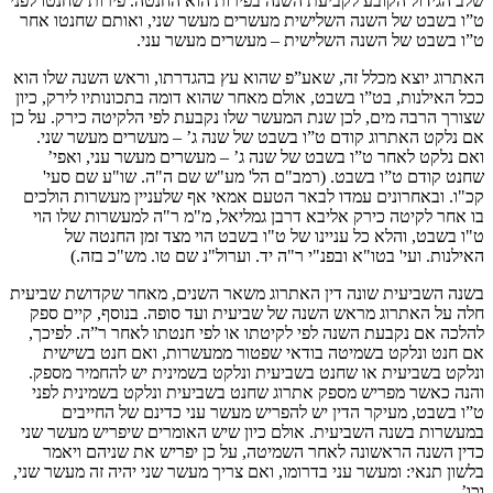
שלב הגידול הקובע לקביעת השנה בפירות הוא החנטה. פירות שחנטו לפני
ט”ו בשבט של השנה השלישית מעשרים מעשר שני, ואותם שחנטו אחר
ט”ו בשבט של השנה השלישית – מעשרים מעשר עני.
האתרוג יוצא מכלל זה, שאע”פ שהוא עץ בהגדרתו, וראש השנה שלו הוא
ככל האילנות, בט”ו בשבט, אולם מאחר שהוא דומה בתכונותיו לירק, כיון
שצורך הרבה מים, לכן שנת המעשר שלו נקבעת לפי הלקיטה כירק. על כן
אם נלקט האתרוג קודם ט”ו בשבט של שנה ג’ – מעשרים מעשר שני.
ואם נלקט לאחר ט”ו בשבט של שנה ג’ – מעשרים מעשר עני, ואפי’
שחנט קודם ט”ו בשבט. (רמב"ם הל' מע"ש שם ה"ה. שו"ע שם סעי'
קכ"ו. ובאחרונים עמדו לבאר הטעם אמאי אף שלעניין מעשרות הולכים
בו אחר לקיטה כירק אליבא דרבן גמליאל, מ"מ ר"ה למעשרות שלו הוי
ט"ו בשבט, והלא כל עניינו של ט"ו בשבט הוי מצד זמן החנטה של
האילנות. ועי' בטו"א ובפנ"י ר"ה יד. וערול"נ שם טו. מש"כ בזה.)
בשנה השביעית שונה דין האתרוג משאר השנים, מאחר שקדושת שביעית
חלה על האתרוג מראש השנה של שביעית ועד סופה. בנוסף, קיים ספק
להלכה אם נקבעת השנה לפי לקיטתו או לפי חנטתו לאחר ר”ה. לפיכך,
אם חנט ונלקט בשמיטה בודאי שפטור ממעשרות, ואם חנט בשישית
ונלקט בשביעית או שחנט בשביעית ונלקט בשמינית יש להחמיר מספק.
והנה כאשר מפריש מספק אתרוג שחנט בשביעית ונלקט בשמינית לפני
ט”ו בשבט, מעיקר הדין יש להפריש מעשר עני כדינם של החייבים
במעשרות בשנה השביעית. אולם כיון שיש האומרים שיפריש מעשר שני
כדין השנה הראשונה לאחר השמיטה, על כן יפריש את שניהם ויאמר
בלשון תנאי: ומעשר עני בדרומו, ואם צריך מעשר שני יהיה זה מעשר שני,
וכו’.