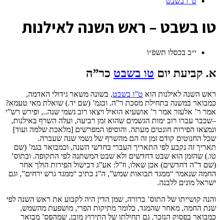
ט"ו בשבט
ט
ו בשבט – ראש השנה לאילנות
י״ב בכסלו תשפ״ו
א. קביעת יום
טו בשבט
כר”ה
ראש השנה לאילנות הוא
ט”ו בשבט
, בשונה משאר גידולי האדמה,
כמבואר במשנה בתחילת מסכת ר”ה. ובגמ’ (שם יד.) שואלת מאי טעמא?
אמר ר’ אלעזר אמר ר’ אושעיא הואיל ויצאו רוב גשמי שנה.., ופירש רש”י
–שכבר עברו רוב ימות הגשמים שהוא זמן רביעה, ועלה השרף באילנות,
ונמצאו הפירות חונטים מעתה. והוסיפו המפרשים [מלאכת שלמה ועוד]
שכל החנוטים קודם זמן זה הם מהשרף של גשמי שנה שעברה.
תאריך זה נקבע לפי התאריך העברי בחדשי השנה, וכמבואר בגמ’ (שם
טו.) שהזמן הוא שבט דחדשים ולא שבט המשתנה לפי התקופה. ובתוס’
(שם ד”ה דחדשים) אכן שאלו, וז”ל: אע”ג דבישול הפירות הולך אחר
החמה שנאמר “ממגד תבואות שמש”, ה”נ כתיב “ממגד גרש ירחים”, וגם
ישראל מונים ללבנה.
והנה קושייתו של התוס’ ברורה, שמן הדין היה לקבוע את ראש השנה לפי
שנת החמה, מאחר שהמגד, כלומר מתיקות הפרי, מושפעת מהשמש,
כמבואר בפסוק הנזכר. גם תחילתו של התירוץ מובן, שמהפס’ מבואר