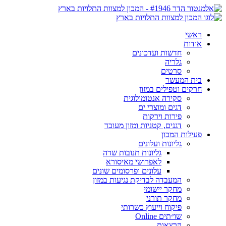
ראשי
אודות
חדשות ועדכונים
גלריה
סרטים
בית המעשר
חרקים וטפילים במזון
סקירה אנטומולוגית
דגים ומוצרי ים
פירות וירקות
דגנים, קטניות ומזון מעובד
פעילות המכון
גליונות ועלונים
גליונות תנובות שדה
לאפרושי מאיסורא
עלונים ופרסומים שונים
המעבדה לבדיקת נגיעות במזון
מחקר יישומי
מחקר תורני
פיקוח וייעוץ כשרותי
שו״תים Online
הרצאות