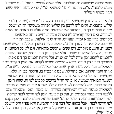
שהמתיקות מושפעת גם מהלבנה. אלא שמה שסיימו בתוס’ “וגם ישראל
מונים ללבנה”, צ”ב, מה מתרץ על הקושיא הנ”ל, הרי קביעת ראש השנה
תלוי בשרף העולה?
ולכאורה יש לתרץ שקושיא כעין זו כבר הקשה ר’ ירמיה (שם יג.) לגבי
שליש בתבואה, וקים להו לרבנן בין שליש לפחות משליש? ותירצו שכל
מידות חכמים כך הן, במקווה של ארבעים סאה עולה בו האדם מטומאה
לטהרה, ואם חסר קורטוב לא עלתה טבילה, וחייב מיתה באופנים
מסוימים כדין טמא גמור. ועעו”ש. וה”ה לגבי אילנות, שבכל תאריך
שייקבע לא יהיה בזה ערך מוחלט למצב עליית השרף באילנות, שיש שנים
גשומות, והגשם מוקדם, ויש שנים שהגשם מתאחר. וגם לא כל המקומות
שווים, ולא כל האילנות שווים. אלא שכך ניתן הדין בסיני, שנתנה התורה
לחכמים לקבוע זמן שווה לכל האילנות, וכל מידות חכמים כך הם אפילו
כשבכך נקבע דין תורה. אלא שחכמים חיפשו לקבוע את הזמן הקרוב יותר
למציאות, ועי”כ לקבוע תאריך שווה לכל האילנות, ובזה נחלקו ב”ש וב”ה
איזהו הזמן הקרוב, אם בתחילת שבט או בט”ו בו, והלכה כב”ה. אלא
שקושיית התוס’ היא שמאחר שבישול הפירות הולך אחר החמה שנאמר
“ממגד תבואות שמש”, א”כ היו חז”ל צריכים לקבוע לפי זה, שזהו הזמן
היותר קרוב, ולא להתייחס לשנת לבנה כלל, שהיא קביעה שאינה שייכת
למציאות כניסת השרף והמתיקות בפירות. וע”כ מת’ תוס’ שמאחר שגם
ללבנה חלק במגד ובמתיקות, ועל כן קביעת הזמן לפי חדשי לבנה שייכת
לגמרי למציאות. ובזה הוסיפו התוס’ שגם ישראל מונים ללבנה, ולכן נקבע
לפי חדשי לבנה, אבל בסופו של דבר עיקר הקביעה היא עפ”י היסוד שכל
מידות חכמים כך הוא, וזהו הכח שניתן לחכמים, אף שאין בכך הוכחה לכל
אילן ואילן.