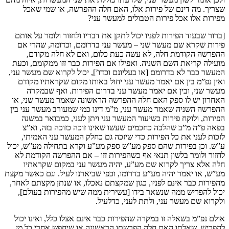
שצריך. מה דינם של פירות אלו, האם חלה ההפרשה, או שמי שאכל
מפירות אלו אכל פירות הטבולים למעשר עני?
[ברור שבעוד הפירות לפניו יכול לתקן את דבריו ולחזור ולומר על אותם
פירות שקרא שם מעשר שני – מעשר עני בדרומם, וכדומה, שהרי אם
ההפרשה הקודמת חלה, לא עשה כעת כלום, ואם לא חלה מקודם,
מועילה קריאת השם השניה. ואפילו אם הפירות כבר זזו ממקומם, וכעת
המעשר כבר לא בדרומם [או בעליונם וכדו’], יכול לקרוא שם מעשר עני,
ואין נפ”מ בין אם יאמר מעשר עני יחול באותו מקום שקראתיו מקודם
מעשר שני, ובין אם יאמר מעשר עני בדרום הפירות. ואף שבמקרה
האחרון יש לו ספק האם חלה ההפרשה הראשונה שאמר מעשר שני, או
ההפרשה השניה שאמר מעשר עני, מ”מ דינו כמי שמעורב מעשר עני בין
הפירות, ולוקח פירות כשיעור המעשר עני ויתן לעני, כמבואר במשנה
בפאה פ”ה מ”ב שהלכה כחכמים שעשו שאינו זוכה כזוכה בזה, וא”צ
לזכות לעני את כל הפירות כדי שיזכה גם כחלק המעשר עני האמיתי,
ע”ש. וכן בפירות שהם ספק מע”ש ספק מע”ע וקרא בתחילה מע”ש, יכול
לחזור ולומר בלשון תנאי אף כשהפירות זזו – אם ההפרשה הקודמת לא
חלה אלא צריך לקרוא שם מע”ע, יהיה מעשר עני במקום שקראתיו
מע”ש, או יאמר יהיה מע”ע בדרומו, וכפי שביארנו לעיל. וגם כאשר מקצת
מהפירות כבר אינם לפניו, כגון שמקצתם נאכלו, או שנתן מקצתם לאחר,
יכול להפריש ממה שנשאר בידו [עשירית ממה שיש מהפירות בעולם],
ולקרוא שם מעשר עני, ולתת לעני, כדלעיל.
אולם נפ”מ בשאלה זו במקרה שהפירות כבר אינם אצלו כלל, ואינו יכול
להפריש, שאלתו האם חלה הפרשתו הראשונה או שיחפש אחרי כל מי