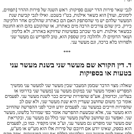
לגבי שאר פירות הדר ישנם ספיקות: ראש השנה של פירות ההדר [תפוזים,
לימונים, ועוד] הוא כשאר אילנות, בט”ו בשבט. ואילו לגבי קביעת שנת
המעשר שלהם יש מי שהסתפק האם הם כאתרוג שהולכים אחר הלקיטה
כירק, כיון שהם צורכים הרבה מים כאתרוג, או שהקובע בהם הוא החנטה
כבשאר אילנות. ויש מי שכתב בפשיטות שדווקא באתרוג, ולא בלימון
ושאר הדומים לו. ולהלכה כיון שספק הוא, טוב להפריש גם מעשר שני
ולפדותו בלא ברכה, וגם מעשר עני.
***
ד. דין הקורא שם מעשר שני בשנת מעשר עני
בטעות או בספיקות
שאלה: מצוי הדבר שבזמן המעבר שבין מעשר שני למעשר עני ממשיך
המפריש ואומר מעשר שני במקום מעשר עני [מעשר שני בדרומו או
בעליונו, וכדומה], אע”פ שהפירות שייכים כבר לשנת מעשר עני. לפעמים
אומר כך משום שחושב שעדיין היא שנת מעשר שני, ולא שם לב
שהפירות חייבים במעשר עני. לפעמים יודע וזוכר לפני ההפרשה שהחיוב
הוא מעשר עני, אלא שבשעת ההפרשה אומר כפי שמורגל בלשונו, מעשר
שני. ואפשר גם שחושב שלשון מעשר שני כולל גם מעשר עני, ובקריאת
שם מעשר שני מופרש גם מעשר עני, וע”כ אינו מקפיד. כמו כן, לפעמים
הוא בספק, שאינו יודע אם חיובם של פירות אלו הוא מע”ש או מע”ע,
ולכן אומר לשון מעשר שני, שלדעתו כוללת את שני המעשרות, איזה מהם