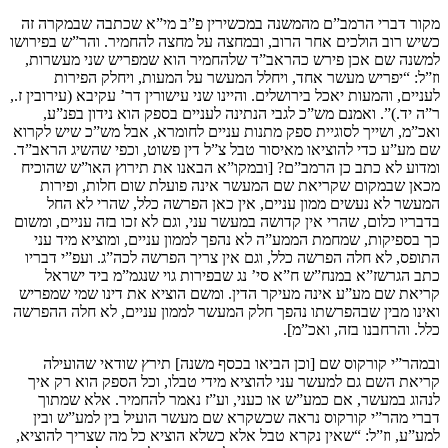
מקור דברי הרמב”ם מהמשנה במכשירין פ”ב מי”א שכתבה שבמקרה זה
כשיש רוב הולכים אחר הרוב, ובמחצה על מחצה להחמיר. והר”ש בפירושו
למשנה שם אכן פירש כהראב”ד שלהחמיר הוא שמפריש שני מעשרות,
וז”ל: “יפריש מעשר אחד, ויחלל המעשר על המעות, ויחלק הפירות
לעניים, והמעות יאכל בירושלים. והיינו שני עישורין דר’ עקיבא (עירובין ז.,
ר”ה יד.)”. ואמנם מש”כ לגבי הנתינה לעניים בספק הוא נידון בפנ”ע,
ואכ”מ, ושייך לסוגיית ספק מתנות עניים לחומרא, אבל מש”כ שיש לקרוא
שם מע”ע כדי להוציאו מאיסור טבל צ”ל דין פשוט, וכפי שהשיג הראב”ד.
ומדוע לא כתב כן הרמב”ם? [ובמקו”א הבאנו את תירוץ האו”ש שהוכיח
מכאן שבמקום שקריאת שם המעשר אינה פועלת שום חלות, ופירות
המעשר לא נעשים ממון עניים, אין כאן הפרשה כלל, שהרי לא החל
בדבריו כלום, שהרי אין קדושה במעשר עני, וגם לא זכו בזה עניים, ומשום
כך בספיקות, שמחמת הממע”ה לא נהפך לממון עניים, ומוציא מיד עני
התופס, לא חלה הפרשה כלל, וגם אין צריך הפרשה לכה”ג. ועפ”י דבריו
כתב הגרשז”א במנח”ש ח”א סי’ נג שבפירות גוי שנגמ”מ ביד ישראל
קריאת שם מע”ע אינה מעיקר הדין. ומשם הוציא את דינו שמי שמפריש
ואינו מבין שבהפרשתו נהפך חלק המעשר לממון עניים, לא חלה ההפרשה
כלל. והרחבנו בזה, ואכ”מ].
ובמהר”י קורקוס שם [וכן הביאו בכסף משנה] תירץ שודאי שהועילה
קריאת השם גם למעשר עני להוציא מידי טבלו, וכל הספק הוא רק איך
לנהוג במעשר, אם כמע”ש או כעני, וע”ז נאמר להחמיר. אלא שמתוך
דברי מהר”י קורקוס נראה שכשקרא שם מעשר הועיל בין למע”ש ובין
למע”ע, וז”ל: “שאין נקרא טבל אלא כשלא הוציא כל מה שצריך להוציא,