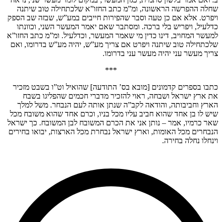
שחלה ההפרשה הראשונה, ומ”מ כתב החזו”א שלכתחילה טוב שיתנה
ויפרט. אלא אם כן טעה וסבר שהפירות חייבים במע”ש, שבזה שב הספק
כדלעיל, ויפריש בלי ברכה. ומסתבר שאם יאמר המעשר השני, וכוונתו
למעשר המחויב, דינו כדין מי שאמר המעשר, וכדלעיל. ומ”מ כתב החזו”א
שלכתחילה טוב שיתנה ויפרט אם צריך מע”ש, יהיה מע”ש בדרומו, ואם
צריך מעשר עני יהיה מעשר עני בדרומו.
***
כתבו בספרים קדמונים [מובא בס’ התודעה] שהואיל וט”ו בשבט מזכיר
את ארץ ישראל ושבחה, ראוי להזכיר מדברי חכמים שהפליגו בשבח
הארץ וחביבותה, והודאה לקב”ה שנתן אותה לעם הנבחר. משל למלך
שיש לו בן אחד שהוא חביב עליו מכל בניו, וכרם אחד שהוא משובח מכל
שאר כרמיו, אמר – נותן אני את הכרם המשובח לבן המשובח. כך ישראל
הנבחרים מכל האומות, וארץ ישראל נבחרת מכל הארצות, יבואו בחירים
וינחלו נחלה בחירה.