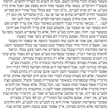
ונשאר באותו הכרי מחוקי השם, אבל זה הוציא כל הצריך להוציא, תרומה
ומעש”ר ותרומ”מ, נשאר עליו מעשר אחד והוא בספק אם יאכל אותו כדין
מע”ש, או יתן אותו לעניים.. מ”מ הכרי יצא מכלל טבל שהרי הוא מפריש
המעשר החייב להפריש שהוא או שני או עני, וכיון שהפרישו אין כאן דין
טבל… דודאי אינו מחויב בשעת הפרשה לפרש ולברר שזה לשני וזה
לעני…”. מבואר מדבריו שכדי להפקיע מאיסור טבל אינו צריך לפרט אם
הוא מעשר שני או מעשר עני, ומשמע שגם אינו צריך להתנות אם חיובו
במעשר שני, יחול, ואם חיובו מע”ע יחול, אלא כל שהפריש מעשר נוסף על
מעש”ר פקע טיבלו. ואמנם בדבריו לא מפורש כיצד אמר בשעת
ההפרשה, אם אמר או חשב שזה המעשר הנוסף, או שאמר זהו מעשר
שני, ואעפ”כ התיר מידי טבלו מאחר שגם מעשר עני בכלל המעשר השני.
ונראה מסתימת דבריו שבכל ענין שיפריש את השני פקע טבלו. ונראה
להוסיף בביאור דבריו, שסובר שבפרשת מע”ש ומע”ע לא נאמר שיש שינוי
בין השנים במעשה ההפרשה, אלא רק בקיום מצות עשייתה, שבשנות
מע”ש נאמרה מצותה באכילה בקדושה ובטהרה כדין, ובשנות מע”ע
מצותה בנתינה לעני, אבל ההפרשה היא אותה הפרשה [ולולי דבריו היה
אפשר להגדיר שדין המעשר השני והעני אינם שונים רק בקיום מצות
המעשר, אלא הם מצוות שונות לגמרי ואין בהם חיוב הפרשה אחד]. ומ”מ
מדבריו עולה שבספיקות כשאומר שהעשירית מעשר מועיל, ומשמע קצת
מדבריו שאף שאמר שזהו מעשר שני, הכל בכלל. אלא שאולי אין להביא
ראיה מדבריו אלא למי שמסופק ואמר לשון זו, ומחשבתו בין למע”ש ובין
למע”ע כפי דינו, אך מי שחשב שהוא מע”ש ואמר כן, והתברר שהיא שנת
מע”ע, אין ראיה. אמנם מלשונו של המהרי”ק, וכן לפי מש”כ בסברתו
שסובר שהפרשת המעשר אחת היא בין למע”ש ובין למע”ע, ולא חלוקים
בהפרשה אלא בקיום מצותה, א”כ אפשר שגם בטעה וחשב שהיא שנת