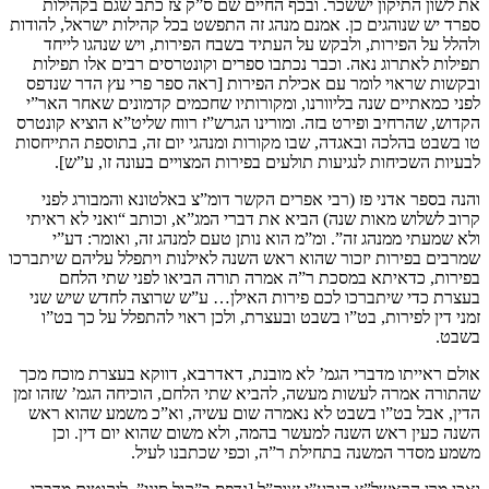
את לשון התיקון יששכר. ובכף החיים שם ס”ק צז כתב שגם בקהילות
ספרד יש שנוהגים כן. אמנם מנהג זה התפשט בכל קהילות ישראל, להודות
ולהלל על הפירות, ולבקש על העתיד בשבח הפירות, ויש שנהגו לייחד
תפילות לאתרוג נאה. וכבר נכתבו ספרים וקונטרסים רבים אלו תפילות
ובקשות שראוי לומר עם אכילת הפירות [ראה ספר פרי עץ הדר שנדפס
לפני כמאתיים שנה בליוורנו, ומקורותיו שחכמים קדמונים שאחר האר”י
הקדוש, שהרחיב ופירט בזה. ומורינו הגרש”ז רווח שליט”א הוציא קונטרס
טו בשבט בהלכה ובאגדה, שבו מקורות ומנהגי יום זה, בתוספת התייחסות
לבעיות השכיחות לנגיעות תולעים בפירות המצויים בעונה זו, ע”ש].
והנה בספר אדני פז (רבי אפרים הקשר דומ”צ באלטונא והמבורג לפני
קרוב לשלוש מאות שנה) הביא את דברי המג”א, וכותב “ואני לא ראיתי
ולא שמעתי ממנהג זה”. ומ”מ הוא נותן טעם למנהג זה, ואומר: דע”י
שמרבים בפירות יזכור שהוא ראש השנה לאילנות ויתפלל עליהם שיתברכו
בפירות, כדאיתא במסכת ר”ה אמרה תורה הביאו לפני שתי הלחם
בעצרת כדי שיתברכו לכם פירות האילן… ע”ש שרוצה לחדש שיש שני
זמני דין לפירות, בט”ו בשבט ובעצרת, ולכן ראוי להתפלל על כך בט”ו
בשבט.
אולם ראייתו מדברי הגמ’ לא מובנת, דאדרבא, דווקא בעצרת מוכח מכך
שהתורה אמרה לעשות מעשה, להביא שתי הלחם, הוכיחה הגמ’ שזהו זמן
הדין, אבל בט”ו בשבט לא נאמרה שום עשיה, וא”כ משמע שהוא ראש
השנה כעין ראש השנה למעשר בהמה, ולא משום שהוא יום דין. וכן
משמע מסדר המשנה בתחילת ר”ה, וכפי שכתבנו לעיל.