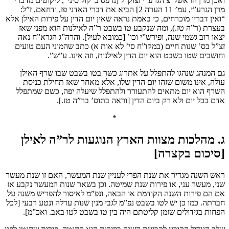
ואכן מרן הראשל”צ הגרע”י זצוק”ל [נדפס ב”קול סיני”, ליקוטים מדברי
מרן הגרע”י, עמ’ 11 הערה 2] הביא את דברי האדני פז, ודחאם, ז”ל:
“ואין דבריו מוכרחים, כי באמת נראה שאין יום הדין על פירות האילן אלא
בעצרת (ר”ה טז.), ומה שנקבע טו בשבט ר”ה לאילנות הוא מפני שאז
יצאו רוב גשמי שנה, ופירש”י וכו’ [כמובא לעיל]. והרה”ג הגרא”ח נאה
זצ”ל בס’ שנות חיים (במקו”ח סי’ לא אות א) כתב שהמוני העם טועים
וחושבים שטו בשבט הוא יום הדין לאילנות, וזה אינו. ע”ש”.
גם המנהג שנהגו להתפלל על אתרוג כשר בטו בשבט שבו שרף האילן
עולה, אינו משום שזהו יום הדין שלו, אלא מאחר שאז תחילת כניסת
השרף הוא יום מתאים להתעורר ולהתפלל שיעלה יפה, כשם שמתפלל
אדם בכל יום ולא רק ביום הדין [וראה בתוס’ בר”ה טז.].
*
ג. מהלכות מצוות הארץ הנוגעות לר”ה לאילן
[סיכום בקצרה]
ראש השנה מגדיר את שנת הפרי לעניין שנת המעשר, האם זו שנת מעשר
שני, מעשר עני, או פירות שנת שמיטה. וכן בשאר שנות המעשר נקבע אז
אם הם פירות השנה הקודמת או הבאה, ונפ”מ לאיסור להפריש משנה על
חברתה. כמו כן יש לטו בשבט נפ”מ לגבי מנין שנות ערלה ונטע רבעי [לכל
הפחות בגידולים שזמן קליטתם היה בין טו בשבט לטו באב. ואכ”מ].