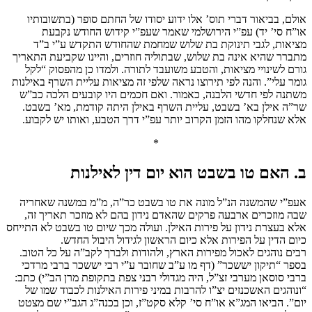
אולם, בביאור דברי תוס’ אלו ידוע יסודו של החתם סופר (בתשובותיו
או”ח סי’ יד) עפ”י הירושלמי שאמר שעפ”י קידוש החודש נקבעת
מציאות, לגבי תינוקת בת שלוש שמחמת שהחודש התקדש ע”י ב”ד
מתברר שהיא אינה בת שלוש, שבתוליה חוזרים, והיינו שקביעת התאריך
גורם לשינויי מציאות, והטבע משועבד לתורה. ולמדו כן מהפסוק “לקל
גומר עלי”. והנה לפי תירוצו נראה שלפי זה מציאות עליית השרף באילנות
משתנה לפי חדשי הלבנה, כאמור. ואם חכמים היו קובעים הלכה כב”ש
שר”ה אילן בא’ בשבט, עליית השרף באילן היתה קודמת, מא’ בשבט.
אלא שנחלקו מהו הזמן הקרוב יותר עפ”י דרך הטבע, ואותו יש לקבוע.
*
ב. האם טו בשבט הוא יום דין לאילנות
אעפ”י שהמשנה הנ”ל מונה את טו בשבט כר”ה, מ”מ במשנה שאחריה
שבה מוזכרים ארבעה פרקים שהאדם נידון בהם לא מוזכר תאריך זה,
אלא בעצרת נידון על פירות האילן. ועולה מכך שיום טו בשבט לא התייחס
כיום הדין על הפירות אלא כיום הראשון לגידול היבול החדש.
רבים נוהגים לאכול מפירות הארץ, ולהודות ולברך לקב”ה על כל הטוב.
בספר “תיקון יששכר” (דף מו ע”ב שחובר ע”י רבי יששכר ברבי מרדכי
ברבי סוסאן מערבי זצ”ל, היה מגדולי רבני צפת בתקופת מרן הב”י) כתב:
“ונוהגים האשכנזים יצ”ו להרבות במיני פירות האילנות לכבוד שמו של
יום”. הביאו המג”א או”ח סי’ קלא סקט”ז, וכן בכנה”ג הגב”י שם מצטט