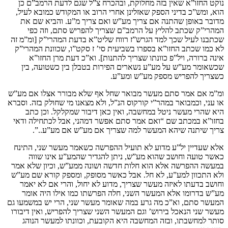
נוקט החזו”א שאין בזה מחלוקת, ובהכרח צ”ל שגם לדעת הרמב”ם כן
הוא, ומש”כ בדיני הספק שאזלינן אחרי הרוב או המקודש כמובא לעיל,
מדובר באופן שהתנה אם צריך מע”ש ואם צריך מ”ע. והביא שם את
המהרי”ק שכתב להליץ על הרמב”ם שצריך להפריש סתם, וזה כפי
שכתבנו לעיל שכך למד הגרש”ז רווח שליט”א בדעת המהרי”ק [ומ”מ זה
לא כמו שכתב החזו”א בספרו בשביעית סי’ ז סקט”ו, שכוונת המהרי”ק
אינה ברורה, ויל”פ כוונתו שצריך להתנות]. וא”כ דעת מרן החזו”א
שכשאומר מע”ש על מע”ע נשארים הפירות בטבלן בין כשטועה, בין
כשצריך להפריש מספק מע”ש ומע”ע.
ומ”מ אם אמר סתם מעשר מבואר שחל אף שלא מבורר אצלו אם מע”ש
או עני, וכמבואר במהר”י קורקוס הנ”ל, ולא מצאנו מי שחולק בזה. וסברא
היא שהרי מעשר ניטל במחשבה, ואין כאן דיבור שמקלקל. וכן כתב
בחזו”א במכתב שם “ואם אמר סתם אפשר דמהני, אבל לכתחילה ודאי
צריך שיתנה שיהא המעשר למה שצריך אם מע”ש אם מע”ע..”.
אלא שעדיין יל”ע מדוע לא תועיל ההפרשה כשאמר מעשר שני, התינח
כאשר טועה וחושב שהוא מע”ש, ניתן להגדיר שהמע”ע אינו שווה
במעשה ההפרשה אלא הוא חלות חדשה ושונה ממע”ש, וכיון שלא אמר
ולא התכוון למע”ע, לא חל. אבל כאשר מסופק, ומספק קורא שם מע”ש
וחושב בדעתו לאיזה מעשר שצריך, מדוע לא יחול, והרי אם לא יאמר
מע”ש בדרומו אלא המעשר השני, חלה הפרשתו כמו אילו היה אומר
המעשר סתם, וא”כ מה גרע במה שאומר מעשר שני, הרי יש במשמעו גם
מעשר שני הנאכל בירוש’ וגם המעשר השני שצריך להפריש, ואין דיבורו
סותר למחשבתו, ובזה המחשבה היא הקובעת, וכוונתו למעשר הנוהג