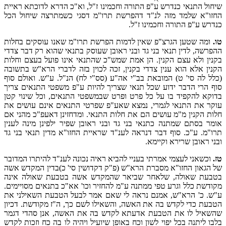
שיחול התנאי כנדרש ע"פ התורה וחכמינו ז"ל, וא"כ הדרא לדוכתא ראיית
החזו"א שלמד מזה לנ"ד דהפרשת תרו"מ דסגי כשמתרצה שיחול הכל
כנדרש ע"פ התורה וחכמינו ז"ל.
טו.
ומה שטען הגרצ"פ שאין לדמות הפרשת תרו"מ שאנו עוסקים בחלות
ההפרשה, לדין תנאי בני גד ובני ראובן שעוסק בתנאי שהוא רק דבר צדדי
בקנין ולא עצם הקנין. הן אמת שמש"כ שהתנאי אינו פועל בעצם וחלות
הקנין אלא הוא ענין צדדי בקנין, זכה לכוין בזה לדברי הרא"ש בתשובה
(כלל לה סי' ט) המובאת בב"י אה"ע (סס"י לח) הנ"ל. ע"ש. ואולם סוף
סוף הרי הדבר ידוע שכל תנאי שצריך להיות ע"פ משפטי התנאים צריך
בדוקא להקפיד בו על כל פרט ופרט שבמשפטי התנאים, וכל שינוי קטן
עוקר את התנאי לגמרי, נמצא שאע"פ שפרטי התנאים אינם עושים את
חלות הקנין מ"מ עושים הם את חלות התנאי. ומדחזינן דאעפ"כ מהני אם
אומר בסתם שמתנה כתנאי בני גד ובני ראובן שפיר ילפינן מינה לענין
תרו"מ. ע"כ. סוף דבר דנראה לענ"ד שראיית החזו"א מדין תנאי בני גד
ובני ראובן שרירא וקיימא.
טז.
וכשאני לעצמי אמרתי בעניי להביא ראיה נכונה לענ"ד להיתרו המדובר
של הגאון החזו"א מסברת הרא"ש (פ"ק דקדושין סי' כ)בדין המקדש אשה
בטבעת שאולה, שלאחר שביאר שהמקדש אשה בטבעת שאולה אינה
מקודשת כלל וגרע טפי ממתנה ע"מ להחזיר וכו' אא"כ בתנאים מסויימים.
ע"ש. כ' הרא"ש, אמנם נראה לי שאם אמר לבעל הטבעת השאילני את
הטבעת כדי לקדש בה את האשה, והשאילו לשם כך, ה"ז מקודשת. דכיון
שהשאיל לו את הטבעת אדעתא לקדש בה את האשה, אנן סהדי דגמר
בלבו ליתנה בכל יפוי לשון וכח באופן שיועיל ויהיה לו בה כח וזכות לקדש