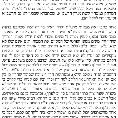
ממאה, אלא שאינו זוכר כעת פרטי ההפרשה ואינו בקי בהם, כל כה"ג
כשאומר בפה מלא ובלב שלם "שיחול הכל ככתוב בנוסח" נלפק"ד שרב
המרחק כמטחוי קשת מנדון הרשב"א, ומסתברא שבכגון דא גם הרשב"א
וסיעתו יודו להקל והבן.
אחר כתבי זאת מצאתי מרגלית יקרה ראיה ברורה למה שכתבנו בדעת
הרשב"א ממה שכתב הרשב"א גופיה במקום אחר. דהנה ידוע מה שאמרו
בגמ' סוכה (מא:) לענין מצות ד' מינים שכדי לצאת יד"ח מצוה זו צריך
שיהיו הד' מינים ממונו הפרטי של המקיים את המצוה, ואם אינם שלו לא
יצא. ע"ש. ובמס' ב"ב (קלז:) איתא דאחים שקנו אתרוג מתפיסת הבית
(ירושה קודם חלוקה) ונטלו אחד מהם לצאת בו יד"ח המצוה, אם האחים
מקפידים הם זע"ז לא יצא הנוטלו יד"ח אא"כ כל האחים יקנו לו את
חלקם באתרוג, כדי שיהא כולו של הנוטלו, וכדבעינן לכם משלכם. ע"ש.
ועפי"ז כ' הרי"ף (סוכה כ. ברי"ף) ששותפים שקנו לולב אין אחד מהם יכול
לצאת יד"ח עד ששאר השותפין יקנו לו את חלקם בלולב. ע"ש. וכ"פ
הרמב"ם (פ"ח מלולב הי"א). ומסתימת הרי"ף מוכח שסובר שהדין כן בין
אם קנו את האתרוג או הלולב לסחורה וכדו' ובין אם קנוהו כדי לקיים בו
את המצוה. בכל אופן אין אחד מהשותפין יכול לצאת בו יד"ח עד שכ"א
יקנה לו את חלקו בו וכמו שביאר בכוונתם אאמו"ר הגה"ח שליט"א
בשו"ת שערי ציון כת"י (חאה"ע סי' יב לערך). וכדמוכח כן גם בראשונים.
אבל הרשב"א בב"ב שם (קלז: ד"ה אם) כ' דההיא דב"ב מיירי שקנו את
האתרוג להריח בו או לאכלו, לכן כדי לצאת יד"ח המצוה צריך שכ"א יקנה
את חלקו באתרוג למי שנוטלו לצאת בו, אבל אם קנוהו יחד לשם מצוה, כל
אחד מהשותפים יכול לצאת בו ושפיר קרינא ביה ולקחתם לכם, דבכל כי
הא אמרינן דיש ברירה. שהרי בשעה שנשתתפו וקנוהו לשם מצוה יודעים