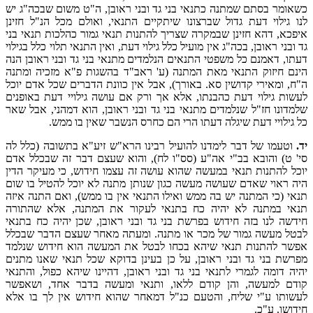
כשאומר בסתם שמתנה כתנאי בני גד ובני ראובן, ה"ט משום שבכה"ג יש
לנו גילוי דעת גדול שברצונו שיתקיים התנאי, ואולם מכל הנ"ל חזינן
איפכא, דהא חזינן שבמקרה שצריך להתנות תנאי גמור כהלכות תנאי בני
גד ובני ראובן, בכה"ג אין מועיל כלל גילוי דעת, ואין התנאי תלוי כלל בגילוי
דעתו, דאמנם כל משפטי התנאים הנלמדים מתנאי בני גד ובני ראובן הנה
הינם חיזוק התנאי מאת המתנה (ע' ראב"ד בהשגות פ"א מזכיה ומתנה
ה"ח, ומאירי קדושין סא. באורך), אבל אין כוונת הדברים שכל אדם יוכל
לעשות גילוי דעת כהבנתו, אלא אך ורק אם עושה גילויי דעת באופנים
שלמדונו חז"ל שנלמדים מתנאי בני גד ובני ראובן, הוא דמהני, אבל שאר
כל גילויי דעת שיגלה דעתו הרי הם כחרס הנשבר שאין בו ממש.
יד.
וטעמו של דבר לימדנו להועיל רבינו הרא"ש זיע"א בתשובה (כלל לה
סי' ט) והובא בב"י אה"ע (סס"ו לח), והוא שעצם דבר זה שבכלל אדם
יוכל להתנות תנאי במעשה שהוא עושה זה עצמו חידוש, כי מעיקר הדין
היה ראוי שאדם שעושה מעשה כגון שנותן מתנה לא יוכל להטיל בו שום
תנאי (כי המתנה יש בה ממש ואילו התנאי אין בו ממש), ואם התנה איזה
תנאי במתנה לא יהיה כח בתנאי לעקור את המתנה, אלא שהתורה
חידשה לנו בזה חידוש בפרשת בני גד ובני ראובן, שכן יהיה כח בתנאי
לבטל מעשה גמור של מכר או מתנה. ומעתה מאחר שעצם הדבר שבכלל
אפשר להתנות תנאי שיהא בכחו לבטל את המעשה הוא חידוש שנלמד
מפרשת בני גד ובני ראובן, על כן בעינן בדוקא שכל תנאי שאנו מתנים
יהיה דומה לגמרי לתנאי בני גד ובני ראובן, דהיינו שיהא כפול, והתנאי
קודם למעשה, והן קודם ללאו, ותנאי ומעשה בדבר אחד, ושאפשר
לעשותו ע"י שליח, והטעם כנ"ל דמאחר שהוא חידוש אין לך בו אלא
חידושו. ע"כ.