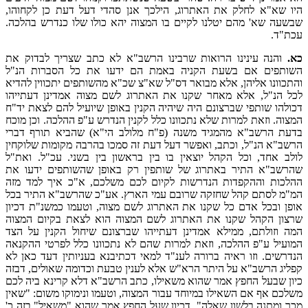
היו שא"א לחלק את האתרוג, הילכך אנן סהדי דעל דעת כן לקחוהו,
שבשעה שא' מהם יטלנו לקיים בו המצוה יהא כולו שלו כנדרש בהלכה.
עכת"ד.
כא.
והנה עינינו הרואות שרבינו הרשב"א לא כתב שצריך לבדוק את
השותפים אם בשעת הקניה באמת הם ידעו את כל הסברות הנ"ל
והתכוונו אליהן, אלא מבואר דס"ל שא"צ שכ"א מהשותפים יתכווין להדיא
לכל הנ"ל, אלא מאחר שקנו את האתרוג לשם מצוה אמדינן דעתייהו
דכולהו שותפי שברצונם היה שיהיה הקנין באופן שיועיל להם לצאת יד"ח
המצוה. וזאת למרות שלא נתכוונו כלל לקנין הנדרש ע"פ ההלכה. וכן מוכח
בדעת הרשב"א מהמגיד משנה (פ"ח מלולב הי"א) שהביא תורף דברי
הרשב"א הנ"ל, וכתב, ואפשר דעל דעת זה סמכו בהרבה מקומות שלוקחין
לולב אחד, וכל הקהל יוצאין בו בין בראשון בין בשני. עכ"ל. ואת"ל
שהרשב"א התיר באתרוג של שותפין רק באופן שהשותפים ידעו את
ההלכות וההקפדות הנדרשות לקיום לכם משלכם, א"כ איך למד מזה
המ"מ לסתם קהל שחזקה שרובם עמי הארץ. אע"כ שהרשב"א התיר בכל
אופן ובכל אדם כל שקנו את האתרוג לשם מצוה, וטעמו כמשנ"ת דכיון
שרצון הקהל שקנו את האתרוג לשם המצוה הוא לצאת בקיום המצוה
המה וזולתם, ממילא אמדינן דעתייהו שברצונם שיחול הקנין על הצד
המועיל ע"פ ההלכה, וזאת למרות שהם לא נתכוונו כלל לפרטי ההקנאה
הנדרשים. וזו ראיה ברורה לענ"ד למאי דכתיבנא בעניותין דעד כאן לא
קפליג הרשב"א על היתר הרא"ש אלא לענין טבעת וכדומה שאולים, דבזה
כיון שבעל החפץ אמר שהוא משאילו, כתב הרשב"א דלא קרינא ביה לכם
משלכם אף אם השאילו במיוחד עבור המצוה, וטעמו ונימוקו משום: "שאין
מכר ומתנה בלשון שאלה", דכיון שעל החפץ אמר שהוא "משאיל" בזה כ'