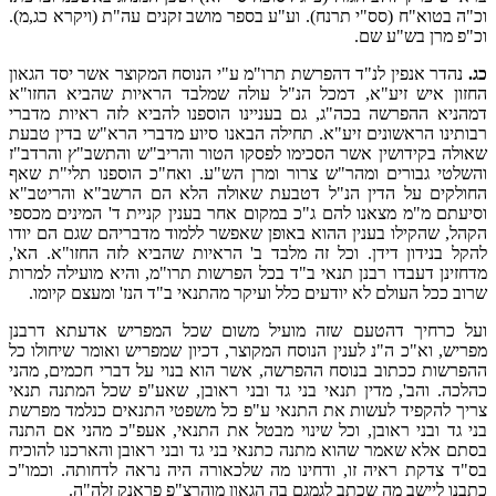
וכ"ה בטוא"ח (סס"י תרנח). וע"ע בספר מושב זקנים עה"ת (ויקרא כג,מ).
וכ"פ מרן בש"ע שם.
כג.
נהדר אנפין לנ"ד דהפרשת תרו"מ ע"י הנוסח המקוצר אשר יסד הגאון
החזון איש זיע"א, דמכל הנ"ל עולה שמלבד הראיות שהביא החזו"א
דמהניא ההפרשה בכה"ג, גם בעניינו הוספנו להביא לזה ראיות מדברי
רבותינו הראשונים זיע"א. תחילה הבאנו סיוע מדברי הרא"ש בדין טבעת
שאולה בקידושין אשר הסכימו לפסקו הטור והריב"ש והתשב"ץ והרדב"ז
והשלטי גבורים ומהר"ש צרור ומרן הש"ע. ואח"כ הוספנו תלי"ת שאף
החולקים על הדין הנ"ל דטבעת שאולה הלא הם הרשב"א והריטב"א
וסיעתם מ"מ מצאנו להם ג"כ במקום אחר בענין קניית ד' המינים מכספי
הקהל, שהקילו בענין ההוא באופן שאפשר ללמוד מדבריהם שגם הם יודו
להקל בנידון דידן. וכל זה מלבד ב' הראיות שהביא לזה החזו"א. הא',
מדחזינן דעבדו רבנן תנאי ב"ד בכל הפרשות תרו"מ, והיא מועילה למרות
שרוב ככל העולם לא יודעים כלל ועיקר מהתנאי ב"ד הנז' ומעצם קיומו.
ועל כרחיך דהטעם שזה מועיל משום שכל המפריש אדעתא דרבנן
מפריש, וא"כ ה"נ לענין הנוסח המקוצר, דכיון שמפריש ואומר שיחולו כל
ההפרשות ככתוב בנוסח ההפרשה, אשר הוא בנוי על דברי חכמים, מהני
כהלכה. והב', מדין תנאי בני גד ובני ראובן, שאע"פ שכל המתנה תנאי
צריך להקפיד לעשות את התנאי ע"פ כל משפטי התנאים כנלמד מפרשת
בני גד ובני ראובן, וכל שינוי מבטל את התנאי, אעפ"כ מהני אם התנה
בסתם אלא שאמר שהוא מתנה כתנאי בני גד ובני ראובן והארכנו להוכיח
בס"ד צדקת ראיה זו, ודחינו מה שלכאורה היה נראה לדחותה. וכמו"כ
כתבנו ליישב מה שכתב לגמגם בה הגאון מוהרצ"פ פראנק זלה"ה.