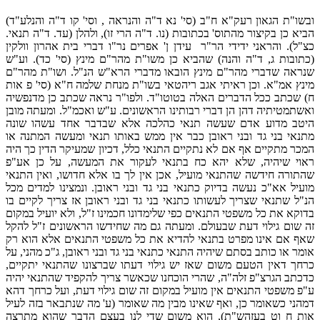
ובשו"ת הגאון רעק"א ח"ב (סי' נא ד"ה והנראה , וסי' קו ד"ה והנלע"ד)
הביא כן בקיצור מהתוס' בכתובות (נו. ד"ה הרי זו), ולהלן (עד. ד"ה תנאי.
כצ"ל). והראני ידידי הר"ר עידן ן' אפרים נר"ו דברי בית אהרון וולקין
(כתובות ג, ד"ה והנה) שהביא כן משו"ת מהר"ם מינץ (סי' כד). וע"ש
שנראה שדברי מהר"ם מינץ הובאו מדברי הרא"ש הנ"ל. ושו"ת מהר"ם
מינץ אמ"א. וכן ראיתי אגב ריהטאי בשו"ת מנחת שלמה ח"א (סי' פ אות
ח) שכתב ככל הדברים האלה בטוטו"ד. ולפו"ר נראה שכתב כן מדנפשיה
ואשתמטיתיה דהן הן דברי רבותינו הראשונים. ע"ש ואכמ"ל. ומעתה מובן
היטב מדוע אדם שעשה תנאי כהלכה אלא שבדבר אחד עשהו שונה
מתנאי בני גד ובני ראובן כבר אין ממש באותו תנאי ומעשה המתנה או
המכר מתקיים אף אם לא נתקיים התנאי כלל, דכיון שמעיקר הדין כך היה
ראוי שיהיה, שלא יהא כח בתנאי לעקור את המעשה, על כן אע"פ
שהתורה חידשה שהתנאי מועיל, אכן אין לך בו אלא חדושו, ואין התנאי
מועיל אא"כ נעשה בדיוק כתנאי בני גד ובני ראובן. ונמצינו למדים מכל
הנ"ל שתנאי שצריך לעשותו כתנאי בני גד ובני ראובן אז צריך לקיים בו
בדוקא את כל משפטי התנאים כפי שלימדונו חכמינו ז"ל, ולא יועיל במקום
זה שום גילוי דעת שבעולם. ומעתה גם מה שחידשו הראשונים ז"ל להקל
שאף אם אינו מפרט בתנאי להדיא את כל משפטי התנאים אלא הוא רק
אומר או כותב בסתם שיהיה התנאי כתנאי בני גד ובני ראובן, ג"כ מהני, על
כרחך דאין הטעם משום שאז יש גילוי דעתו שברצונו שהתנאי יתקיים,
כדכתב הגרצ"פ זלה"ה, שהרי הוכחנו שכאשר צריך להקפיד שהתנאי יהיה
ע"פ משפטי התנאים אין מועיל במקום זה שום גילוי דעת, ועל כרחך דהא
דמהני כשאומר כן, ואף שאינו מבין מה שאומר (ע' מה שנתבאר בזה לעיל
אות ח וט בעזהש"ת), הוא משום שדי לנו בעצם הדבר שהוא מתרצה