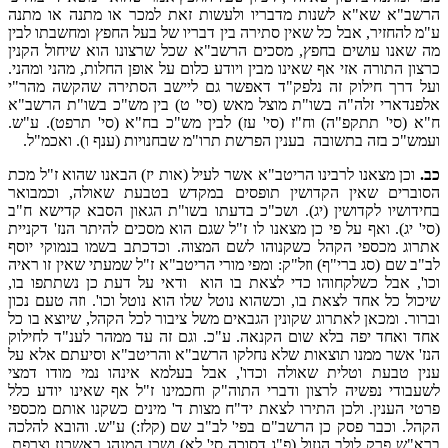
הרשב"א שא"א לשנות מדבריו ולעשות זאת למכר או מתנה או מתנה
ע"מ להחזיר, אבל כל שאין סתירה בין דבריו של בעל החפץ ומחשבתו לבין
מה שאנו עושים בחפץ, מסכים הרשב"א שכל שרצונו הוא שיחול הקנין
כרצון התורה אזי אף שאינו מבין ויודע כלום על אופן החלות, מהני ומהני.
ועל דרך חילוק זה נלפק"ד דאפשר גם ליישב הסתירה שהקשה מהר"י
אלפנדארי זלה"ה בשו"ת מוצל מאש (סי' ט) בין מש"כ בשו"ת הרשב"א
ח"א (סי' תתקפ"ה) וח"ז (סי' עז) לבין מש"כ בח"א (סי' תרפט). ע"ש.
ועמש"כ בזה בתשובה בענין הפרשת תרו"מ שבחנויות (ענף ו). ואכמ"ל.
כב.
וכן מצאנו לרבינו הריטב"א אשר לעיל (אות יז) הבאנו שהוא ז"ל מכת
הסוברים שאין הקדושין תופסים במקדש בטבעת שאולה, וכמבואר
בחידושיו לקדושין (יג). ושכ"כ בדעתו בשו"ת הגאון הסבא קדישא ח"ב
(סי' יג). ואף על פי כן מצאנו לו ז"ל שגם הוא מסכים להיתר הנז' דקניית
אתרוג מכספי הקהל כשקנוהו לשם המצוה. וכדכתב בשמו בנמוקי יוסף
לב"ב שם (סג ברי"ף) וזל"ק: ומפי מורי הריטב"א ז"ל שמעתי שאין זו ראיה
וכו', אבל כשלקחוהו כדי לצאת בו הוא ודאי על דעת כן נשתתפו בו,
שיכול כל אחד לצאת בו, וכשהוא נוטל שלו הוא נוטל וכו'. וזה טעם נכון
וברור. ומכאן לאתרוג שקונין הגבאים משל ציבור לכל הקהל, שיוצא בו כל
אחד ואחד יפה בלא שום הקנאה. ע"כ. וגם זה עד ממהר לענ"ד לחילוק
הנז' אשר ממנו תוצאות שלא נחלקו הרשב"א והריטב"א וסיעתם אלא על
ענין טבעת וטלית שאולה וכדו', אבל בעלמא אינהו נמי מודו דמצי
לשעבודי נפשיה לרצון ודברי התוה"ק וחכמינו ז"ל אף שאינו יודע כלל
פרטי הענין. ולכן התירו לצאת יד"ח מצות ד' מינים כשקנו אותם מכספי
הקהל. וכבר פסק כן הרשב"ם בפי' לב"ב שם (קלז:) ע"ש. והובא להלכה
ברא"ש פרק לולב הגזול (פ"ג דסוכה סי' לא) ושכן המנהג באשכנז וצרפת.