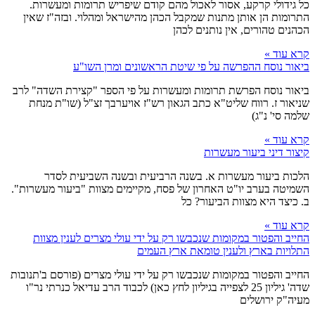
כל גידולי קרקע, אסור לאכול מהם קודם שיפריש תרומות ומעשרות.
התרומות הן אותן מתנות שמקבל הכהן מהישראל ומהלוי. ובזה"ז שאין
הכהנים טהורים, אין נותנים לכהן
קרא עוד »
ביאור נוסח ההפרשה על פי שיטת הראשונים ומרן השו"ע
ביאור נוסח הפרשת תרומות ומעשרות על פי הספר "קצירת השדה" לרב
שניאור ז. רווח שליט"א כתב הגאון רש"ז אויערבך זצ"ל (שו"ת מנחת
שלמה סי' נ"ג)
קרא עוד »
קיצור דיני ביעור מעשרות
הלכות ביעור מעשרות א. בשנה הרביעית ובשנה השביעית לסדר
השמיטה בערב יו"ט האחרון של פסח, מקיימים מצוות "ביעור מעשרות".
ב. כיצד היא מצוות הביעור? כל
קרא עוד »
החייב והפטור במקומות שנכבשו רק על ידי עולי מצרים לענין מצוות
התלויות בארץ ולענין טומאת ארץ העמים
החייב והפטור במקומות שנכבשו רק על ידי עולי מצרים (פורסם ב'תנובות
שדה' גיליון 25 לצפייה בגיליון לחץ כאן) לכבוד הרב עדיאל כנרתי נר"ו
מעיה"ק ירושלים