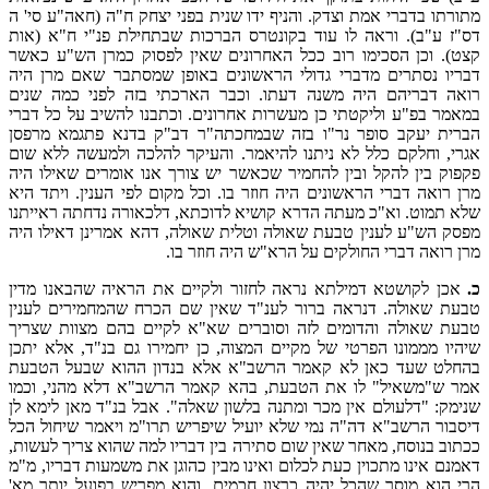
מתורתו בדברי אמת וצדק. והניף ידו שנית בפני יצחק ח"ה (חאה"ע סי' ה
דס"ז ע"ב). וראה לו עוד בקונטרס הברכות שבתחילת פנ"י ח"א (אות
קצט). וכן הסכימו רוב ככל האחרונים שאין לפסוק כמרן הש"ע כאשר
דבריו נסתרים מדברי גדולי הראשונים באופן שמסתבר שאם מרן היה
רואה דבריהם היה משנה דעתו. וכבר הארכתי בזה לפני כמה שנים
במאמר בפ"ע וליקטתי כן מעשרות אחרונים. וכתבנו להשיב על כל דברי
הברית יעקב סופר נר"ו בזה שבמחכתה"ר דב"ק בדנא פתגמא מרפסן
אגרי, וחלקם כלל לא ניתנו להיאמר. והעיקר להלכה ולמעשה ללא שום
פקפוק בין להקל ובין להחמיר שכאשר יש צורך אנו אומרים שאילו היה
מרן רואה דברי הראשונים היה חוזר בו. וכל מקום לפי הענין. ויתד היא
שלא תמוט. וא"כ מעתה הדרא קושיא לדוכתא, דלכאורה נדחתה ראייתנו
מפסק הש"ע לענין טבעת שאולה וטלית שאולה, דהא אמרינן דאילו היה
מרן רואה דברי החולקים על הרא"ש היה חוזר בו.
כ.
אכן לקושטא דמילתא נראה לחזור ולקיים את הראיה שהבאנו מדין
טבעת שאולה. דנראה ברור לענ"ד שאין שם הכרח שהמחמירים לענין
טבעת שאולה והדומים לזה וסוברים שא"א לקיים בהם מצוות שצריך
שיהיו מממונו הפרטי של מקיים המצוה, כן יחמירו גם בנ"ד, אלא יתכן
בהחלט שעד כאן לא קאמר הרשב"א אלא בנדון ההוא שבעל הטבעת
אמר ש"משאיל" לו את הטבעת, בהא קאמר הרשב"א דלא מהני, וכמו
שנימק: "דלעולם אין מכר ומתנה בלשון שאלה". אבל בנ"ד מאן לימא לן
דיסבור הרשב"א דה"ה נמי שלא יועיל שיפריש תרו"מ ויאמר שיחול הכל
ככתוב בנוסח, מאחר שאין שום סתירה בין דבריו למה שהוא צריך לעשות,
דאמנם אינו מתכוין כעת לכלום ואינו מבין כהוגן את משמעות דבריו, מ"מ
הרי הוא מוסר שהכל יהיה כרצון חכמים, והוא מפריש בפועל יותר מא'