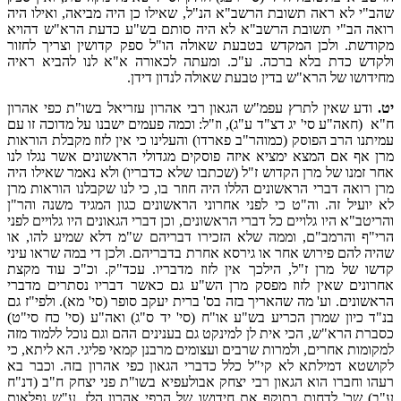
שהב"י לא ראה תשובת הרשב"א הנ"ל, שאילו כן היה מביאה, ואילו היה
רואה הב"י תשובת הרשב"א לא היה סותם בש"ע כדעת הרא"ש דהויא
מקודשת. ולכן המקדש בטבעת שאולה הו"ל ספק קדושין וצריך לחזור
ולקדש כדת בלא ברכה. ע"כ. ומעתה לכאורה א"א לנו להביא ראיה
מחידושו של הרא"ש בדין טבעת שאולה לנדון דידן.
יט.
ודע שאין לתרץ עפמ"ש הגאון רבי אהרון עזריאל בשו"ת כפי אהרון
ח"א (חאה"ע סי' יג דצ"ד ע"ג), וז"ל: וכמה פעמים ישבנו על מדוכה זו עם
עמיתנו הרב הפוסק (כמוהר"ב פארדו) והעלינו כי אין לזוז מקבלת הוראות
מרן אף אם המצא ימציא איזה פוסקים מגדולי הראשונים אשר נגלו לנו
אחר זמנו של מרן הקדוש ז"ל (שכתבו שלא כדבריו) ולא נאמר שאילו היה
מרן רואה דברי הראשונים הללו היה חוזר בו, כי לנו שקבלנו הוראות מרן
לא יועיל זה. וה"ט כי לפני אחרוני הראשונים כגון המגיד משנה והר"ן
והריטב"א היו גלויים כל דברי הראשונים, וכן דברי הגאונים היו גלויים לפני
הרי"ף והרמב"ם, וממה שלא הזכירו דבריהם ש"מ דלא שמיע להו, או
שהיה להם פירוש אחר או גירסא אחרת בדבריהם. ולכן די במה שראו עיני
קדשו של מרן ז"ל, הילכך אין לזוז מדבריו. עכד"ק. וכ"כ עוד מקצת
אחרונים שאין לזוז מפסק מרן הש"ע גם כאשר דבריו נסתרים מדברי
הראשונים. וע' מה שהאריך בזה בס' ברית יעקב סופר (סי' מא). ולפי"ז גם
בנ"ד כיון שמרן הכריע בש"ע או"ח (סי' יד ס"ג) ואה"ע (סי' כח סי"ט)
כסברת הרא"ש, הכי אית לן למינקט גם בענינים ההם וגם נוכל ללמוד מזה
למקומות אחרים, ולמרות שרבים ועצומים מרבנן קמאי פליגי. הא ליתא, כי
לקושטא דמילתא לא קי"ל כלל כדברי הגאון כפי אהרון בזה. וכבר בא
רעהו וחברו הוא הגאון רבי יצחק אבולעפיא בשו"ת פני יצחק ח"ב (דנ"ח
ע"ב) שכ' לדחות בתוקף את חידושו של הכפי אהרון הלז. ע"ש נפלאות