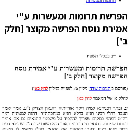
תרומות ומעשרות
ה
פרשת תרומות ומעשרות ע"י
אמירת נוסח הפרשה מקוצר [חלק
ב']
י״ב בכסלו תשפ״ו
הפרשת תרומות ומעשרות ע"י אמירת נוסח
הפרשה מקוצר [חלק ב']
(פורסם ב'
תנובות שדה
' גיליון 26 לצפייה בגיליון
לחץ כאן
)
לחלק א' של המאמר
לחץ כאן
יג.
ובתר דסגידנא קמיה דיקר אורייתיה דהגאון הצדיק נ"ע, אמר יאמר
העבד דתלי רבינו תניא בדלא תניא במחכתה"ר. דהנה למטוניה דמר
דה"ט דמהני במקום שצריך להקפיד על משפטי התנאים גם אם אומר
בסתם שמתנה כתנאי בני גד ובני ראובן הוא משום שבכה"ג יש גילוי דעת
ברור שזהו רצונו ודעתו להתנות את התנאי, לפי"ז תיקשי לן קושיא