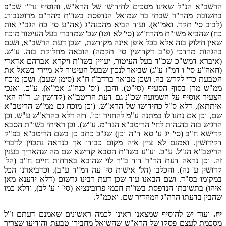
הרשב"א הנ"ל שאינו מסכים לחידושו של הרא"ש, והוסיף נר"ו שכ"פ
בתשובת מהר"ר שבתי בר שמואל הנדפסת בשו"ת מהר"ם מרוטנבורג
(לבוב סי' תקד. ואמ"א). ועוד הביא מהכנה"ג (אה"ע סי' כח הגב"י אות
כח) שהביא משו"ת מהרח"ש (סי' לא וטו) שכ' שמדברי בעל העיטור מוכח
שאין חילוק בזה אלא בכל אופן אינה מקודשת, ושכן דעת הרשב"א, ושגם
בהגהות מרדכי (פ"ב דקדושין סי' תקמה) הובאה מחלוקת בזה. ע"ש.
(איברא דמש"כ שכ"ד בעל העיטור, יעויין בשו"ת ויקרא אברהם אדאדי
(חאה"ע סי' ו דמ"ז ע"ג) שביאר לנכון שבעל העיטור לא מיירי בשאל את
הטבעת כדי לקדש בה. ושכן מבואר ברדב"ז ח"א (סימן שעב). ושכן מוכח
ממ"ש מרן בסוף הסעיף (סי"ט). והבן. (וס' כנה"ג אמ"א). ע"כ. ואנכי
הצעיר אוסיף על השמועה שכ"נ גם דעת הריטב"א (קדושין יג. ד"ה האי
איתתא), דלא ס"ל כחידושו של הרא"ש. (וכן מוכח גם ממ"ש הריטב"א
שם, וכן אם נתנו לו במתנה ע"מ להחזיר וכו'. דזה דלא כהרא"ש ע"ש. וכן
הרגיש בזה בהגהות לחי' הריטב"א הנד"מ. ע"ש). וכן ראיתי בשו"ת הסבא
קדישא ח"ב (סי' יג ע' סא ד"ה וכן) שג"כ כתב כן בשם הריטב"א בפ"ק
דקידושין. ואמנם לא ציין איה מקום כבודו אך כנראה נתכוין לדברי
הריטב"א הנ"ל. ע"כ. וע"ע בשו"ת הסבא קדישא שם מה שהאריך בענין
זה. וכן נראה דעת הר"ר דוד ב"ר לוי שהובא בארחות חיים ח"ב (הל'
קדושין ע' נה). והכלבו (הל' אישות סי' עה דמ"ד ע"ב). וכדביארנו הכל
במקומו בס"ד. ושם הבאנו עוד שכן דעת רבינו גרשום (דלא ידענא מאן
איהו) בתשובתו הנדפסת בשו"ת חכמי פרובינציא (סי' ו ע' לב), ודלא כמו
שהבין בדעתו הרה"ג המהדיר שם. ואכמ"ל.
יח.
ועוד יש להוסיף שמצאנו ראינו לכמה ראשונים שאמנם דעתם ז"ל
מסכמת לעצם פסקו של הרא"ש שהשואל מחבירו טבעת והודיעו שצריך