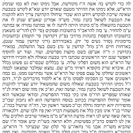
לה כדי לקדש בה אשה ה"ז מקודשת, אבל נימקו זאת לא כמו שנימק
הרא"ש, אלא נימקו את ההיתר מטעם שאדם יודע שא"א לקדש בטבעת
שאינה שייכת למקדש ויודע הוא שכדי שיחולו הקדושין צריך הוא להקנות
את הטבעת לשואל בקנין גמור, מש"ה אמרינן שאע"פ שנתן לו את
הטבעת בהשאלה מ"מ כוונתו היתה ליתנה לו או במתנה גמורה או במתנה
ע"מ להחזיר. ע' בזה להראב"ד בתשובות ופסקים (סי' לד) להר"ש משאנץ
בתשובתו הנדפסת בהגהות מרדכי (פ"ק דקדושין סי' תקמה) ובתשובות
מיימוניות (סדר נשים סי' יח), באבודרהם (דיני קדושין עמוד שנט),
בארחות חיים ח"ב (הל' קדושין ע' נה) בשם בעל ההשלמה, במאירי
(קדושין ו: ד"ה אע"פ) בשם מקצת מפרשים, ועוד. ועוד יש להוסיף
דאפשר שגם יתר הראשונים שכתבו דיני טבעת שאולה ולא הזכירו חידושו
של הרא"ש הוא משום דפליגי עליה. ע' בכללים שבסו"ס גט פשוט (כלל
ד). איברא שרק מקופיא ראיתי מ"ש שם. נמצא שמלבד שמצאנו לכמה
ראשונים שחלקו על עצם פסקו של הרא"ש אשר נסתייענו ממנו, גם כמה
ראשונים אשר כן הסכימו לפסקו מ"מ א"א ללמוד מדבריהם לנ"ד, דהם
ז"ל נימקו ההיתר בטבעת שאולה משום שהמשאיל יודע שצריך להקנות
את הטבעת לשואל בקנין גמור, ועושה זאת, וא"כ אין מזה שום ראיה לנ"ד
שאותו שמפריש תרו"מ אינו בקי בסדר ההפרשות, ובודאי שכאשר הוא
אומר שיחולו ההפרשות ככתוב בנוסח ההפרשה הוא לא נתכוון שכו"כ
מהפירות יהא תרומה גדולה וכו"כ מעשר ראשון וכו', דה"ה שיועיל בכה"ג,
שהרי בנ"ד אינו מבין כלל את משמעות דבריו ואין פיו ולבו שוים. דלכאורה
נראה שאף שיש לנו ראיה מדעת הרא"ש מ"מ מאחר שרבים חולקים עליו
אין לנו לתפוס כדב"ק בפשיטות, הלא תראה בשו"ת יביע אומר ח"ו שם
שהביא משו"ת אבני נזר (חאה"ע סי' קלו) שכ' שבעיקר ד' הרא"ש,
הרשב"א בתשובה ח"ד (סי' רעג) חולק וס"ל שאינה מקודשת, ואין ספק