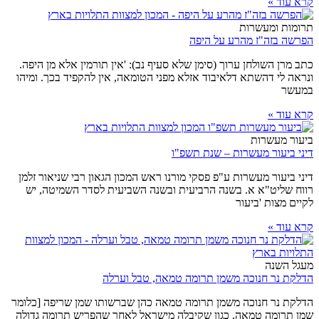
קרא עוד »
תרומות ומעשרות
הפרשה בזה"ז מהרע על היפה
כתב מרן השולחן ערוך (סימן שלא סעיף נב): 'אין תורמין אלא מן היפה.
ונראה לי דהשתא דלאיבוד אזלא מפני הטומאה, אין להקפיד בכך. ומיהו
במעשר
קרא עוד »
ביעור מעשרות
דיני ביעור מעשרות – שנת תשפ"ו
דיני ביעור מעשרות ע"פ פסקי מורנו ראש המכון הגאון רבי שניאור זלמן
רווח שליט"א א. בשנה הרביעית ובשנה השביעית לסדר השמיטה, יש
לקיים מצות 'ביעור
קרא עוד »
מעגל השנה
הדלקת נר חנוכה משמן תרומה טמאה, טבל וערלה
הדלקת נר חנוכה משמן תרומה טמאה כהן שברשותו שמן שריפה [כלומר
שמן תרומה טמאה, כגון שקיבלה מישראל לאחר שהפריש תרומה גדולה