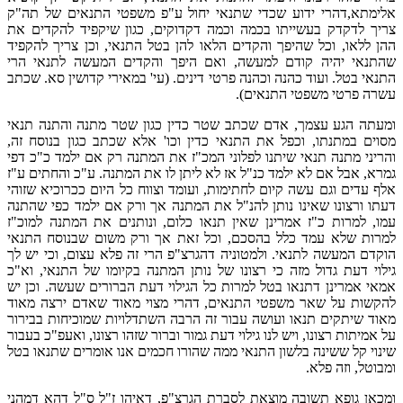
אלימתא,דהרי ידוע שכדי שתנאי יחול ע"פ משפטי התנאים של תה"ק
צריך לדקדק בעשייתו בכמה וכמה דקדוקים, כגון שיקפיד להקדים את
ההן ללאו, וכל שהיפך והקדים הלאו להן בטל התנאי, וכן צריך להקפיד
שהתנאי יהיה קודם למעשה, ואם היפך והקדים המעשה לתנאי הרי
התנאי בטל. ועוד כהנה וכהנה פרטי דינים. (עי' במאירי קדושין סא. שכתב
עשרה פרטי משפטי התנאים).
ומעתה הגע עצמך, אדם שכתב שטר כדין כגון שטר מתנה והתנה תנאי
מסוים במתנתו, וכפל את התנאי כדין וכו' אלא שכתב כגון בנוסח זה,
והריני מתנה תנאי שיתנו לפלוני המכ"ז את המתנה רק אם ילמד כ"כ דפי
גמרא, אבל אם לא ילמד כנ"ל אז לא ליתן לו את המתנה. ע"כ והחתים ע"ז
אלף עדים וגם עשה קיום לחתימות, ועומד וצווח כל היום ככרוכיא שזוהי
דעתו ורצונו שאינו נותן להנ"ל את המתנה אך ורק אם ילמד כפי שהתנה
עמו, למרות כ"ז אמרינן שאין תנאו כלום, ונותנים את המתנה למוכ"ז
למרות שלא עמד כלל בהסכם, וכל זאת אך ורק משום שבנוסח התנאי
הוקדם המעשה לתנאי. ולמטוניה דהגרצ"פ הרי זה פלא עצום, וכי יש לך
גילוי דעת גדול מזה כי רצונו של נותן המתנה בקיומו של התנאי, וא"כ
אמאי אמרינן דתנאו בטל למרות כל הגילוי דעת הברורים שעשה. וכן יש
להקשות על שאר משפטי התנאים, דהרי מצוי מאוד שאדם ירצה מאוד
מאוד שיתקים תנאו ועושה עבור זה הרבה השתדלויות שמוכיחות בבירור
על אמיתות רצונו, ויש לנו גילוי דעת גמור וברור שזהו רצונו, ואעפ"כ בעבור
שינוי קל ששינה בלשון התנאי ממה שהורו חכמים אנו אומרים שתנאו בטל
ומבוטל, וזה פלא.
ומכאן גופא תשובה מוצאת לסברת הגרצ"פ, דאיהו ז"ל ס"ל דהא דמהני