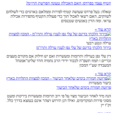
קטיף עצמי בפרדס: האם האכילה טעונה הפרשת תרו״מ?
שאלה: בעל פרדס שעושה קטיף לפירות וממלאם בארגזים כדי לשולחם
לשווקים, האם רשאי לאכול תוך כדי פעולת הקטיף מהפירות אכילת
עראי. ומה הדין באנשים שנכנסים
קרא עוד »
ערלה ונטע רבעי
בירור הלכתי בדינם של עלי גפן לענין ערלה ותרו"מ
דין עלי גפן בערלה ותרומות ומעשרות ואם יש חילוק אם מקורם מעצים
זכריים ו תמוז תשפ"ה לכבוד ידידי הרב נחמיה חדד שליט"אמנהל
המעבדה שע"י המכון
קרא עוד »
ביעור מעשרות
פרוטה חמורה בימים שלאחר הביעור
הנה מיד לאחר הביעור מצוי על פי רוב תרומות ומעשרות בירקות ומעט
מסוגי פירות המקדימים. ואילו דגן תירוש ויצהר אינם בנמצא בדרך כלל.
וק"ו יין