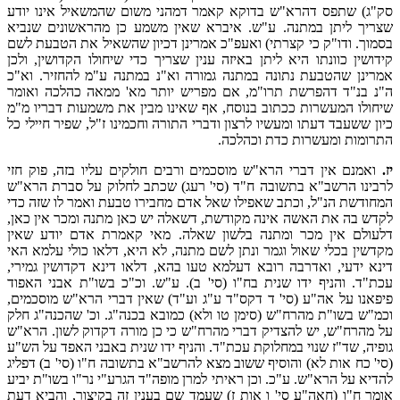
סק"ג) שתפס דהרא"ש בדוקא קאמר דמהני משום שהמשאיל אינו יודע
שצריך ליתן במתנה. ע"ש. איברא שאין משמע כן מהראשונים שנביא
בסמוך. ודו"ק כי קצרתי) ואעפ"כ אמרינן דכיון שהשאיל את הטבעת לשם
קידושין כוונתו היא ליתן באיזה ענין שצריך כדי שיחולו הקדושין, ולכן
אמרינן שהטבעת נתונה במתנה גמורה וא"נ במתנה ע"מ להחזיר. וא"כ
ה"נ בנ"ד דהפרשת תרו"מ, אם מפריש יותר מא' ממאה כהלכה ואומר
שיחולו המעשרות ככתוב בנוסח, אף שאינו מבין את משמעות דבריו מ"מ
כיון ששעבד דעתו ומעשיו לרצון ודברי התורה וחכמינו ז"ל, שפיר חיילי כל
התרומות ומעשרות כדת וכהלכה.
יז.
ואמנם אין דברי הרא"ש מוסכמים ורבים חולקים עליו בזה, פוק חזי
לרבינו הרשב"א בתשובה ח"ד (סי' רעג) שכתב לחלוק על סברת הרא"ש
המחודשת הנ"ל, וכתב שאפילו שאל אדם מחבירו טבעת ואמר לו שזה כדי
לקדש בה את האשה אינה מקודשת, דשאלה יש כאן מתנה ומכר אין כאן,
דלעולם אין מכר ומתנה בלשון שאלה. מאי קאמרת אדם יודע שאין
מקדשין בכלי שאול וגמר ונתן לשם מתנה, לא היא, דלאו כולי עלמא האי
דינא ידעי, ואדרבה רובא דעלמא טעו בהא, דלאו דינא דקדושין גמירי,
עכת"ד. והניף ידו שנית בח"ו (סי' ב). ע"ש. וכ"כ בשו"ת אבני האפוד
פיפאנו על אה"ע (סי' ד דקס"ד ע"ג וע"ד) שאין דברי הרא"ש מוסכמים,
וכמ"ש בשו"ת מהרח"ש (סימן טו ולא) כמובא בכנה"ג. וכ' שהכנה"ג חלק
על מהרח"ש, יש להצדיק דברי מהרח"ש כי כן מורה דקדוק לשון. הרא"ש
גופיה, שד"ז שנוי במחלוקת עכת"ד. והניף ידו שנית באבני האפד על הש"ע
(סי' כח אות לא) והוסיף ששוב מצא להרשב"א בתשובה ח"ו (סי' ב) דפליג
להדיא על הרא"ש. ע"כ. וכן ראיתי למרן מופה"ד הגרע"י נר"ו בשו"ת יביע
אומר ח"ו (חאה"ע סי' ו אות ז) שעמד שם בענין זה בקיצור, והביא דעת