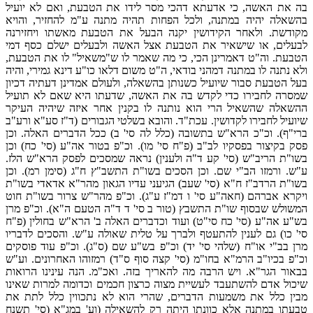
בה את האשה, כי אדעתא דהכי מסר לידו את הטבעת, ואם לא יועיל
בהשאלה יהיה במתנה, ולכל הפחות תהיה מתנה ע"מ להחזיר, והויא
מקודשת. ולאחר הקידושין יקנה הבעל את הטבעת מאשתו ויחזירנה
לבעלים, או שישאיר את הטבעת אצל האשה ולבעלים ישלם כסף דמי
הטבעת. וה"ט דאמרינן הכי, כי מה שאמר לו ש"משאיל" לו את הטבעת,
ולא נתנה לו במתנה דמהני בודאי, ה"ט משום דלאו כו"ע דינא גמירי, והיה
בעל הטבעת סבור שיועיל כשנותן בהשאלה, ולעולם אמדינן דעתיה דכיון
שמסרה לחבירו כדי לקדש בה את האשה, שדעתו היא שאם לא תועיל
ההשאלה שהשאיל הרי הוא נותנה לו בקנין אחר איזה שיהיה העיקר
שיועיל לחבירו לקדושין. עכת"ד. והובא בשלטי הגבורים (ד"ז סע"א ורע"ב
ברי"ף). וכ"כ הרא"ש בתשובה (כלל לה סי' ב) ככל הדברים האלה. וכן
פסק בקיצור בפסקיו לב"ב (פ"ח סי' מו). וכ"פ בטור אה"ע (סי' כח) וכן
בשו"ת הריב"ש (סי' קע ד"ה ולענין) נראה שמסכים לפסק הרא"ש הלז.
ע"ש. ורמזו הב"י שם. וכן הסכים בשו"ת התשב"ץ ח"ג (סימן רמ). וכן
בשו"ת הרדב"ז ח"א (סי' שעב) הגיעני עדיו הגאון מהר"א אדאדי בשו"ת
ויקרא אברהם (חאה"ע סי' ו דמ"ז ע"ג). וכ"פ מהר"ש צרור בשו"ת חוט
המשולש שבסוף שו"ת התשבץ (טור ב סי' ד ד"ה הטעם ה"א). וכ"פ מרן
בש"ע אה"ע (סי' כח סי"ט) ועוד וכדברים האלה ב' הרא"ש בחולין (פ"ח
סי' כו) גם לענין להתעטף ולברך על טלית שאולה ע"ש. והסכים לדבריו
מרן בב"י או"ח (שלהי סי' יד) וכ"פ בש"ע שם (ס"ג). וכ"פ עוד פוסקים
וכ"פ בכיו"ב הרמ"א בחו"מ (סי' קצה סוף ס"ד) רמזוהו האחרונים. וע"ש
בבאור הגר"א. ויש הרבה מה להאריך בזה. ואכ"מ. הנה עינינו הרואות
שיכול אדם להשתעבד לעשיית מצוה כרצון חכמים וכדומה למרות שאינו
מבין כלל את משמעות הדברים, שהרי הוא לא נתכווין כלל לתת את
טבעתו במתנה אלא כוונתו היתה רק להשאילה (וע' במג"א (סי' תשנח