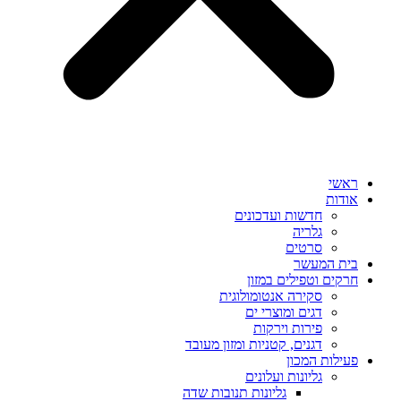
ראשי
אודות
חדשות ועדכונים
גלריה
סרטים
בית המעשר
חרקים וטפילים במזון
סקירה אנטומולוגית
דגים ומוצרי ים
פירות וירקות
דגנים, קטניות ומזון מעובד
פעילות המכון
גליונות ועלונים
גליונות תנובות שדה