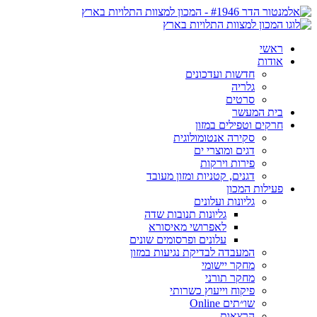
ראשי
אודות
חדשות ועדכונים
גלריה
סרטים
בית המעשר
חרקים וטפילים במזון
סקירה אנטומולוגית
דגים ומוצרי ים
פירות וירקות
דגנים, קטניות ומזון מעובד
פעילות המכון
גליונות ועלונים
גליונות תנובות שדה
לאפרושי מאיסורא
עלונים ופרסומים שונים
המעבדה לבדיקת נגיעות במזון
מחקר יישומי
מחקר תורני
פיקוח וייעוץ כשרותי
שו״תים Online
הרצאות