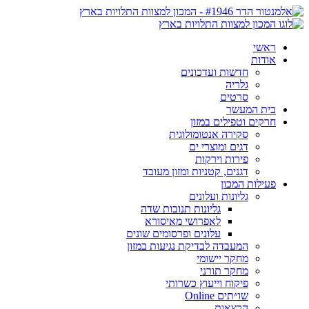
ראשי
אודות
חדשות ועדכונים
גלריה
סרטים
בית המעשר
חרקים וטפילים במזון
סקירה אנטומולוגית
דגים ומוצרי ים
פירות וירקות
דגנים, קטניות ומזון מעובד
פעילות המכון
גליונות ועלונים
גליונות תנובות שדה
לאפרושי מאיסורא
עלונים ופרסומים שונים
המעבדה לבדיקת נגיעות במזון
מחקר יישומי
מחקר תורני
פיקוח וייעוץ כשרותי
שו״תים Online
הרצאות