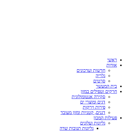
ראשי
אודות
חדשות ועדכונים
גלריה
סרטים
בית המעשר
חרקים וטפילים במזון
סקירה אנטומולוגית
דגים ומוצרי ים
פירות וירקות
דגנים, קטניות ומזון מעובד
פעילות המכון
גליונות ועלונים
גליונות תנובות שדה