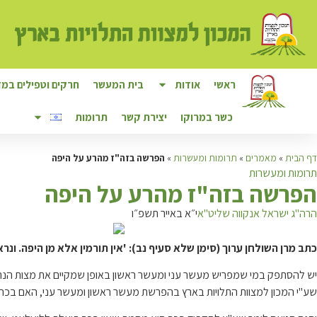
ראשי
אודות
בית המעשר
חרקים וטפילים במזו
כשר במרוקו
יצירת קשר
תרומות
דף הבית
»
מאמרים
»
תרומות ומעשרות
»
הפרשה בזה"ז מהרע על היפה
תרומות ומעשרות
ה
פרשה בזה"ז מהרע על היפה
הרה"ג ישראל אנקווה שליט"א
י״א באייר תשפ״ו
כתב מרן השולחן ערוך (סימן שלא סעיף נב
): '
אין תורמין אלא מן היפה. ונ
יש להסתפק במי שמפריש מעשר עני ומעשר ראשון באופן שמקיים את מצות הנתינה ע
שע"י המכון למצוות התלויות בארץ בהפרשת מעשר ראשון ומעשר עני, האם בכה"ג 