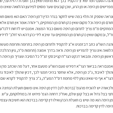
והנה הטעם לומר שא"צ להקפיד בכך הוא מחמת שאין בכך תועלת ללוי ולעני, שה
מפרישים מן היפה או מן הרע, שכן קובעים שער מסוים לפירעון ההלוואה שאינו 
ונראה שספק זה תלוי במה שיש לחקור בגדר הדין ד'מן היפה' האם הוא משום תוע
תורם מן היפה וכל מקום שאין כהן תורם מן המתקיים, ר' יהודה אומר אין תורם אלא
המתקיים מ"מ צריך לתרום מן היפה משום כבוד המצוה. אמנם יש לדחות דלכו"ע א
וז"ל, ובמקום שאין כהן תורם מן המתקיים עד שיבא לידי כהן דהא הוי 'חלב' לדיד
והנה השו"ע כתב דבזמנינו א"צ להקפיד ולתרום מן היפה בתרומה ותרומת מעשר ש
הלוואה אינו צריך להפריש מן היפה. וראה בדרך אמונה (תרומות פ"ה, ציון ההלכ
ראשון מן היפה. ומבואר דנקט הגר"ח קנייבסקי זצ"ל כל הסיבה שצריך מן היפה הוא
אמנם ראה בביאור הגר"א דפירש טעם השו"ע מטעם אחר, דעל מה שכתב מרן השו"ע 
והולך לאיבוד, ג"כ מן היפה, אלא שחסר בהיכי תמצי לכך, דכיון שהולך לאיבוד נ
הגר"א אף מי שאינו נותן ללוי מחמת דס"ל המע"ה, ג"כ צריך להקפיד לקרוא שם
ולכאורה יש להוכיח מהגמ' (ברכות לט:) דדין מן היפה אינו משום תועלת הנתינ
חצי בצל גדול או בצל קטן שלם, ואח"כ דחתה הגמ' פירוש זה במחלוקתם, ע"ש. ו
מן היפה הוא מה שיש בו תועלת הכהן ואילו דין קדימה בברכות הוא חשיבות עצמית
היפה לדין קדימה בברכות.