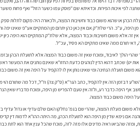
רי בסופו של דבר הישראל משתמש בפירות לפירעון חובו שהלווה להם, ואינם מ
משתנה לפי איכות הפירות. וכדאיתא שם "פוסק עמו כשער הזול" ואף פחות משער 
לת הכהן או שהוא משום כבוד וחשיבות המצוה, ולכאורה היה מקום לתלות ספק ז
 מן היפה, ע"כ. הרי שלת"ק אם אין כאן כהן יתרום מן המתקיים אע"פ שאינו יפה ו
ין זה אלא משום חשיבות וכבוד המצוה, אלא שלת"ק המתקיים הוא היפה כיון יש
יה, דאי תורם ממה שאינו מתקיים הא פסיד, עכ"ל.
הרי הולך לאיבוד, ומוכח שאין זה משום כבוד המצוה אלא לתועלת הכהן ובזמני
ה אות יט) שכתב דהוא הדין לנוהגים כדעת החזו"א שאינם נותנים את המעשר ראש
 משום תועלת הנתינה ומי שאינו נותן אין לו להקפיד על היפה ואין זה משום כבו
דבזמן הזה אין להקפיד, כתב הגר"א (ס"ק צה) וז"ל, דכל מה שתורם הוי מהרע, 
חשב אף היפה כדבר רע, ולזה אין טעם להפריש מן היפה, ומוכח מדבריו שאין הנת
 על היפה משום כבוד המצוה.
ה אלא משום מעלת המצוה, שהרי שם בגמ' נחלקו האם שלם עדיף או גדול עדיף בד
הנה אם נימא שדין מן היפה הוא לתועלת הכהן, מה היתה ההו"א לדמות דין קדימ
, ומזה שהביאו ראיה מדינים אלו מזה לזה, מוכח שהכל ענין אחד הוא לתת כבוד 