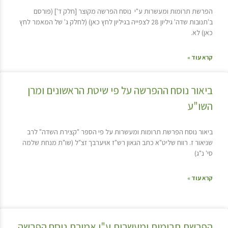
הפרשת תרומות ומעשרות ע"י נוסח הפרשה מקוצר [חלק ד'] (פורסם
ב'תנובות שדה' גיליון 28 לצפייה בגיליון לחץ כאן) (לחלק ג' של המאמר לחץ
כאן) לא.
קרא עוד »
ביאור נוסח ההפרשה על פי שיטת הראשונים ומרן
השו"ע
ביאור נוסח הפרשת תרומות ומעשרות על פי הספר "קצירת השדה" לרב
שניאור ז. רווח שליט"א כתב הגאון רש"ז אויערבך זצ"ל (שו"ת מנחת שלמה
סי' נ"ג)
קרא עוד »
הפרשת תרומות ומעשרות ע"י אמירת נוסח הפרשה