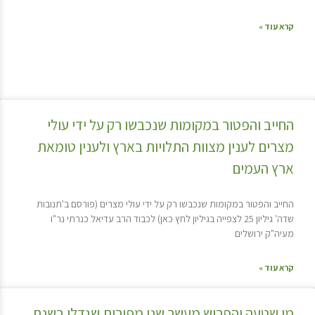
קרא עוד »
החייב והפטור במקומות שנכבשו רק על ידי עולי
מצרים לענין מצוות התלויות בארץ ולענין טומאת
ארץ העמים
החייב והפטור במקומות שנכבשו רק על ידי עולי מצרים (פורסם ב'תנובות
שדה' גיליון 25 לצפייה בגיליון לחץ כאן) לכבוד הרב עדיאל כנרתי נר"ו
מעיה"ק ירושלים
קרא עוד »
מי שטעה והפריש מעשר שני מפירות שגדלו בשנת