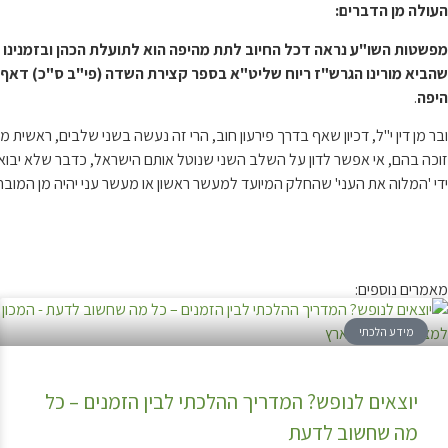
העולה מן הדברים:
מפשטות השו"ע נראה דכל החיוב לתת מהיפה הוא לתועלת הכהן ובזמנינו שהכ
שהביא מורינו הגרש"ז ריוח שליט"א בספר קצירת השדה (פי"ב ס"כ) דאף הכה
היפה
.
ובר מן דין י"ל, דכיון שאף בדרך פירעון חוב, הרי זה נעשה בשני שלבים, ראשית 
זוכה בהם, אי אפשר לדון על השלב השני שנוטל אותם הישראל, כדבר שלא יבוא 
ידי 'המלוה את העני' שהחלק המיועד למעשר ראשון או מעשר עני יהיה מן המובחר 
מאמרים נוספים:
מידע הלכתי
יוצאים לנופש? המדריך ההלכתי לבין הזמנים – כל
מה שחשוב לדעת