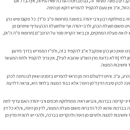
קבלים בפועל מעשר זה, גם מבחינת הערכת שווי הפירות, אין הבדל אם
הזול, א"כ אין טעם להקפיד להפריש דוקא מן היפה.
ה במחלוקת רבנן ורבי יהודה במשנה (תרומות פ"ב מ"ד): כל מקום שיש כהן
היינו משום תועלת הכהן, ולרבי יהודה אף שלתועלת הכהן עדיף שיתרום מן
 לו את מעלת המתקיים, וכן ביאר הקרית ספר על הרמב"ם (תרומות פ"ה ה"א),
נו שאין כאן כהן שמקבל א"צ להקפיד בזה, ולפ"ז המפריש בדרך פירעון
ון ללוי [ודלא כדעת מרן השו"ע שהובא לעיל], אין צריך להקפיד ולתת המעשר
ד וחשיבות המצוה.
ע"כ. והיינו דלעולם היה מן הראוי להפריש בזמנינו שאין לנו נתינה לכהן
ינה לכהן סיבת הדין ד'מן היפה' אלא כבוד המצוה בלחוד היא, ונראה דלדעת
יני קדימה בברכות, והביאו ראיה ממחלוקת חכמים ורבי יהודה האם עדיף לתת
ה בברכות שהוא לכל הדברות משום מעלת המצוה, לדין מן היפה, והלא כל דין
וחשיבות למצוה ולתרום מן היפה ולהקדימו בברכה, ולהכי יש להוכיח מדין מן