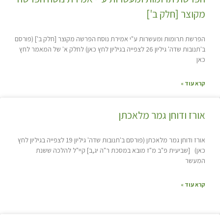
מקוצר [חלק ב']
הפרשת תרומות ומעשרות ע"י אמירת נוסח הפרשה מקוצר [חלק ב'] (פורסם
ב'תנובות שדה' גיליון 26 לצפייה בגיליון לחץ כאן) לחלק א' של המאמר לחץ
כאן
קרא עוד »
אורז ודוחן גמר מלאכתן
אורז ודוחן גמר מלאכתן (פורסם ב'תנובות שדה' גיליון 19 לצפייה בגיליון לחץ
כאן) [שביעית פ"ב מ"ז מובא במסכת ר"ה יג,ב] קיי"ל להלכה ששנת
המעשר
קרא עוד »