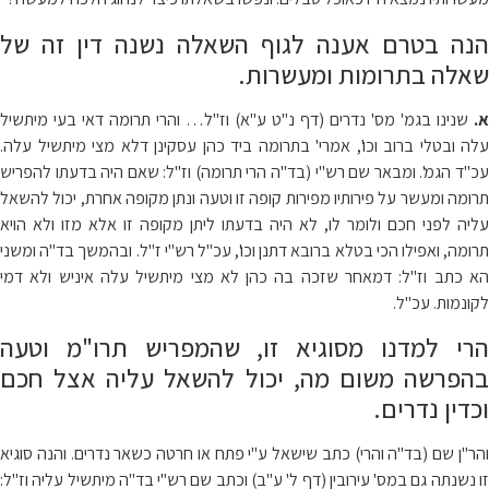
הנה בטרם אענה לגוף השאלה נשנה דין זה של
שאלה בתרומות ומעשרות.
א.
שנינו בגמ' מס' נדרים (דף נ"ט ע"א) וז"ל… והרי תרומה דאי בעי מיתשיל
עלה ובטלי ברוב וכו', אמרי' בתרומה ביד כהן עסקינן דלא מצי מיתשיל עלה.
עכ"ד הגמ'. ומבאר שם רש"י (בד"ה הרי תרומה) וז"ל: שאם היה בדעתו להפריש
תרומה ומעשר על פירותיו מפירות קופה זו וטעה ונתן מקופה אחרת, יכול להשאל
עליה לפני חכם ולומר לו, לא היה בדעתו ליתן מקופה זו אלא מזו ולא הויא
תרומה, ואפילו הכי בטלא ברובא דתנן וכו', עכ"ל רש"י ז"ל. ובהמשך בד"ה ומשני
הא כתב וז"ל: דמאחר שזכה בה כהן לא מצי מיתשיל עלה איניש ולא דמי
לקונמות. עכ"ל.
הרי למדנו מסוגיא זו, שהמפריש תרו"מ וטעה
בהפרשה משום מה, יכול להשאל עליה אצל חכם
וכדין נדרים.
והר"ן שם (בד"ה והרי) כתב שישאל ע"י פתח או חרטה כשאר נדרים. והנה סוגיא
זו נשנתה גם במס' עירובין (דף ל' ע"ב) וכתב שם רש"י בד"ה מיתשיל עליה וז"ל: