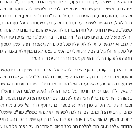
וחרטה צריך שיהיה עיקר הנדר נעקר, כי אם יתקיים הנדר ימשך לו ע"פ ההכרח
איזה נזק, משא"כ כאן שבודאי היה אפשר לו ליצור ולעשות לזה תרומה או חלה
ולהזהר מן התערובת, וכן הוכיח דבריו מפי' הרשב"ם בפר' יש נוחלין, ולמד בדבריו
כנז' לעיל, שאפשר לישאל על תרו"מ וחלה, רק כשמתחרט על גוף הדבר,
משא"כ כשאין לו חרטה על גוף הדבר תחלה, אלא שהתערובת גורם לו להתחרט
זה לא מועיל כלום. וסיים שם הט"ז וזה ברור, ודברי הסמ"ג דכאן צריכין עיון גדול
ליישב, ואף שאיני כדאי לחלוק עליו מכל מקום חלקי אמרה נפשי שאין לסמוך
על פסק זה ולהקל בשביל זה. ואולי גם הסמ"ג עצמו לא נתכוין אלא באם יש לו
חרטה על עיקר החלה, והועתק משמו בדרך זה. עכת"ד הט"ז.
וכבר הש"ך בנקודות הכסף האריך להשיג על הט"ז וכתב שאין בדבריו ממש.
ובאמת מדברי מרן בבדק הבית הנז' לעיל מוכיח דלא כהט"ז להדיא, שגם בחלה
שנתערבה בעיסה, ישאל עליה אצל החכם. מוכח א"כ שגם בתערובת אפשר
לישאל ול"ד אם יש לו חרטה על עיקר החלה. [אלא שלפני הט"ז והש"ך
בנקוה"כ היה מונח בד"ה המודפס לפנינו, ושם השמיטו המדפיסים תוספת זו].
וכבר השיג על הט"ז, מרן החיד"א בספרו ברכי יוסף (יו"ד סי' שכ"ג אות א)
מהבדק הבית הנז'. וכתב שם שהלכה למעשה יש לנהוג כמש"כ מור"ם שישאל
לחכם, והוסיף שהוא שמע באוזניו מפיהם של רבנן קשישאי דהכי נהוג גדולי
הדורות שלפנינו. וכן הורו להלכה רוב ככל הפוס' האחרונים. ועי' בפ"ת על השו"ע