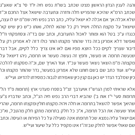
והנה לענין הנדון הראשון מצינו שכתב בשו"ת נפש חיה יו"ד סי' צ"א שאע"ג
שכתב הרמ"א שהיכא שהפריש חלה וחזרה ונתערבה שישאל אצל החכם וכ"ז
שלא אכלה אך אם אכלה לא ישאל עליה, כתב הרב נפש חיה שמ"מ יש לו עצה,
שישאל על מקצת החלה וישייר רק כל שהוא לחלה, ואותו כ"ש כיון שיש קא'
כנגדו ע"כ בטל הוא ומותר לאכול התערובת, וכתב שם בד"ה ונסתפקתי וז"ל
ואפשר דלא אמרינן בזה נדר שהותר מקצתו הותר כולו דזה לא אמרינן רק על
דיבור שצריך לקיים ככל היוצא מפיו ואם לאו אינו צריך כלל לקיים, אבל דבר
שנעשה תרומה או מעשר, וחפץ זה נעשה מעשר או תרומה, ניהו דישאל על
מקצתה מ"מ השאר נשאר מעשר עכ"ד. ועוד האריך שם, וכ"ה מסקנתו להלכה
עיי"ש. ועוד כתב שם בשם חותנו שלא אמרינן במעשר, נדר שהותר מקצתו וכו'
כיון שמלבד הנדר יש כאן גם קנין כיון שאמירתו לגבוה כמסירתו להדיוט. ועיי"ש.
אלא שראיתי למרן הגרש"ז אויערבך זצ"ל בספרו מעדני ארץ (תרומות פ"ד הל'
תרומות סעי' י"ז אות ב') שהביא דברי הרב נפש חיה הנ"ל, וכתב שדבריו צ"ע
שהיאך אפשר להשאל בתרומה או חלה ויהיה מקצתו חולין ומקצתו תרומה, שהרי
אחר שעשה את הכל תרומה, א"כ כל חלק בתרומה מתקן חלק מהטבל, וא"כ
אם ישאל עליה נמצא שכל תרומתו אינה מועילה על כל הפירות או העיסה. וכתב
שם שאולי אפשר לחלק שבזה"ז אינו מקפיד כלל על שיעור ועיי"ש.