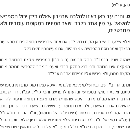
כהן, עיי"ש).
ט.
והנה עד כאן ראינו להלכה שבנידון שאלה דידן יכול המפריש
להשאל על מין אחד בלבד ושאר המינים במקומם עומדים ולא
מתבטלים,
אלא שלענ"ד יש כאן מקום גדול לדון אם אחד שהפריש תרומה פחות מכשיעור
הנצרך ואמר נוסח ההפרשה שמצוי היום, אם מעשרותיו חלים כלל.
שהנה שנינו ברמב"ם בהל' תרומות (פ"ג ה"ז) המפריש מקצת התרומה אותו
המקצת אינו תרומה והרי הוא כחלק הכרי. ואעפ"כ צריך להפריש תרומת אותו
מקצת ממנו, ולא יפריש עליו מפירות אחרות עכל"ה.
וכתב הרדב"ז שם. ובירושלמי איכא פלוגתא דאיכא מאן דמוקי מתניתין במפריש
סתם, ואיכא דמוקי במפריש ובדעתו להפריש. והכי קיי"ל. עכ"ד. הרי שכתב
הרדב"ז שהרמב"ם מדבר היכא שהפריש אדם מקצת תרומה ודעתו להדיא
להשלים אח"כ השיעור, ולכן אינו תרומה עד שישלים כשיעור הנדרש. וכן כתב
הרב המבי"ט בספרו קרית ספר (ריש פר' ג' הל' תרומות), וכ"כ הרב החזו"א ז"ל
(עמ"ס דמאי סי' ס"ק י"ט בסוגרים) שלא מתפרש אלא בכיון שלא יתוקן הטבל
עד שיוסיף, וכ"כ מרן הגרשז"א זצ"ל במעדנ"א על הרמ' שם והוסיף שם שאפי'