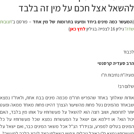
להשאל אצל חכם על מין זה בלבד
המעשר כמה מינים ביחד ומיעט בתרומות של מין אחד
– פורסם ב'
תנובות
שדה
' גיליון 16 לצפייה בגיליון
לחץ כאן
)
לכבוד
הרב סעדיה קרסנטי
מעיה"ת נתיבות ת"ו
שלום רב!
אודות שאלתך באחד שהפריש תרו"מ מכמה מינים בבת אחת, ולאח"ז נמצא
שבאחד מהמינים נטל פחות מהשיעור הנצרך דהיינו פחות מאחד ממאה ומעט
יותר לתרומות, ושוב רוצה הוא להשאל על מעשרותיו על אותו מין בלבד, האם
יכול הוא? או דילמא אם ישאל על המעשרות נמצא שכל מעשרותיו על כל
המינים בטלים למפרע, ובנידו"ד הנ"ל אכל משאר המינים כבר, ואם ישאל על
מעשרותיו נמצא ח"ו כאוכל טבלים. ונפשו בשאלתו כיצד לנהוג הלכה למעשה?