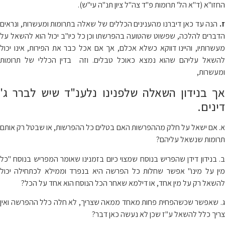
החזו"א (ד"א הל' תרומות פ"ד צה"ל ציון תנ"ה עי"ש).
ז.
הנה עד כאן דיברנו מהענינים הכללים של שאלה בתרומות ומעשרות, ונראים
הדברים להלכה, שפשוט שהטועה בהפרשתו וכן כל כיו"ב יכול הוא להשאל על
מעשרותיו, והיינו דווקא כשלא אכלם, אך אם אכל כבר את הפירות, אינו יכול
להשאל עליהם שהוא נמצא כאוכל טבלים. וזה בדין הכללי של תרומות
ומעשרות,
אך בנידון השאלה שלפנינו נלענ"ד שיש לברר ג'
דינים.
א. אם ישאל על חלק מההפרשות האם בטלים כל ההפרשות, או שבטל רק אותם
תרומות שנשאל עליהם?
ב. בנידון דידן שהפריש בנוסח שמצוי כיום בזמנינו שאומר המפריש בנוסח "כל
מין על מינו" אפשר שחלות כל הפרשה היא בנפרד וממילא לכתחילה יכול
להשאל רק על מין אחד, או דילמא שאחר הכל הנוסח הוא אחד על הכל?
ג. שאפשר שכשהפחית פחות מאחד ממאה שצריך, לא חלה כלל ההפרשה ואין
צריך כלל להשאל ע"ז שכן לא נעשה כאן דבר?