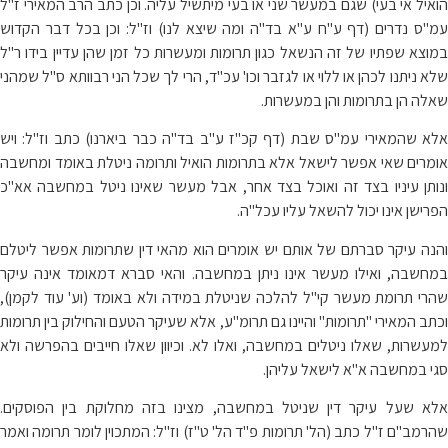
הואיל אי בעי) שגם במעשר שני או בעי מיתשיל עליה. וכן כתב הרב המאירי ז"ל
עמ"ס נדרים (דף ע"ח ע"א בד"ה ומה שיצא לנו) וז"ל: וכן בכל דבר הקדוש
במוצא שפתיו של זה הנשאל כגון תרומות ומעשרות כל זמן שהן עדיין בידו ר"ל
שלא ניתנו לכהן או ללוי או לגזבר וכו' עכ"ד, הרי לך שכל הני רבוותא ס"ל שמהני
שאלה הן בתרומות והן במעשרות.
אלא שהמאירי עמ"ס שבת (דף קכ"ז ע"ב בד"ה כבר ביארנו) כתב וז"ל: ויש
אומרים שאי אפשר לישאל אלא בתרומות הואיל ותרומה ניטלת באומד ומחשבה
ונותן עיניו בצד זה ואוכל בצד אחר, אבל מעשר שאינו ניטל במחשבה אא"כ
הפרישן אינו יכול להשאל עליו עכל"ה.
והנה עיקר סברתם של אותם יש אומרים הוא מהאי דין שתרומות אפשר ליטלם
במחשבה, ואילו מעשר אינו ניתן במחשבה. והאי סברא דמאומד אינה עיקר
שהרי תרומת מעשר קי"ל להלכה שניטלת במידה ולא באומד (וע' עוד לקמן),
וכתב המאירי "תרומות" והיינו גם תרומ"ע, אלא שעיקר הטעם והחילוק בין תרומות
למעשרות, שאלו ניטלים במחשבה, ואלו לא. וכיוון שאלו חייבים בהפרשה ולא
סגי במחשבה א"א לישאל עליהן.
אלא שעל עיקר דין שניטל במחשבה, מצינו בזה מחלוקת בין הפוסקים.
שהרמב"ם ז"ל כתב (הל' תרומות פ"ד הל' ט"ז) וז"ל: המתכוין לומר תרומה ואמר