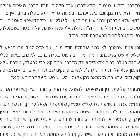
מדרבנן בזה"ז, מ"מ הוי חדא דרבנן אבל חלה הוי תרתי דרבנן שאיסור אכילת
חלה היא מדרבנן, וגם כשנתערבה בעיסה מדאורייתא בטלה ברוב ואין צורך
בקא' אלא מדרבנן. וכתב ע"ז מרן הראש"ל שליט"א, וצ"ל דקושטא קאמר הש"ך
משום דבחלת חו"ל מיירי, וה"ה לחלת א"י שאין לשאול על העיסה כשנאכלה,
משום דטבל חמור מתערובת חלה, עכ"ד.
והן אמת שהש"ך לא כתב שבחלת חו"ל מיירי, אך מ"מ למד מרן הראש"ל
שליט"א שמהא שכתב הש"ך שלהרבה פוס' בטלה ברוב, ולא כתב באופן כללי
שחלה בטלה ברוב מדאורייתא ורק מדרבנן צריך קא' כדי לבטלה, מוכרח שלא
התכון אלא על חלת חו"ל שס"ל לאותם פוסקים שבטלה היא ברוב ואינה צריכה
קא', ודוק. וע"ע בהגה' מראה כהן על גליון השו"ע מש"כ על דברי הש"ך אלו.
ה.
והנה על עיקר דין זה שאפשר להשאל על החלה, כותב הט"ז (שם על השו"ע
ס"ק ב'), שמקורו מתשו' מימוני הלכות זרעים בשם ספר המצוות, וכן הוא בהלכות
תרו"מ שכתב בשו"ע לקמן של"א סמ"ח, שאפשר להשאל עליהן, ומקשה הט"ז
מהמשנה דפ"ה דתרומות ששנינו לתרומה טמאה שנפלה לפחות ממאה חולין
ירקבו, משמע דאין להם תקנה, וכותב שם הט"ז, ואילולי פה קדוש דסמ"ג הייתי
אומר שהא שמהני שאלה בתרו"מ היינו כשניחם מצד הנתינה עצמה, שחוזר
ממנה מחמת איזה טעם שיש לו, אבל לא מחמת תערובת כיון שבכל פתח