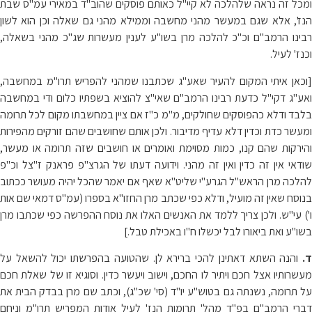
ומכל זה נראה שלהלכה לא קיי"ל כאותם פוסקים שהוב"ד במאירי עמ"ס שבת
הנז', אלא שגם במעשר מהני מחשבה וממילא מהני גם שאלה וכן הוא לשון
רבינו הרמב"ם וכ"כ להלכה מרן בשו"ע לענין מעשרות שג"כ מהני בשאלה,
וכנז' לעיל.
[וכאן איתי המקום להעיר שאע"ג שכתבנו שמהני להפריש תרו"מ במחשבה,
ואע"ג דקי"ל כדעת רבינו הרמב"ם שאי"צ להוציא בשפתיו כלום ודי במחשבה
בלבד ודלא כהפוסקים שחולקים, מ"מ כ"ז אם ציין במחשבתו מקום לכל תרומה
ומעשר כדת וכדין דלא עדיף מדיבור. ולכן אותם שחושבים שהם זורקים מהפירות
והירקות שהם קנו, כמות מסוימת ואומרים או חושבים שזה תרומה או מעשר,
שודאי אין זה כדין ואין זה מהני. וידועה דעתו של הגרצ"פ פראנק ז"צל וכ"פ
להלכה מרן הראש"ל הגרע"י שליט"א שאף אם יאמר שהכל יהיה מעושר ככתוב
בנוסח שאין זה מועיל, ודלא כפי שכתב מרן החזו"א בספרו (עמ"ס דמאי שם אות
ו') עי"ש. ולכן צריך ללמד את האנשים האלו את נוסח ההפרשה כפי שכתבו מרן
בשו"ע ואת ביאורו לבל יכשלו ח"ו באכילת טבל.]
ד.
והנה השתא דאתינן להכי ברירא לן. שהטועה בהפרשתו יכול להשאל על
מעשרותיו אצל חכם ויתיר לו החכם, וישוב ויעשר כדין. וסוגיא זו של שאלת חכם
על תרומה, נשנתה גם בטוש"ע יו"ד (סי' שכ"ג), וכתב שם מרן בבדק הבית את
דברי הרמב"ם בפ"ד מהל' תרומות הנז' לעיל אודות המפריש תרו"מ וניחם