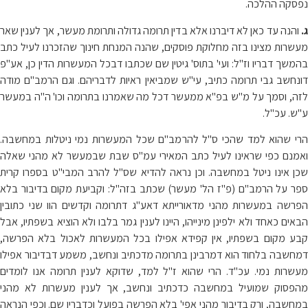
נפסקה ההלכה.
ג.
והנה עד כאן לא דיברנו אלא בדין תרומה גדולה ותרומת מעשר, אך לענין שאר
מעשרות מצינו בזה מחלוקת פוסקים, שהנה המנחת חינוך שהזכרנו לעיל כתב
בהמשך דבריו וז"ל: ועי' בתוס' גיטין שם שכתבו דבכל המעשרות הדין כן, אע"פ
דונחשב גבי תרומה כתיב, עי"ש שמביאין ראיות לדבריהם. וגם הרמב"ם מודה
לזה, וסמך על מ"ש בפ"א ממעשר דכל מה שאמרנו בתרומה וכו' ה"ה במעשר
ע"ש. עכ"ל.
הרי שהוא למד שהכי ס"ל להרמב"ם שכל המעשרות נמי ניטלות במחשבה.
ואמנם כפי שראינו לעיל כתב המאירי עמ"ס שבת שבמעשר לא מהני שאלה
שכן אינו ניטל במחשבה. וכן נראה להדיא שס"ל להרב המבי"ט בספרו קרית
ספר על הרמב"ם (פ"ז הל' מעשר) שכתב בזה"ל: וקביעת מקום בדיבור בלא
הפרשה במעשרות מהני מדאורייתא דאע"ג דתרומה וקדשים הוו שני כתובין
הבאים כאחד ולא ילפינן מינייהו, היינו לענין גמר בלבו ולא הוציא בשפתיו, אבל
קבע מקום בשפתיו, אין קפידא אפילו בכל המעשרות לאכול בלא הפרשה,
דמחשבה בלחוד הוא דמרבינן בתרומה מדכתיב ונחשב, משמע דבדיבור אפילו
מעשרות נמי. עכ"ד. הרי שהוא ז"ל למד, שדוקא לענין תרומה אנו לומדים
מהפסוק שמועיל במחשבה כדכתיב ונחשב, אך לענין מעשרות לא מהני
במחשבה, ורק בדיבור מהני אפי' בלא הפרשה בפועל וכדבריו שם. וכפי הנראה