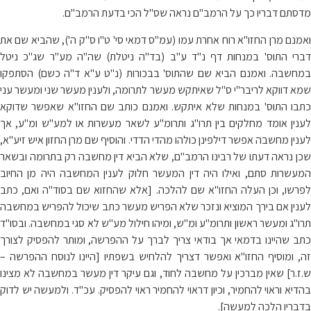
מדסתם דבריו כך על הרמב"ם נראה שס"ל הכי בדעת הרמב"ם.
ואמנם מרן החזו"א רוח אחרת עמו (עמ"ס דמאי סי' ט"ו ס"ק ה'), שהביא שם את
דברי התוס' במנחות דף נ"ד ע"ב (בד"ה ניטלת) שה"ה מע"ר שג"כ ניטל
במחשבה. ואמנם הביא שם שהתוס' בבכורות (נ"ט ע"א ד"ה כשם) הסתפקו
שמא דווקא לריבר"י ס"ל שאיתקש מעשר לתרומה, ולענין מעשר שני ומעשר עני
כתבו התוס' במנחות שלא איתקש. ואמנם כותב שם החזו"א שאפשר שדוקא
לענין אומד מחלקים בין תרו"ג ותרומ"ע לשאר מעשרות או למע"ש ומ"ע, אך
לענין מחשבה אפשר דילפינן כולהו מהדי הדדי. והוסיף שם מרן החזון איש זיע"א,
שכן נראה דעתו של רבינו הרמב"ם, שלא הביא דין מחשבה רק בתרומה ובשאר
המעשרות סתם, ואילו היה דין המעשר חלוק לענין המחשבה היה מן החיוב
לפרשו, וכן העלה החזו"א שם להלכה. [אלא שהחזוא שם בסוד"ה ואם, כתב
לענין אם בירך המוציא ונזכר שלא הפריש מעשר כתב שיכול להפריש במחשבה
תרו"ג ומעשר ראשון ותרומ"ע ומ"ש, ומיהו חילול מע"ש לא סגי במחשבה. ובסו"ד
כתב שהיינו בדמאי אך בודאי צריך לברך על ההפרשה, ומותר להפסיק לצורך
זה, ומוסיף החזו"א ואפשר דצריך להלחיש בשפתיו [היינו לנוסח ההפרשה –
ש.ז.ר] שאין מברכין על מחשבה לחוד, וגם עיקר דין מעשר במחשבה לא מצינו
בהדיא וראוי להחמיר, וכיון דראוי להחמיר ראוי להפסיק. עכ"ד. ולמעשה יש לדוק
בדבריו הלכה למעשה].