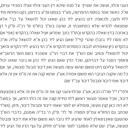
העני והלוי, ועשה את שצריך על מנת שיהא דין העני והלוי אצלו כמכירי עניים,
וא"כ כאשר אמר בנוסח ההפרשה, מע"ר בצפונו ומ"ע בדרומו, נקנו הפירות מיד
ללוי ולעני, ולכאורה דינו כהגיע ליד כהן שאינו יכול להשאל על כך? אלא
שמצאתי להדיא שלא כמחשבתי זו, שהנה בש"ך בחו"מ סי' רנ"ה ס"ק ו' דן
בארוכה בדין שאלה בהקדש ובתו"ד כתב שמדוע יועיל שאלה בהקדש (אפי' אם
לא מסרו ליד גזבר) שהרי קיי"ל שאם הגיע ליד כהן א"א להשאל עליה וא"כ
בהקדש כיון שאמירתו לגבוה כמסירתו להקדש א"כ הוי כהגיע לידי הקדש והיאך
יכול להשאל? וכותב שם הש"ך את דברי הר"ב אשכנזי בשם תשו' הרשב"א
והוסיף הסבר על דבריהם, שכל הדין שאם הגיע ליד כהן או גזבר שאינו יכול
להשאל עליהם היינו משום שהוא עשה מעשה ואין דיבור מבטל מעשה, אך אם
כל מה שקנה הגזבר הוא משום אמירה אע"ג שהוא קנה את זה מ"מ אין זה אלא
דיבור ואתי דיבור ומבטל דיבור עכ"ד שם.
ולפי"ז י"ל שה"ה הכא, אע"ג שהלוי והעני קנו את זה מ"מ אין זה אלא באמצעות
דיבור, שכל שאמר מעשר ראשון ללוי מידית קונה את זה הלוי הידוע, אך בפועל
לא היה כאן קנין מעשי, וממילא יש לומר שאתי דיבור ומבטל דיבור, ודוק. (ושו"ר
שכתב גם החזו"א עמ"ס תמורה סי' לד' ס"ק ה' בד"ה ואמנם, כדברי הש"ך
שהטעם שאין נשאלין לאחר שהגיע ליד גזבר הוא משום שלא אתי דיבור ומבטל
מעשה, ועו"כ שם שלא מסתבר לומר שהר"מ יחלוק על גוף הדין של הגיע ליד