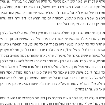
אלא שלפי"ז יש לומר שכ"ז אם נשאל על חלק מתרומה, אך בנידו"ד שנשאל
על מין אחד בלבד ואילו בשאר מינים אינו נשאל, והם נשארים כשהיו, ממילא אין
תמיהתו של הגרשז"א זצ"ל, ובנידו"ד לכו"ע מהני שיחזור רק ממין אחד ושאר
המינים שפיר נשארו מתוקנין, ולכאורה גם מרן הגרשז"א ז"ל יודה לזה שלא
אמרינן בכה"ג בטל מקצתו בטל כולו.
ח.
ועוד יש לומר שבנידון השאלה שלפנינו לית מאן דפליג שיכול להשאל על מין
אחד, שהרי אה"נ שהמפריש אמר נוסח אחד על כל המעשרות, אך בודאי
שחלות של כל תרומה ומעשר היא בנפרד על כל מין ומין, וכך המפריש מדגיש
ואומר בנוסח "כל מין על מינו", וכיון שהחלות היא נפרדת בכל מין, ממילא אין כאן
כל מניעה שיעשה שאלה על מין אחד, שהוי כאחד שהפריש כמה פעמים בנפרד
תרו"מ, שכו"ע מודו שישאל על מין אחד וא"כ ה"ה הכא שיכול להשאל על כל מין
בנפרד. ובהיותי אצל מרן הראש"ל שליט"א (יום ו' יא' טבת תשנ"ח) שאלתיו על
כך וענה לי בפשיטות שכיון שאמר כל מין על מינו יש חלות נפרדת ויכול הוא
להשאל על מין אחד בלבד ואינו מבטל את שאר המינים. וכך אמר לי בפשיטות
גדולה מו"ר הגר"ש עמאר שליט"א כדברים הנ"ל שאם נשאל על מין אחד אין
שאר מעשרותיו בטלים.
אלא שעלה בדעתי לומר שאולי במקרה כגון דידן אם המפריש מנוי הוא ב "בית
המעשר" שע"י המכון למצוות התלויות בארץ, ודרכם הוא חתם חוזה הלוואה עם