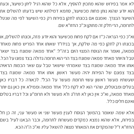
לא אמר בפירוש שהוא מתכוין להוסיף, אלא כל שהוא רגיל ליתן כשיעור, וכעת
הוא יודע שהוא נותן פחות מכשיעור, סתמא דמילתא שיש בדעתו להשלים את
השיעור הנצרך. ואמנם אם בכונתו לתקן בפירות רק כפי השיעור לפי מה שנטל
לתרומה, הרי חלק זה מתוקן וכ"כ החזו"א שם.
וא"כ כפי הנראה כ"ז אם לקח פחות מכשיעור והוא יודע מזה, וכונתו להשלים, או
בכונתו רק לתקן כפי מה שלקח, אך בנידו"ד שאותו אחד הפריש פחות מאחד
ממאה, ואומר את הנוסח המצוי היום בזה"ל: "אחד ממאה שמונח בצד ישאר
טבל והיותר מאחד ממאה שמונח בצד הרי הוא תרומה גדולה בצד צפונו על הכל.
אותו אחד ממאה שמונח בצד שאמרתי שישאר טבל עם שאר הכמות הראויה
בצד צפונם של הפירות יהיה מעשר ראשון. אותו אחד ממאה שמונח בצד
שעשתיו מעשר ראשון עשוי תרומת מעשר על הכל". לכאורה כל דבריו כאן
בטלים ומבוטלים, שהרי הוא לא לקח כלל אחד ממאה וממילא אין כאן גם יותר
מאחד ממאה, וא"כ אין כאן לא תרו"ג ולא מעשר ולא תרומ"ע וכל דבריו בטלים
ואינם חלים כלל.
אלא שמה שאומר בהמשך הנוסח לענין מעשר שני או מעשר עני, זה כן חל
בפירות, אלא שהוא נמצא כמקדים מעשרות לתרומה, וכבר הבאנו לעיל בשם
החזו"א ז"ל שהמקדים את המאוחר מצווה להשאל עליו. וא"כ ה"ה הכא.