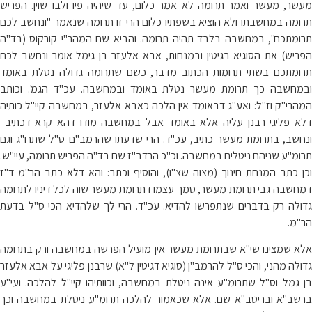
מעשר, מעשר ואמר תרומה לא אמר כלום, עד שיהיה פיו ולבו שוין. הפריש
תרומה במחשבתו ולא הוציא בשפתיו כלום הרי זו תרומה שנאמר "ונחשב לכם
תרומתכם", במחשבה בלבד תהיה תרומה. והביא שם המהר"י קורקוס (בד"ה
הפריש) את הסוגיא בגיטין ובמנחות, אבא אלעזר בן גימל אומר ונחשב לכם
תרומתכם בשתי תרומות הכתוב מדבר, כשם שתרומה גדולה נטלת באומד
ובמחשבה כך תרומת מעשר נטלת באומד ובמחשבה. עכ"ד הגמ'. וכותב
המהרי"ק וז"ל: ואע"ג דבאומד אין הלכה כאבא אלעזר, במחשבה קיי"ל כותיה
דלא פליגי רבנן עליה אלא באומד אבל במחשבה מודו דהא קרא דכתיב
ונחשב, בתרומת מעשר כתיב, עכ"ד. הרי שדעתו שהרמב"ם ס"ל שתרו"ג וגם
תרומ"ע שניהם ניטלים במחשבה. וכ"כ הרדב"ז שם בד"ה הפריש תרומה, עיי"ש.
וכן כתב המנחת חינוך (מצוה שצ"ו), והוסיף וכתב: והא דלא כתב הר"מ ד"ז
דמחשבה גבי תרומת מעשר, סמך עצמו דתרומת מעשר שוה לכל דיניו לתרומה
גדולה רק בדברים שנתפרשו להדיא. עכ"ד. הרי לך שלהדיא הכי ס"ל בדעת
הר"מ.
אלא שמצינו שי"א שבתרומת מעשר אין מועיל הפרשה במחשבה ורק בתרומה
גדולה מהני, והכי ס"ל להרמב"ן (סוגיא דגיטין ל"א) שרבנן פליגי על אבא אלעזר
בן גמל וס"ל שתרומ"ע אינה ניטלת במחשבה, וכוותיהו קיי"ל להלכה. ועי"ע
ברשב"א ובריטב"א שם. אלא שכאמור להלכה תרומ"ע ניטלת במחשבה וכך