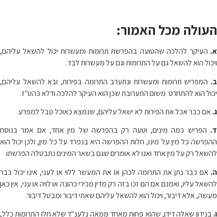
העולה מכל האמור:
א.
העיקר להלכה שהטועה בהפרשת תרומות ומעשרות יכול להשאל עליהם,
ויכול הוא להשאל גם על התרומות וגם על מעשרות לבד.
ב.
המפריש תרומות ומעשרות ונתערב התרומה בפירות, ובא להשאל עליהם,
יכול הוא להתחרט משום התערובת שכן הוא העיקר להלכה ודלא כהט"ז.
ג.
אם כבר אכל את הפירות לא ישאל עליהם, שנמצא כאוכל טבל למפרע.
ד.
הפריש כמה מינים, וטעה רק בהפרשה של מין אחד, אם אמר בנוסח
ההפרשה כל מין על מינו, חלות ההפרשה היא בנפרד על כל מין, ולכן יכול הוא
להשאל רק על מין אחד ואנו לא אומרים שגם בשאר המינים נתבטלה הפרשתו.
ה.
אם כבר נתן את התרומה לכהן או את המעשר ללוי או לעני, אינו יכול כבר
להשאל עליו, ואמנם אם הם זכו בזה רק מדין מכירי כהונה או לויה או עני, אין כאן
מעשה, אלא דיבור, ויכול הוא להשאל עליהם שאתי דיבור ומבטל דיבור.
ו.
בנידון שאלה דידן, שהוא פחות מאחד ממאה נלענ"ד שלא חלו התרומות כלל,