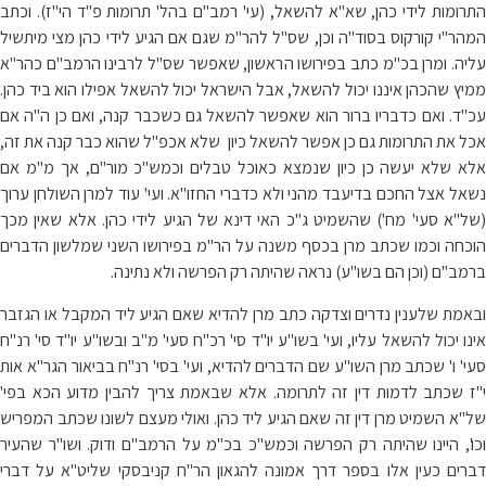
התרומות לידי כהן, שא"א להשאל, (עי' רמב"ם בהל' תרומות פ"ד הי"ז). וכתב
המהר"י קורקוס בסוד"ה וכן, שס"ל להר"מ שגם אם הגיע לידי כהן מצי מיתשיל
עליה. ומרן בכ"מ כתב בפירושו הראשון, שאפשר שס"ל לרבינו הרמב"ם כהר"א
ממיץ שהכהן איננו יכול להשאל, אבל הישראל יכול להשאל אפילו הוא ביד כהן.
עכ"ד. ואם כדבריו ברור הוא שאפשר להשאל גם כשכבר קנה, ואם כן ה"ה אם
אכל את התרומות גם כן אפשר להשאל כיון שלא אכפ"ל שהוא כבר קנה את זה,
אלא שלא יעשה כן כיון שנמצא כאוכל טבלים וכמש"כ מור"ם, אך מ"מ אם
נשאל אצל החכם בדיעבד מהני ולא כדברי החזו"א. ועי' עוד למרן השולחן ערוך
(של"א סעי' מח') שהשמיט ג"כ האי דינא של הגיע לידי כהן. אלא שאין מכך
הוכחה וכמו שכתב מרן בכסף משנה על הר"מ בפירושו השני שמלשון הדברים
ברמב"ם (וכן הם בשו"ע) נראה שהיתה רק הפרשה ולא נתינה.
ובאמת שלענין נדרים וצדקה כתב מרן להדיא שאם הגיע ליד המקבל או הגזבר
אינו יכול להשאל עליו, ועי' בשו"ע יו"ד סי' רכ"ח סעי' מ"ב ובשו"ע יו"ד סי' רנ"ח
סעי' ו' שכתב מרן השו"ע שם הדברים להדיא, ועי' בסי' רנ"ח בביאור הגר"א אות
י"ז שכתב לדמות דין זה לתרומה. אלא שבאמת צריך להבין מדוע הכא בפי'
של"א השמיט מרן דין זה שאם הגיע ליד כהן. ואולי מעצם לשונו שכתב המפריש
וכו', היינו שהיתה רק הפרשה וכמש"כ בכ"מ על הרמב"ם ודוק. ושו"ר שהעיר
דברים כעין אלו בספר דרך אמונה להגאון הר"ח קניבסקי שליט"א על דברי