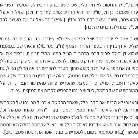
ולכן נ"ל שהתרומות לא חלו כלל, שכן לשונו בנוסח הכשילו, והמעשר (שני או
עני) שאמנם כן חל, סו"ס הרי הוא הקדים אותם לתרומות, ולכן ישאל הוא על
המעשרות, וישוב ויעשר כדת כדת וכדין. [ואפשר להשאל גם על מעשר לבד
וכנ"ל בתחילת דברינו להלכה].
ושוב אמר לי ידידי הרב יואל פרידמן שליט"א שידידנו כב' הרב יהודה עמיחי
שליט"א דן בדין זה בספר התורה והארץ (ח"ב עמ' 341) וראיתי שם במאמרו
שהוא דן והולך סביב דברי הרמב"ם הנ"ל בפ"ג מהל' תרומות, ובסוף אות א'
הביא את הירושלמי שדין זה רק כשכוונתו להשלים את החסר, ומסיק שם בזה"ל:
לפי זה אם הפריש על חלק מועט מתוך מטרה להפריש רק את החלק הנ"ל, גם
להרמב"ם חל על אותו חלק שם תרומה, ונראה שכך הדין גם במקרה של טעות
כאשר חשב להפריש כדין ונמצא שהפריש פחות מהשיעור הנצרך, חל על
המופרש שם של תרומה, כי ודאי כוונתו להפריש לפחות את המקצת, עכ"ד.
ובעניותי לא הבנתי את דבריו כלל, שאחר הכל מה איכפ"ל מכוונתו של המפריש
והרי הוא להדיא אומר: "אחד ממאה שמונח בצד" "היותר מאחד ממאה" וכו',
וא"כ אין לדבריו כלל על מה לחול וא"כ פשוט שדבריו לא חלים כלל ואין כלל על
מה לחול וא"כ פשוט שדבריו לא חלים כלל ואין כאן לא תרומה גדולה ולא תרומת
מעשר. [וברור מסתמא שכוונתו למפריש בזמנינו ואומר את הנוסח שמצוי כיום].