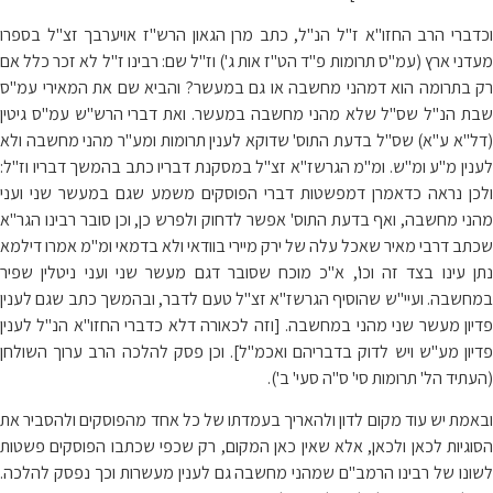
וכדברי הרב החזו"א ז"ל הנ"ל, כתב מרן הגאון הרש"ז אויערבך זצ"ל בספרו
מעדני ארץ (עמ"ס תרומות פ"ד הט"ז אות ג') וז"ל שם: רבינו ז"ל לא זכר כלל אם
רק בתרומה הוא דמהני מחשבה או גם במעשר? והביא שם את המאירי עמ"ס
שבת הנ"ל שס"ל שלא מהני מחשבה במעשר. ואת דברי הרש"ש עמ"ס גיטין
(דל"א ע"א) שס"ל בדעת התוס' שדוקא לענין תרומות ומע"ר מהני מחשבה ולא
לענין מ"ע ומ"ש. ומ"מ הגרשז"א זצ"ל במסקנת דבריו כתב בהמשך דבריו וז"ל:
ולכן נראה כדאמרן דמפשטות דברי הפוסקים משמע שגם במעשר שני ועני
מהני מחשבה, ואף בדעת התוס' אפשר לדחוק ולפרש כן, וכן סובר רבינו הגר"א
שכתב דרבי מאיר שאכל עלה של ירק מיירי בוודאי ולא בדמאי ומ"מ אמרו דילמא
נתן עינו בצד זה וכו', א"כ מוכח שסובר דגם מעשר שני ועני ניטלין שפיר
במחשבה. ועיי"ש שהוסיף הגרשז"א זצ"ל טעם לדבר, ובהמשך כתב שגם לענין
פדיון מעשר שני מהני במחשבה. [וזה לכאורה דלא כדברי החזו"א הנ"ל לענין
פדיון מע"ש ויש לדוק בדבריהם ואכמ"ל]. וכן פסק להלכה הרב ערוך השולחן
(העתיד הל' תרומות סי' ס"ה סעי' ב').
ובאמת יש עוד מקום לדון ולהאריך בעמדתו של כל אחד מהפוסקים ולהסביר את
הסוגיות לכאן ולכאן, אלא שאין כאן המקום, רק שכפי שכתבו הפוסקים פשטות
לשונו של רבינו הרמב"ם שמהני מחשבה גם לענין מעשרות וכך נפסק להלכה.