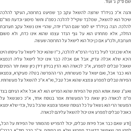
שם ס"ק ג' ועוד.
והנה א"כ בנידו"ד שרוצה להשאל עקב כך שמיעט בתרומה, העיקר להלכה
שיכול הוא להשאל, שמלבד שקיי"ל להלכה כסמ"ג ותשו' מימוני וכדעת מור"ם
להלכה. הנה בנידו"ד יש לומר שגם הט"ז יודה, שהרי אינו נשאל עקב תערובת
החלה, אלא מתחרט הוא על גוף הנדר עצמו שהוא אינו כדת, ולא משום
תערובת, ולכו"ע אם כן יכול הוא לישאל על התרומה שעשה.
אלא שכנזכר לעיל בדברי הרמ"א להלכה, כ"ז שהוא יכול לישאל על עיסתו היינו
היכא שלא אכלה עדיין, אבל אם אכלה כבר אינו יכול לישאל עליה דנמצא
שאוכל טבלים למפרע, א"כ לכאורה הוא הדין בנידון דידן כיון שאת יתר המינים
הוא כבר אכל, ואם ישאל על מעשרותיו, הרי ההפרשה בטלה מעיקרא, ונמצאו
הפירות טבלים למפרע ונמצא שהוא אכל טבל, וא"א א"כ להשאל על מעשרותיו.
ואע"ג שאת אותא המין של הפירות שהוא הפריש הוא לא אכל אלא הניחם בצד
מ"מ לכאורה כיון שאת כל המעשרות אמר בנוסח אחד, א"כ כשנשאל על
המעשר הרי הוא נשאל על כל הנוסח שאמר ונמצא שהכל בטל, וכדי שלא ימצא
כאוכל טבלים למפרע אינו יכול להשאל עליהם לכאורה.
[ודע שאם כבר אכל פירות טבלים, יכול להפריש מהמותר של הפירות על הכל,
לתקן מה שאפשר דדיעבד מפריש שלא מן המוקף, וכ"כ הרב חיד"א בברכ"י