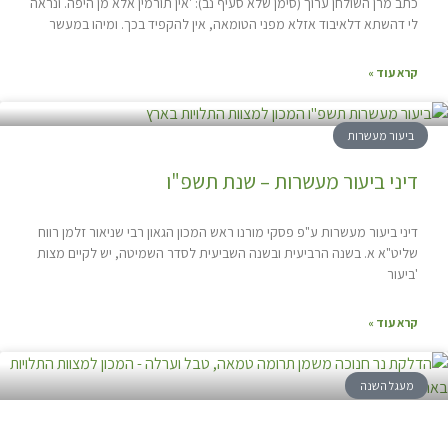
כתב מרן השולחן ערוך (סימן שלא סעיף נב): 'אין תורמין אלא מן היפה. ונראה
לי דהשתא דלאיבוד אזלא מפני הטומאה, אין להקפיד בכך. ומיהו במעשר
קרא עוד »
ביעור מעשרות
דיני ביעור מעשרות – שנת תשפ"ו
דיני ביעור מעשרות ע"פ פסקי מורנו ראש המכון הגאון רבי שניאור זלמן רווח
שליט"א א. בשנה הרביעית ובשנה השביעית לסדר השמיטה, יש לקיים מצות
'ביעור
קרא עוד »
מעגל השנה