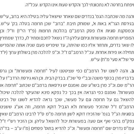
ויפתח בחרטה לא נתכוונתי לכך והקדש טעות אינו הקדש. עכל"ה.
והנה מה שכתבה הגמ' בנדרים שם שאחר שישאל עליה בטילה היא ברוב, עי"ש
בגירסת הגר"א באות א', שמוחק תיבת "ברוב" שכן תרומה בטלה בק' עי"ש.
וכמסקנת סוגיות אלו פסק הרמב"ם בהלכות תרומות (פ"ד הי"ז) וז"ל: וכן
המפריש תרומה ומעשרות וניחם עליהן ה"ז נשאל לחכם ומתיר לו, כדרך שמתירין
לו שאר נדרים, ותחזור אליו כמו שהיתה, עד שיפריש פעם שניה אותה שהפריש
תחילה או פירות אחרות. עכ"ל הרמב"ם ז"ל. וכ"פ להלכה מרן בשולחן ערוך (יו"ד
סי' של"א סעי' מ"ח) עי"ש.
ב.
והנה לשונו של הרמב"ם כפי שציטטנו לעיל "תרומה ומעשרות" וכן גרס
בדבריו מרן בכסף משנה ובב"י סי' שכ"ג בבדק הבית. וכן הוא גירסת הרדב"ז על
הר"מ שם. וכ"כ מרן בשו"ע שם. ואמנם יש גירסאות ברמב"ם שכתוב "תרומה או
מעשרות". ואמנם כפי הנראה אין בכך כל נפקא מינא שהעיקר להלכה שיכול
להשאל גם על תרומה וגם על מעשר, שכך נראה להדיא לשונו של רבינו
הרמב"ם ז"ל שהזכיר מעשרות ולא הגביל דוקא תרומה, וזה אע"ג ששנינו
בסוגיות הנ"ל בגמ' שהזכירו דוקא לשון תרומה מ"מ ס"ל לרבינו הרמב"ם שאין
נפק"מ בהכי ואף אם טעה במעשרות יכול להשאל עליהן. וכן הזכיר רש"י ז"ל
עמ"ס נדרים שם "תרומה ומעשר". וכ"כ להדיא בתוס' פסחים (מ"ו ע"ב – בד"ה