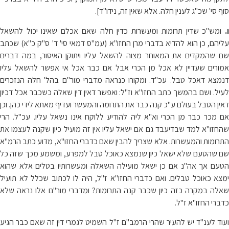
סוף סי' שכ"ג לענין חלה. אלא שאין זה, נידו"ד].
ו.
ומש"כ שדין תרומות ומעשרות כדין חלה שאם אכלם שאינו יכול להשאל
עליהם, כן הוא להדיא בדברי מרן החזו"א (עמ"ס דמאי סי' ד' ס"ק כ"א) שכתב
שם שהמקדים את המאוחר מצוה להשאל עליו ויתוקן האיסור, במה דברים
אמורים שעדיין לא אכל מן הכרי אבל אם כבר אכל אי אפשר להשאל עליו
דנמצא דאכל טבל. עכ"ד. ומקורו כנראה מדברי מור"ם בהל' חלה הנזכרים
לעיל. ושם בהמשך כתב החזו"א וז"ל: ואפשר דאין דין שאלה כשכבר אכל דכיון
דאין הטבל בעולם ע"כ קנה כבר את התרומה והמעשר ועדיף מאתא לידי כהן. וכן
אם מכר כבר מן הכרי וא"א ליה להודיע ללוקח אינו נשאל עליו. עכ"ל. הרי
שהחזו"א למד שבדיעבד גם אם ישאל עליו אין זה מועיל כיון שקנה לעצמו את
התרומות והמעשרות. אלא שצריך להבין שאם כדברי החזו"א, מדוע כתב הרמ"א
שם שהטעם שלא ישאל כיון שנמצא כאוכל טבל למפרע, ומשמע מכך שזה כל
הטעם אך אה"נ אם כן ישאל מועילה השאלה ומעשרותיו בטלים אלא שהוא
ימצא כאוכל טבלים. ואם כדברי החזו"א ז"ל, היה לו לכתוב שכלל לא תועיל
שאלה במקרה כזה כיון שכבר קנה התרומות? ומדברי מור"ם אלו נראה שלא
כדברי החזו"א ז"ל.
ועוד לענ"ד יש להעיר שהרי הרמב"ם ז"ל השמיט לגמרי דין זה שאם כבר הגיע