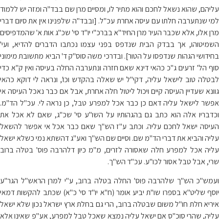
עליהם, שהוא נשאל לחכם והוא מתיר לו, ומסיים מרן שם בבד"ה ומזה יש ללמוד
למי שנתערבה חלתו עם עיסה אחרת עכ"ל. [ובבד"ה שלפנינו אין את סיום דברי
מרן אלו, אלא שכבר העיר מרן החיד"א בברכ"י יו"ד סי' שכ"ג אות א' שהמדפיסים
השמיטוהו, אך בבדק הבית שנדפס בפני עצמו נכתבו הדברים להדיא, ועי'
בחידושי הגהות שנדפסו על הטור]. ובדרכי משה סוס"ק ד' הביא מתשובת מימוני
סוף הל' זרעים ג"כ כהאי דינא שאם חזרה ונתערבה החלה בעיסה ואין ק"א כדי
לבטלה טוב לישאל עליה, דקי"ל יש שאלה בהקדש וכו', ונראה לי דוקא כהאי
גוונא שעדיין העיסה קיים ויכול ליטול חלה אחרת, אבל אם כבר נאכל העיסה אי
אפשר לישאל עליה דאם כן כבר אכל למפרע טבל, כן נראה לי. עכ"ל הד"מ.
וכדבריו אלה הוא כתב גם בהגהותיו על השו"ע סי' שכ"ג, שאם לא אכל את
העיסה ישאל לחכם עליה. וכתב ע"ז הש"ך שאם כבר אכל אי אפשר להשאל
עליה והביא את דברי הד"מ שם. וסיים שם הש"ך ואע"ג דהשתא נמי כשלא ישאל
עליה אכל למפרע חלה שאסורה לזרים, מ"מ כיון דלהרבה פוס' בטלה ברוב
שרי, אבל טבל אסור לכו"ע. עכ"ד הש"ך.
ועמש"כ הש"ך שלהרבה פוס' החלה בטלה ברוב, ע"י למרן הראש"ל הגר"ע
יוסף שליט"א בספרו שו"ת יביע אומר (ח"א יו"ד סי' כ"א) שכתב להקשות דמאי
איריא חלת חו"ל משום שבטלה ברוב, הרי גם בחלת ארץ ישראל נכון שלא ישאל
עליה, שהרי סוכ"ס אם ישאל עליה נמצא שאכל טבל למפרע, אע"פ שאינו אלא