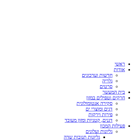
ראשי
אודות
חדשות ועדכונים
גלריה
סרטים
בית המעשר
חרקים וטפילים במזון
סקירה אנטומולוגית
דגים ומוצרי ים
פירות וירקות
דגנים, קטניות ומזון מעובד
פעילות המכון
גליונות ועלונים
גליונות תנובות שדה