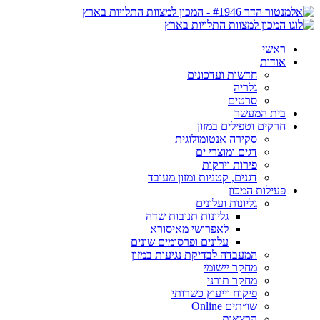
ראשי
אודות
חדשות ועדכונים
גלריה
סרטים
בית המעשר
חרקים וטפילים במזון
סקירה אנטומולוגית
דגים ומוצרי ים
פירות וירקות
דגנים, קטניות ומזון מעובד
פעילות המכון
גליונות ועלונים
גליונות תנובות שדה
לאפרושי מאיסורא
עלונים ופרסומים שונים
המעבדה לבדיקת נגיעות במזון
מחקר יישומי
מחקר תורני
פיקוח וייעוץ כשרותי
שו״תים Online
הרצאות