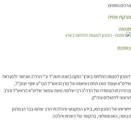
ערכים נוספים
אבקת אפיה
חמאה
כוסמת
קצת עלינו…
‘המכון למצוות התלויות בארץ’ הוקם בשנת תשנ”ד ע”י הרה”ג שניאור זלמן רווח
שליט”א ועומד מאז תחת נשיאותו של מרן הראש”ל הגר”ע יוסף זצוק”ל,
ובהדרכתו הצמודה של הרה”ג רבי שלמה משה עמאר שליט”א הראש”ל והרב
הראשי לירושלים עיה”ק.
ייחודיותו של המכון הוא, בידע המקצועי וההלכתי הרב שהוא צבר הן מהפן
הבוטני, האנטמולוגי, בהקשר של כשרות והלכה.