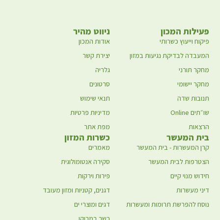
פעילות המכון
ניווט מהיר
פיקוח וייעוץ כשרותי
אודות המכון
המעבדה לבדיקת נגיעות במזון
יצירת קשר
מחקר תורני
גלריה
מחקר יישומי
סרטונים
תנובות שדה
תנאי שימוש
שו״תים Online
מדיניות פרטיות
הרצאות
מפת אתר
בית המעשר
כשרות המזון
קרן המעשרות - בית המעשר
מאמרים
הצטרפות לבית המעשר
סקירה אנטומולוגית
חידוש מנוי קיים
פירות וירקות
דיני מעשרות
דגנים, קטניות ומזון מעובד
נוסח להפרשת תרומות ומעשרות
דגים ומוצרי ים
כשר במרוקו