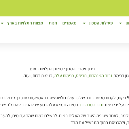
ן
פעילות המכון
מאמרים
חנות
מצוות התלויות בארץ
גון ברימת
זבוב המנהרות
,
תריפס
,
כנימות עלה
, כנימות רכות, ועוד.
יש לקחת כמות מועטה של גבעולים ולהשרותם במים עם חומר השריה למשך כ-5 דקות, לקחת מספר בודד של גבעולים 
ו על ידי רימת
זבוב המנהרות
. במידה ונמצא עלה נגוע יש להסירו. לאחמ"כ י
כלומר, לאחר שטיפה היטב של העלים במים. לבשלם כמות שהם עם מים, להעבי
ב, ולהכניסם בתוך התבשיל עם הבד.