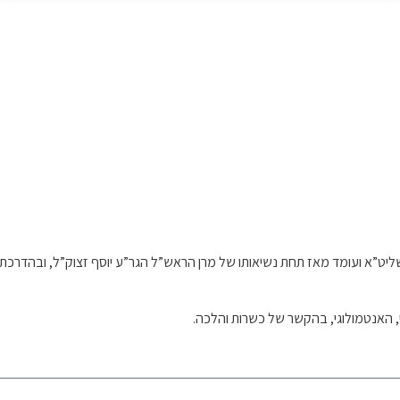
וח שליט”א ועומד מאז תחת נשיאותו של מרן הראש”ל הגר”ע יוסף זצוק”ל, ובה
י, האנטמולוגי, בהקשר של כשרות והלכה.