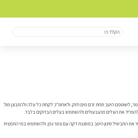
ולשפשפם באמצעות ספוג רך טבול בחומר, לשוטפם היטב תחת זרם מים חזק. ולאחמ"כ לקחת כל עלה ולהתבונן מול
ש להפריד את העלים מהגבעולים ולהשתמש בעלים הבדוקים בלבד.
ר את התבשיל סינון היטב במסננת דקה עם צמר גפן. ולהשתמש במי התמצית