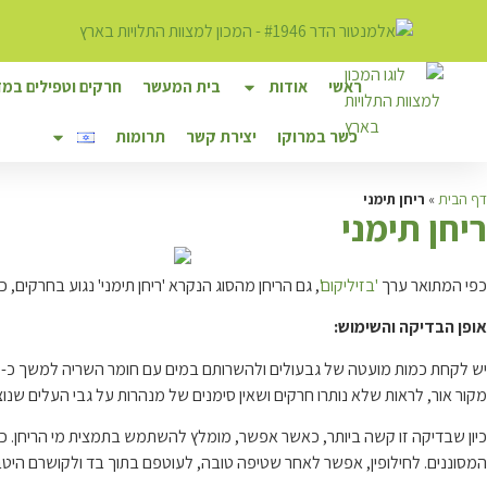
ראשי
אודות
בית המעשר
חרקים וטפילים במזו
כשר במרוקו
יצירת קשר
תרומות
דף הבית
»
ריחן תימני
ר
יחן תימני
כפי המתואר ערך
'בזיליקום'
, גם הריחן מהסוג הנקרא 'ריחן תימני' נגוע בחרקים, כ
אופן הבדיקה והשימוש:
מקור אור, לראות שלא נותרו חרקים ושאין סימנים של מנהרות על גבי העלים שנוצר
כיון שבדיקה זו קשה ביותר, כאשר אפשר, מומלץ להשתמש בתמצית מי הריחן. 
המסוננים. לחילופין, אפשר לאחר שטיפה טובה, לעוטפם בתוך בד ולקושרם היט