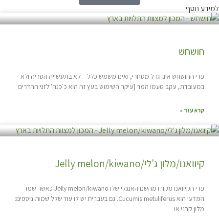
למידע נוסף:
חושחש
פרי החושחש אינו גדל מסחרי, ואינו משמש כלל – לא בתעשייה הטריה ולא
במעובדת, עקב טעמו המר [עיקר השימוש בעץ זה הוא כ'כנה' לזני ההדרים
קרא עוד »
קיוואנו/מלון ג'לי/Jelly melon/kiwano
פרי הקיוואנו מקורו מהשם האנגלי שלו Jelly melon/kiwano כאשר שמו
המדעי הוא Cucumis metuliferus. גם בעברית יש לו עוד שלל שמות נוספים:
מלון קרני או