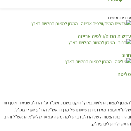
ערכים נוספים
עדשית המים/וולפיה ארייזה
חרוב
מליסה
קצת עלינו…
‘המכון למצוות התלויות בארץ’ הוקם בשנת תשנ”ד ע”י הרה”ג שניאור זלמן רווח
שליט”א ועומד מאז תחת נשיאותו של מרן הראש”ל הגר”ע יוסף זצוק”ל,
ובהדרכתו הצמודה של הרה”ג רבי שלמה משה עמאר שליט”א הראש”ל והרב
הראשי לירושלים עיה”ק.